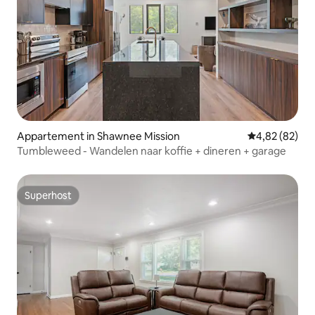
Appartement in Shawnee Mission
Gemiddelde be
4,82 (82)
Tumbleweed - Wandelen naar koffie + dineren + garage
Superhost
Superhost