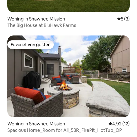
Woning in Shawnee Mission
Gemiddeld
5 (3)
The Big House at BluHawk Farms
Favoriet van gasten
Favoriet van gasten
Woning in Shawnee Mission
Gemiddelde be
4,92 (12)
Spacious Home_Room for All_5BR_FirePit_HotTub_OP