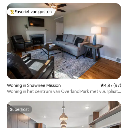
Favoriet van gasten
Topfavoriet van gasten
Woning in Shawnee Mission
Gemiddelde be
4,97 (97)
Woning in het centrum van Overland Park met vuurplaats
en werkruimte
Superhost
Superhost