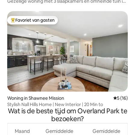
Gezellige woning met 3 slaapkamers en omheinde tuin in
de buurt van het centrum van OP
Favoriet van gasten
Topfavoriet van gasten
Woning in Shawnee Mission
Gemiddelde
5 (16)
Stylish Nall Hills Home | New Interior | 20 Min to
Wat is de beste tijd om Overland Park te
bezoeken?
Maand
Gemiddelde
Gemiddelde