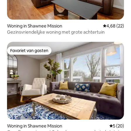
Woning in Shawnee Mission
Gemiddelde be
4,68 (22)
Gezinsvriendelijke woning met grote achtertuin
Favoriet van gasten
Favoriet van gasten
Woning in Shawnee Mission
Gemiddelde
5 (20)