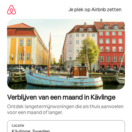
Ga
direct
Je plek op Airbnb zetten
naar
inhoud
Verblijven van een maand in Kävlinge
Ontdek langetermijnwoningen die als thuis aanvoelen
voor een maand of langer.
Locatie
Wanneer er resultaten beschikbaar zijn, maak je een keuze met 