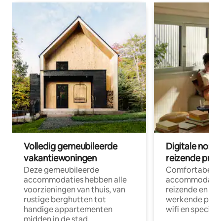
Volledig gemeubileerde
Digitale nom
vakantiewoningen
reizende prof
Deze gemeubileerde
Comfortabele
accommodaties hebben alle
accommodatie
voorzieningen van thuis, van
reizende en op
rustige berghutten tot
werkende profe
handige appartementen
wifi en special
midden in de stad.