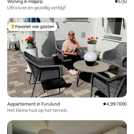
Woning in Häljarp
Gemiddeld
5 (5)
Ultra luxe en gezellig verblijf
Favoriet van gasten
Topfavoriet van gasten
Appartement in Furulund
Gemiddelde beo
4,99 (109)
Het kleine huis op het terrein.