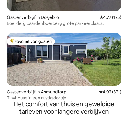
Gastenverblijf in Dösjebro
Gemiddelde be
4,77 (175)
Boerderij paardenboerderij grote parkeerplaats
vrachtwagenboxen
Favoriet van gasten
Topfavoriet van gasten
Gastenverblijf in Asmundtorp
Gemiddelde beo
4,92 (371)
Tinyhouse in een rustig dorpje
Het comfort van thuis en geweldige
tarieven voor langere verblijven