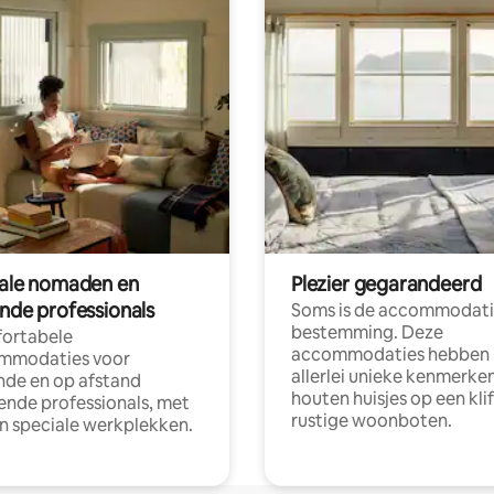
tale nomaden en
Plezier gegarandeerd
ende professionals
Soms is de accommodati
bestemming. Deze
ortabele
accommodaties hebben
mmodaties voor
allerlei unieke kenmerken
nde en op afstand
houten huisjes op een klif
nde professionals, met
rustige woonboten.
en speciale werkplekken.