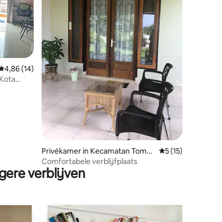
ecensies
Gemiddelde beoordeling van 4,86 op 5, 14 recensies
4,86 (14)
 Kota
Privékamer in Kecamatan Tomo
Gemiddelde beoord
5 (15)
hon Utara
Comfortabele verblijfplaats
gere verblijven