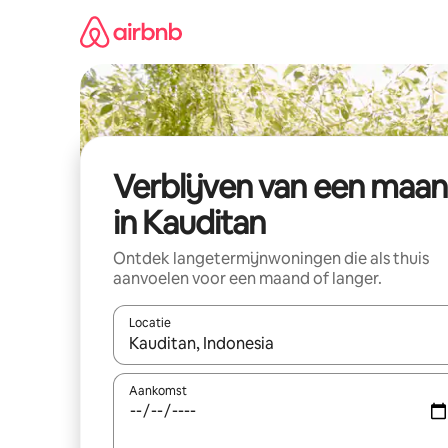
Ga
direct
naar
inhoud
Verblijven van een maa
in Kauditan
Ontdek langetermijnwoningen die als thuis
aanvoelen voor een maand of langer.
Locatie
Wanneer er resultaten beschikbaar zijn, maak je 
Aankomst