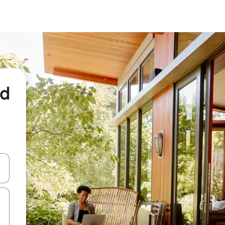
nd
een keuze met je de pijltjestoetsen omhoog en omlaag, óf door te tikk