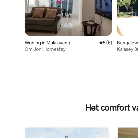
Woning in Malalayang
Gemiddelde beoord
5 (6)
Bungalow 
Om Joni Homestay
Kalasey 
Het comfort va