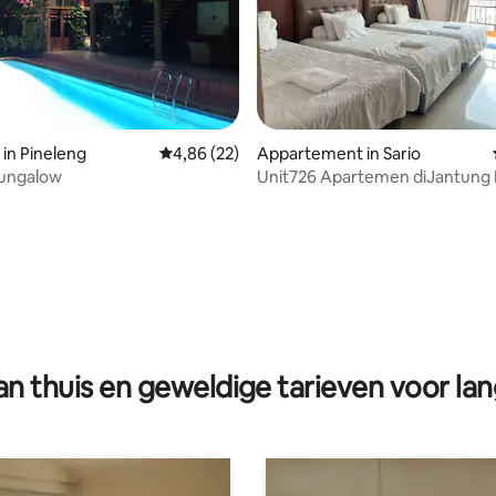
eling van 5 op 5, 6 recensies
in Pineleng
Gemiddelde beoordeling van 4,86 op 5, 22 r
4,86 (22)
Appartement in Sario
Bungalow
Unit726 Apartemen diJantung
Manado. Strategis.
n thuis en geweldige tarieven voor lan