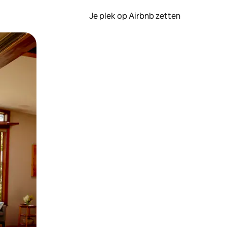
Je plek op Airbnb zetten
en of swipen.