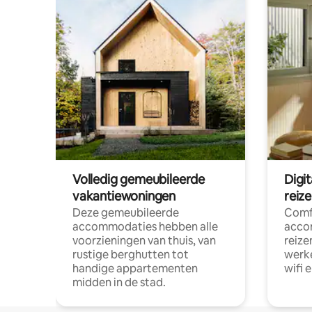
Volledig gemeubileerde
Digi
vakantiewoningen
reiz
Deze gemeubileerde
Comf
accommodaties hebben alle
acco
voorzieningen van thuis, van
reize
rustige berghutten tot
werke
handige appartementen
wifi 
midden in de stad.