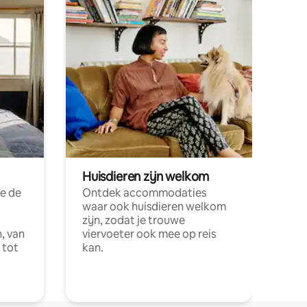
Huisdieren zijn welkom
e de
Ontdek accommodaties
waar ook huisdieren welkom
zijn, zodat je trouwe
, van
viervoeter ook mee op reis
 tot
kan.