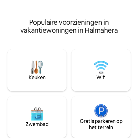
drukke gebieden en biedt sereniteit en
drukke gebieden e
rust. We hebben een kleine keuken en
kalmte. We hebbe
een aparte badkamer van de hut.
en een aparte bad
Populaire voorzieningen in
vakantiewoningen in Halmahera
Keuken
Wifi
Gratis parkeren op
Zwembad
het terrein