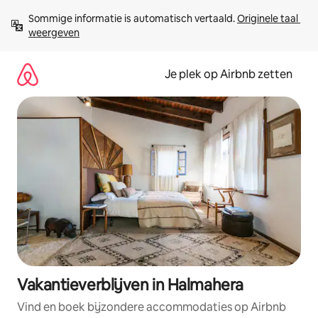
Ga
Sommige informatie is automatisch vertaald. 
Originele taal 
direct
weergeven
naar
inhoud
Je plek op Airbnb zetten
Vakantieverblijven in Halmahera
Vind en boek bijzondere accommodaties op Airbnb