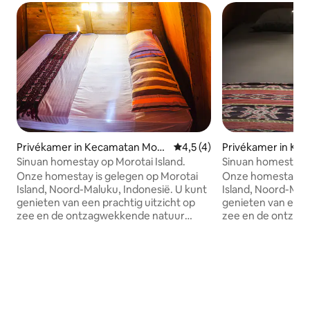
Privékamer in Kecamatan Moro
Gemiddelde beoordeling van 
4,5 (4)
Privékamer in Kec
tai Selatan
an
Sinuan homestay op Morotai Island.
Sinuan homestay o
02
Onze homestay is gelegen op Morotai
Onze homestay bev
Island, Noord-Maluku, Indonesië. U kunt
Island, Noord-Malu
genieten van een prachtig uitzicht op
genieten van een p
zee en de ontzagwekkende natuur
zee en de ontzag
ervaren bij onze homestay. Het uitzicht
ervaren in onze h
op de zonsondergang kan je vreugde
op de zonsonderg
geven. Het duurt minder dan 5 minuten
brengen. Het duur
om vanaf onze homestay naar het
minuten om van o
strand te lopen. We aaien ook een aantal
het strand te lope
van de leukste honden in onze
van de schattigst
homestay. Onze plek is ver weg van
homestay. Onze pl