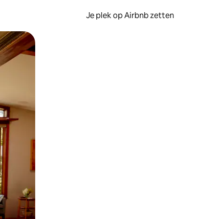
Je plek op Airbnb zetten
en of swipen.