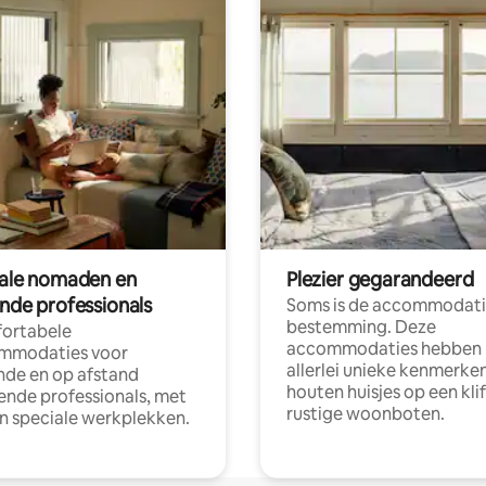
tale nomaden en
Plezier gegarandeerd
ende professionals
Soms is de accommodati
bestemming. Deze
ortabele
accommodaties hebben
mmodaties voor
allerlei unieke kenmerken
nde en op afstand
houten huisjes op een klif
nde professionals, met
rustige woonboten.
en speciale werkplekken.