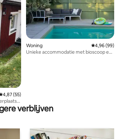
Woning
Gemiddelde beoordelin
4,96 (99)
Unieke accommodatie met bioscoop en
biljarttafel
ecensies
Gemiddelde beoordeling van 4,87 op 5, 55 recensies
4,87 (55)
rplaats,
gere verblijven