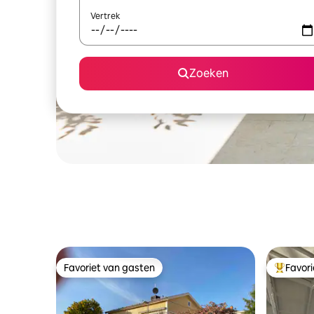
Vertrek
Zoeken
Favoriet van gasten
Favor
Favoriet van gasten
Topfavor