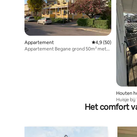
Appartement
Gemiddelde beoordeli
4,9 (50)
Appartement Begane grond 50m² met
eigen balkon
Houten hu
Huisje bi
Het comfort va