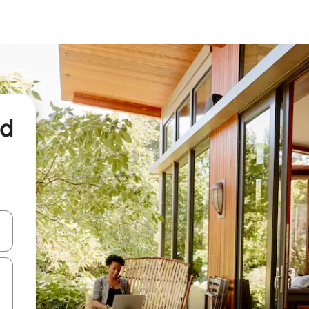
nd
een keuze met je de pijltjestoetsen omhoog en omlaag, óf door te tikk