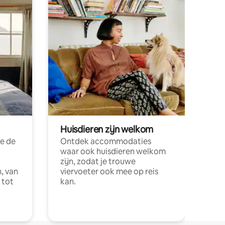
Huisdieren zijn welkom
e de
Ontdek accommodaties
waar ook huisdieren welkom
zijn, zodat je trouwe
, van
viervoeter ook mee op reis
 tot
kan.