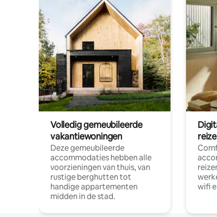
Volledig gemeubileerde
Digi
vakantiewoningen
reiz
Deze gemeubileerde
Comf
accommodaties hebben alle
acco
voorzieningen van thuis, van
reize
rustige berghutten tot
werke
handige appartementen
wifi 
midden in de stad.