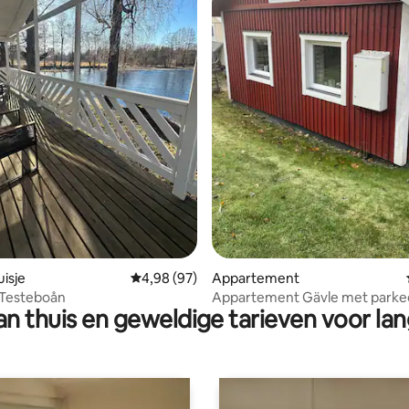
ng van 4,9 op 5, 50 recensies
isje
Gemiddelde beoordeling van 4,98 op 5, 97 r
4,98 (97)
Appartement
j Testeboån
Appartement Gävle met parkee
n thuis en geweldige tarieven voor lan
3 km C, 8 km Furuvik