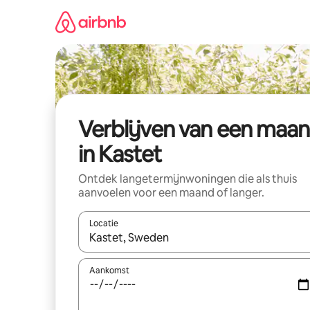
Ga
direct
naar
inhoud
Verblijven van een maa
in Kastet
Ontdek langetermijnwoningen die als thuis
aanvoelen voor een maand of langer.
Locatie
Wanneer er resultaten beschikbaar zijn, maak je 
Aankomst