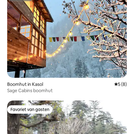
Boomhut in Kasol
Gemiddeld
5 (8)
Sage Cabins boomhut
Favoriet van gasten
Favoriet van gasten