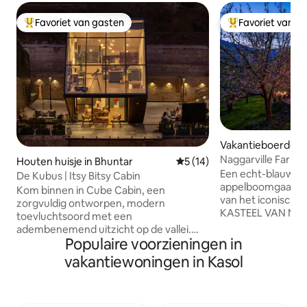
Favoriet van gasten
Favoriet van g
Topfavoriet van gasten
Topfavoriet van 
Vakantieboerderij
Naggarville Farmst
Houten huisje in Bhuntar
Gemiddelde beoordeling van
5 (14)
Eerste verdieping
Een echt-blauwe
De Kubus | Itsy Bitsy Cabin
appelboomgaard,
Kom binnen in Cube Cabin, een
van het iconisch
zorgvuldig ontworpen, modern
KASTEEL VAN NAG
toevluchtsoord met een
schilderachtig do
adembenemend uitzicht op de vallei.
Het is een rustiek
Populaire voorzieningen in
Het houten huisje heeft een prachtige
maar uitgerust me
kitchenette, een gezellige eethoek en
vakantiewoningen in Kasol
gemakken - samen
een mooie privéterras om buiten te
kopjes kruidenthee
ontspannen. De accommodatie beschikt
om te delen! Het i
over twee comfortabele bedden – één
lucht altijd fris is, 