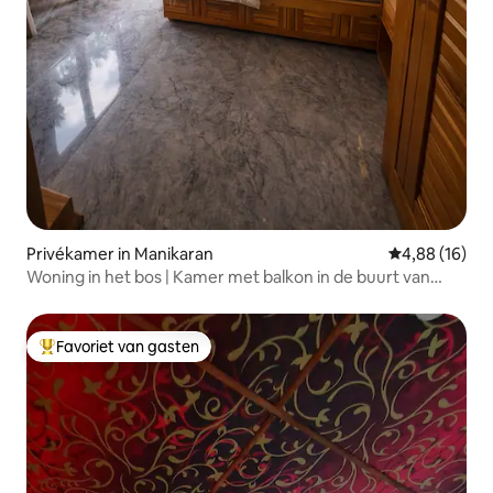
Privékamer in Manikaran
Gemiddelde be
4,88 (16)
Woning in het bos | Kamer met balkon in de buurt van
Market Kasol
Favoriet van gasten
Topfavoriet van gasten