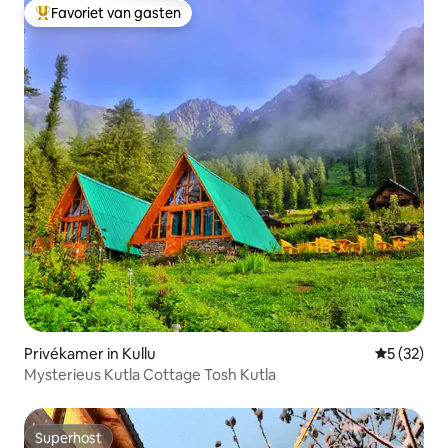
Favoriet van gasten
Topfavoriet van gasten
Privékamer in Kullu
Gemiddelde
5 (32)
Mysterieus Kutla Cottage Tosh Kutla
Superhost
Superhost