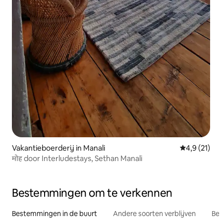
Vakantieboerderij in Manali
Gemiddelde 
4,9 (21)
मोह door Interludestays, Sethan Manali
Bestemmingen om te verkennen
Bestemmingen in de buurt
Andere soorten verblijven
Bes