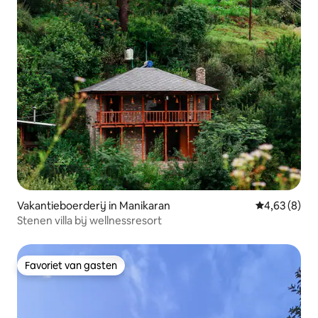
Vakantieboerderij in Manikaran
Gemiddelde b
4,63 (8)
Stenen villa bij wellnessresort
Favoriet van gasten
Favoriet van gasten