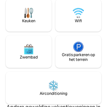
op de begane grond en één op de
prachtig is en onze
eerste verdieping – waardoor ze perfect
huiselijk, warm en gast
is voor koppels of kleine gezinnen. Grote
nachten verblijf vereist! Pls.
glazen panelen bieden een
NIET voor 1 nacht. STAGS ZIJN NIET
ononderbroken uitzicht op de vallei, en
Keuken
Wifi
TOEGESTAAN 🚫
elke avond word je beloond met
prachtige zonsondergangen,
rechtstreeks vanuit de hut.
Gratis parkeren op
Zwembad
het terrein
Airconditioning