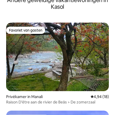
Andere geweldige vakantiewoningen in
Kasol
Favoriet van gasten
Favoriet van gasten
Privékamer in Manali
Gemiddelde be
4,94 (18)
Raison D'être aan de rivier de Beās > De zomerzaal