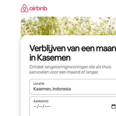
Ga
direct
naar
inhoud
Verblijven van een maa
in Kasemen
Ontdek langetermijnwoningen die als thuis
aanvoelen voor een maand of langer.
Locatie
Wanneer er resultaten beschikbaar zijn, maak je 
Aankomst