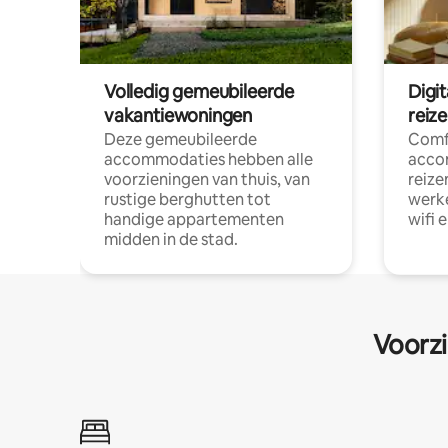
Volledig gemeubileerde
Digi
vakantiewoningen
reiz
Deze gemeubileerde
Comf
accommodaties hebben alle
acco
voorzieningen van thuis, van
reize
rustige berghutten tot
werke
handige appartementen
wifi 
midden in de stad.
Voorzi