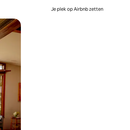
Je plek op Airbnb zetten
en of swipen.