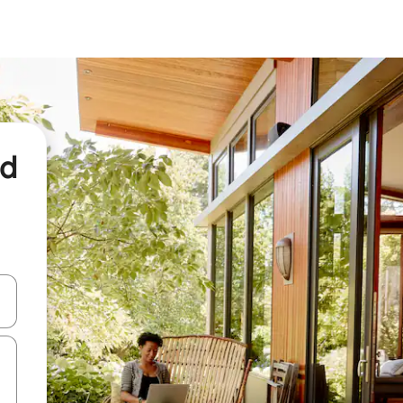
nd
een keuze met je de pijltjestoetsen omhoog en omlaag, óf door te tikk