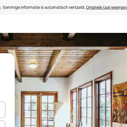
Sommige informatie is automatisch vertaald. 
Originele taal weerge
een keuze met je de pijltjestoetsen omhoog en omlaag, óf door te tikk