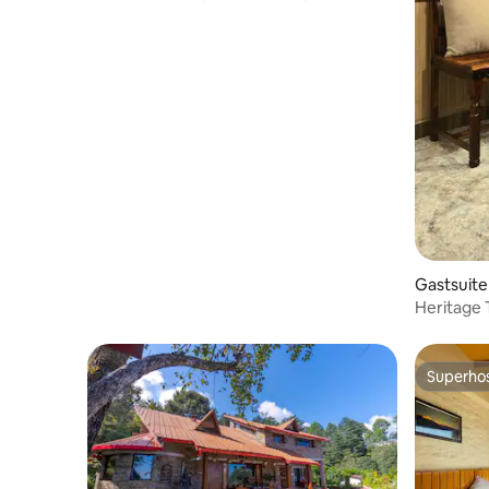
Gastsuite
Heritage T
Dhyanas
Superho
Superho