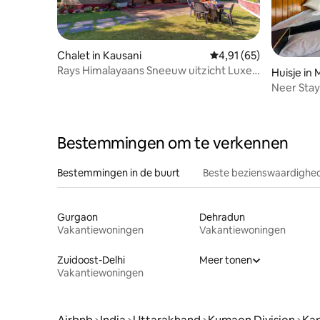
Chalet in Kausani
Gemiddelde beoordelin
4,91 (65)
Rays Himalayaans Sneeuw uitzicht Luxe
Huisje in
Cottage
Neer Stay
met eigen
Bestemmingen om te verkennen
Bestemmingen in de buurt
Beste bezienswaardighed
Gurgaon
Dehradun
Vakantiewoningen
Vakantiewoningen
Zuidoost-Delhi
Meer tonen
Vakantiewoningen