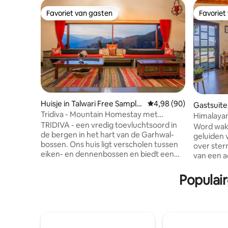
Favoriet van gasten
Favoriet
Favoriet van gasten
Favoriet
Huisje in Talwari Free Sample
Gemiddelde beoordelin
4,98 (90)
Gastsuite
Stat
Tridiva - Mountain Homestay met
Himalaya
uitzicht op de Himalaya
TRIDIVA - een vredig toevluchtsoord in
Word wak
de bergen in het hart van de Garhwal-
geluiden 
bossen. Ons huis ligt verscholen tussen
over ste
eiken- en dennenbossen en biedt een
van een 
prachtig uitzicht op de bergen, rustige
Himalaya 
wandelpaden en de eenvoudige
balkon. Seizoensgebonden schoonheid:
Populai
geneugten van het leven in de heuvels.
Zomer: s
Wandel door het bos of een afgelegen
frisse lu
bergdorp, plan dagtochten of
Moesson: 
meerdaagse tochten, deel verhalen bij
seizoensb
het vuur of rust gewoon in stilte — een
sterrenli