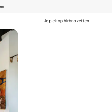
ven
Je plek op Airbnb zetten
en of swipen.