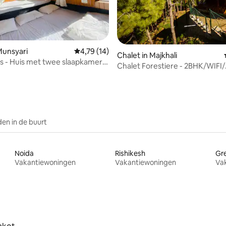
g van 4,91 op 5, 65 recensies
 Munsyari
Gemiddelde beoordeling van 4,79 op 5, 14 r
4,79 (14)
Chalet in Majkhali
s - Huis met twee slaapkamers
Chalet Forestiere - 2BHK/WIFI/
 balkon
roomservice/BBQ
en in de buurt
Noida
Rishikesh
Gre
Vakantiewoningen
Vakantiewoningen
Va