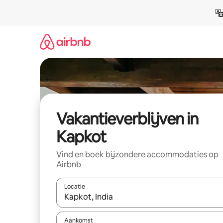
Ga
direct
naar
inhoud
Vakantieverblijven in
Kapkot
Vind en boek bijzondere accommodaties op
Airbnb
Locatie
Wanneer er resultaten beschikbaar zijn, maak je 
Aankomst