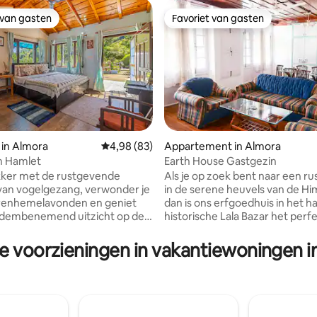
 van gasten
Favoriet van gasten
 van gasten
Favoriet van gasten
g van 4,98 op 5, 90 recensies
 in Almora
Gemiddelde beoordeling van 4,98 op 5, 83 r
4,98 (83)
Appartement in Almora
n Hamlet
Earth House Gastgezin
ker met de rustgevende
Als je op zoek bent naar een rus
van vogelgezang, verwonder je
in de serene heuvels van de Hi
rrenhemelavonden en geniet
dan is ons erfgoedhuis in het h
adembenemend uitzicht op de
historische Lala Bazar het perf
vanuit je kamer en een eigen
toevluchtsoord. Het is meer dan
geleden gebouwd en biedt rui
re voorzieningen in vakantiewoningen i
pectaculaire zonsopgangen,
kamers met een prachtig uitzic
cht, besneeuwde toppen.
vind je de rust en harmonie waa
wolk inversies, groen,
verlangt, ver weg van de chaos
loemen. Winter: sneeuwval,
dagelijks leven. Je kunt nabijg
chte hemel, kampvuur,
religieuze en schilderachtige p