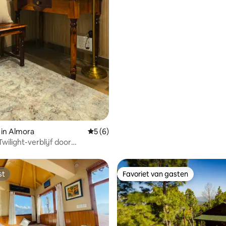
 in Almora
Gemiddelde beoordeling van 5 op 5, 6 r
5 (6)
wilight-verblijf door
adan
st
Favoriet van gasten
st
Favoriet van gasten