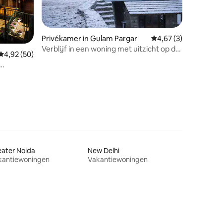
Privékamer in Gulam Pargar
Gemiddelde beoordel
4,67 (3)
Verblijf in een woning met uitzicht op de
ecensies
Gemiddelde beoordeling van 4,92 op 5, 50 recensies
4,92 (50)
Himalaya in de buurt van Kapkote (R4)
ater Noida
New Delhi
kantiewoningen
Vakantiewoningen