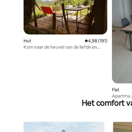
Hut
Gemiddelde beoordeling
4,98 (191)
Kom naar de heuvel van de liefde en
verblijf in een heerlijke hut
Flat
Apartma J
Het comfort va
Natuur