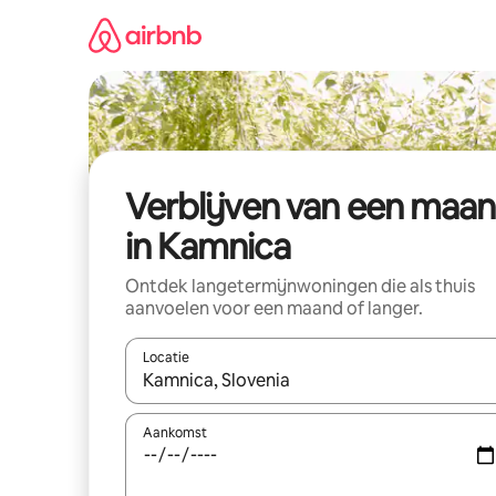
Ga
direct
naar
inhoud
Verblijven van een maa
in Kamnica
Ontdek langetermijnwoningen die als thuis
aanvoelen voor een maand of langer.
Locatie
Wanneer er resultaten beschikbaar zijn, maak je 
Aankomst