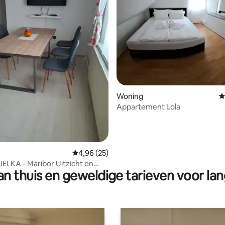
 van 4,98 op 5, 191 recensies
Woning
G
Appartement Lola
Gemiddelde beoordeling van 4,96 op 5, 25 r
4,96 (25)
ELKA - Maribor Uitzicht en
n thuis en geweldige tarieven voor lan