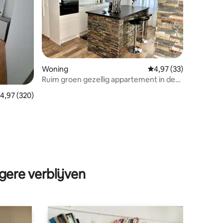
Woning
Gemiddelde beoordelin
4,97 (33)
Ruim groen gezellig appartement in de
buurt van Maribor (zwembad+park)
emiddelde beoordeling van 4,97 op 5, 320 recensies
4,97 (320)
ecensies
gere verblijven