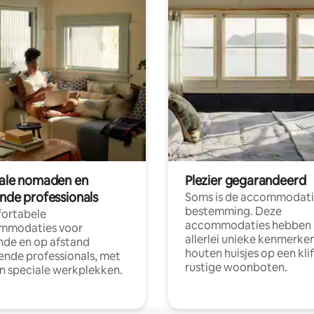
tale nomaden en
Plezier gegarandeerd
ende professionals
Soms is de accommodati
bestemming. Deze
ortabele
accommodaties hebben
mmodaties voor
allerlei unieke kenmerken
nde en op afstand
houten huisjes op een klif
nde professionals, met
rustige woonboten.
en speciale werkplekken.