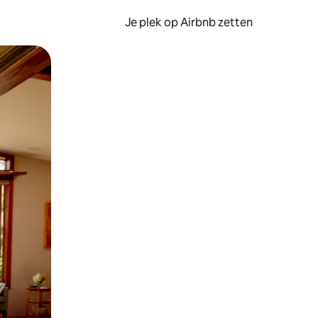
Je plek op Airbnb zetten
en of swipen.