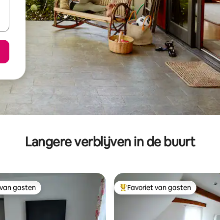
Langere verblijven in de buurt
 van gasten
Favoriet van gasten
 van gasten
Topfavoriet van gasten