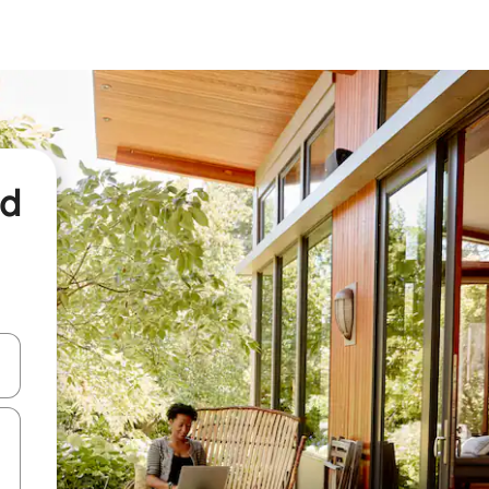
nd
een keuze met je de pijltjestoetsen omhoog en omlaag, óf door te tikk