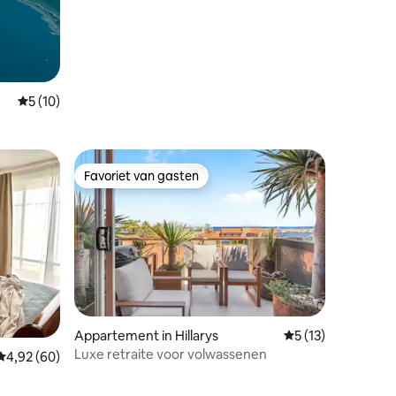
Gemiddelde beoordeling van 5 op 5, 10 recensies
5 (10)
Favoriet van gasten
Favoriet van gasten
ecensies
Appartement in Hillarys
Gemiddelde beoord
5 (13)
Luxe retraite voor volwassenen
Gemiddelde beoordeling van 4,92 op 5, 60 recensies
4,92 (60)