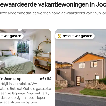
waardeerde vakantiewoningen in Jo
 deze accommodaties worden hoog gewaardeerd voor hun loca
iet van gasten
Favoriet van gasten
iet van gasten
Topfavoriet van gasten
 in Joondalup
Gemiddelde beoordeling van 5 op 5, 18 r
5 (18)
rblijf in Joondalup, WA
g van 4,94 op 5, 16 recensies
Retreat Gehele gastsuite
aan Yellagonga Regional Park,
dalup, op vijf minuten lopen
tadscentrum en op tien