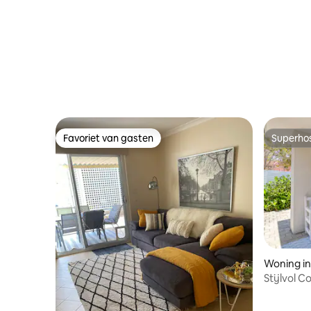
Favoriet van gasten
Superho
Favoriet van gasten
Superho
Woning in
Stijlvol C
Joondalu