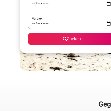
Vertrek
Zoeken
Geg