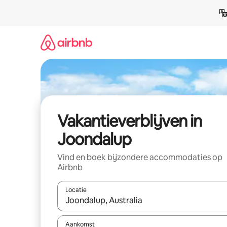
Ga
direct
naar
inhoud
Vakantieverblijven in
Joondalup
Vind en boek bijzondere accommodaties op
Airbnb
Locatie
Wanneer er resultaten beschikbaar zijn, maak je 
Aankomst