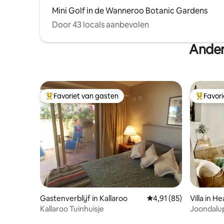
Mini Golf in de Wanneroo Botanic Gardens
Door 43 locals aanbevolen
Ander
Favoriet van gasten
Favor
Topfavoriet van gasten
Topfavor
Gastenverblijf in Kallaroo
Gemiddelde beoordelin
4,91 (85)
Villa in H
Kallaroo Tuinhuisje
Joondalup
zwembad