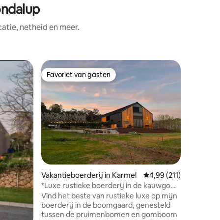
ondalup
tie, netheid en meer.
Gastenve
Favoriet van gasten
Favor
Favoriet van gasten
Topfavo
White St
Ontsnap n
toevluch
karakterv
verblijf belooft. Stap 
toevluch
je ver we
vervoert,
ligt. Een korte rit van 30 minuten naar de
ecensies
stad, 20
Vakantieboerderij in Karmel
Gemiddelde beoordelin
4,99 (211)
tot Swan 
rijden naa
*Luxe rustieke boerderij in de kauwgom-
kijken rei
en pruimenbomen*
Vind het beste van rustieke luxe op mijn
klaar om 
boerderij in de boomgaard, genesteld
maken o
tussen de pruimenbomen en gomboom