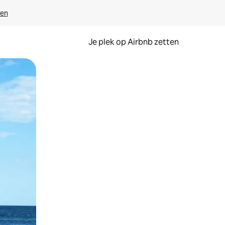
ven
Je plek op Airbnb zetten
en of swipen.