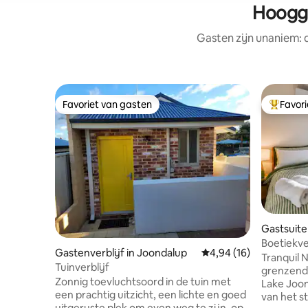
Hoogge
Gasten zijn unaniem:
Favoriet van gasten
Favor
Favoriet van gasten
Topfavor
Gastsuite
Boetiekve
Gastenverblijf in Joondalup
Gemiddelde beoordelin
4,94 (16)
Tranquil Nature 
Tuinverblijf
grenzend 
Zonnig toevluchtsoord in de tuin met
Lake Joon
een prachtig uitzicht, een lichte en goed
van het s
uitgeruste plek om even weg te zijn, op