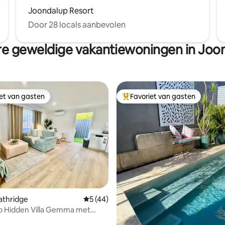
Joondalup Resort
Door 28 locals aanbevolen
e geweldige vakantiewoningen in Joo
iet van gasten
Favoriet van gasten
iet van gasten
Topfavoriet van gasten
g van 4,91 op 5, 85 recensies
eathridge
Gemiddelde beoordeling van 5 op 5, 44 r
5 (44)
 Hidden Villa Gemma met
!