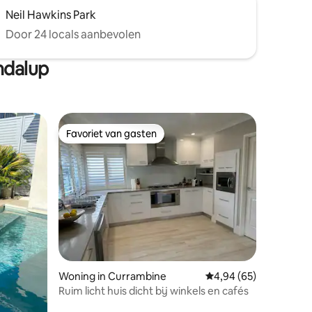
Neil Hawkins Park
Door 24 locals aanbevolen
ndalup
Favoriet van gasten
Favoriet van gasten
ecensies
Woning in Currambine
Gemiddelde beoordelin
4,94 (65)
Ruim licht huis dicht bij winkels en cafés