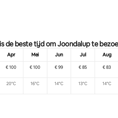
g van 4,97 op 5, 31 recensies
is de beste tijd om Joondalup te bezo
Apr
Mei
Jun
Jul
Aug
€ 100
€ 100
€ 99
€ 85
€ 83
20°C
16°C
14°C
13°C
14°C