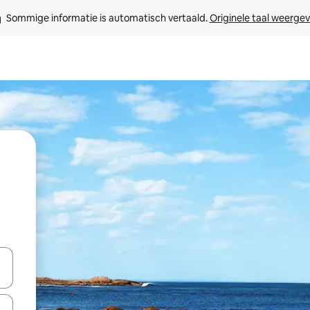
Sommige informatie is automatisch vertaald. 
Originele taal weerge
een keuze met je de pijltjestoetsen omhoog en omlaag, óf door te tikk