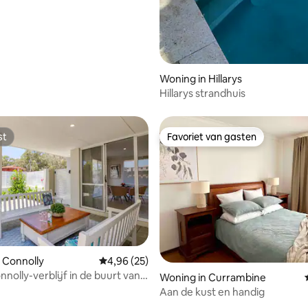
Woning in Hillarys
Hillarys strandhuis
st
Favoriet van gasten
st
Favoriet van gasten
 Connolly
Gemiddelde beoordeling van 4,96 op 5, 25 r
4,96 (25)
onnolly-verblijf in de buurt van
Woning in Currambine
p Golf
Aan de kust en handig