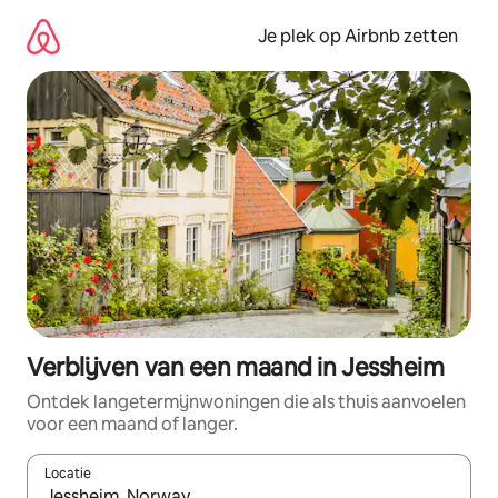
Ga
direct
Je plek op Airbnb zetten
naar
inhoud
Verblijven van een maand in Jessheim
Ontdek langetermijnwoningen die als thuis aanvoelen
voor een maand of langer.
Locatie
Wanneer er resultaten beschikbaar zijn, maak je een keuze met 