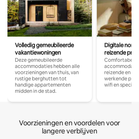
Volledig gemeubileerde
Digitale nom
vakantiewoningen
reizende prof
Deze gemeubileerde
Comfortabele
accommodaties hebben alle
accommodatie
voorzieningen van thuis, van
reizende en op
rustige berghutten tot
werkende profe
handige appartementen
wifi en special
midden in de stad.
Voorzieningen en voordelen voor
langere verblijven