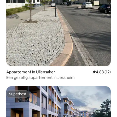
Appartement in Ullensaker
Gemiddelde be
4,83 (12)
Een gezellig appartement in Jessheim
Superhost
Superhost