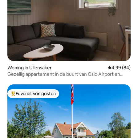
Woning in Ullensaker
Gemiddelde be
4,99 (84)
Gezellig appartement in de buurt van Oslo Airport en
natuur
Favoriet van gasten
Topfavoriet van gasten