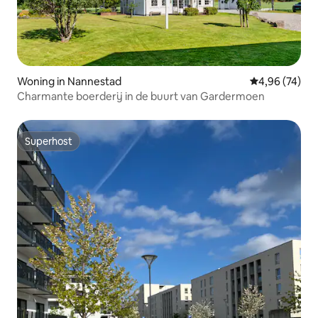
Woning in Nannestad
Gemiddelde be
4,96 (74)
Charmante boerderij in de buurt van Gardermoen
Superhost
Superhost