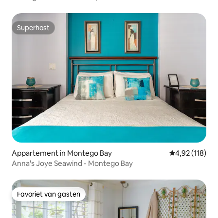
Superhost
Superhost
Appartement in Montego Bay
Gemiddelde beo
4,92 (118)
Anna's Joye Seawind - Montego Bay
Favoriet van gasten
Favoriet van gasten