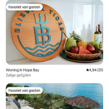
Favoriet van gasten
Favoriet van gasten
Woning in Hope Bay
Gemiddelde be
4,94 (31)
Zalige getijden
Favoriet van gasten
Favoriet van gasten