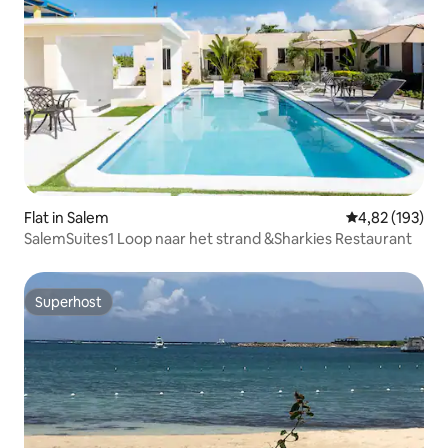
Flat in Salem
Gemiddelde beo
4,82 (193)
SalemSuites1 Loop naar het strand &Sharkies Restaurant
Superhost
Superhost