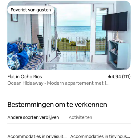
Favoriet van gasten
Favoriet van gasten
Flat in Ocho Rios
Gemiddelde be
4,94 (111)
Ocean Hideaway - Modern appartement met 1
slaapkamer en geweldig uitzicht
Bestemmingen om te verkennen
Andere soorten verblijven
Activiteiten
Accommodaties in privésuites
Accommodaties in tiny houses