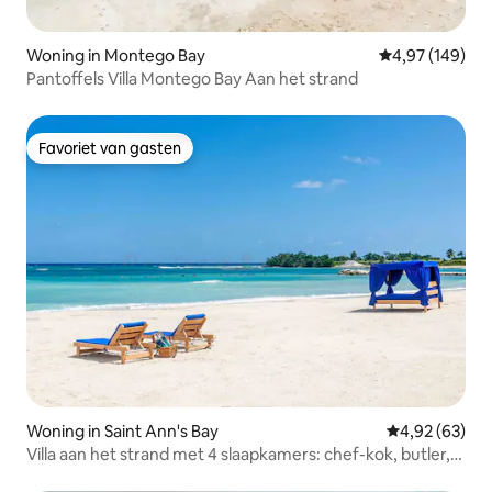
Woning in Montego Bay
Gemiddelde beo
4,97 (149)
Pantoffels Villa Montego Bay Aan het strand
Favoriet van gasten
Favoriet van gasten
Woning in Saint Ann's Bay
Gemiddelde be
4,92 (63)
Villa aan het strand met 4 slaapkamers: chef-kok, butler,
transfers incl.