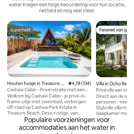
water kregen een hoge beoordeling voor hun locatie,
netheid en nog veel meer.
Superhost
Favoriet van gas
Superhost
Favoriet van gas
Houten huisje in Treasure B
Gemiddelde beoordeling van 4,7
4,78 (134)
Villa in Ocho Rios
each
Cashaw Cabin - Privéretraite met een
Privévilla aan zee 
zwembad
Welkom bij Cashaw Cabin - je privé-A-
Direct aan de oce
frame-uitje met zwembad, verborgen
personen - neem d
off-road op Cashaw Park Estate in
Stijlvolle villa me
Treasure Beach. Deze rustige, van
slaapkamer met vi
Populaire voorzieningen voor
airconditioning voorziene hut heeft een
badkamers biedt 
eigen badkamer, een buitendouche, een
moderne gevoeligheden.
accommodaties aan het water in
queensize bed en een knusse
keuken, supercom