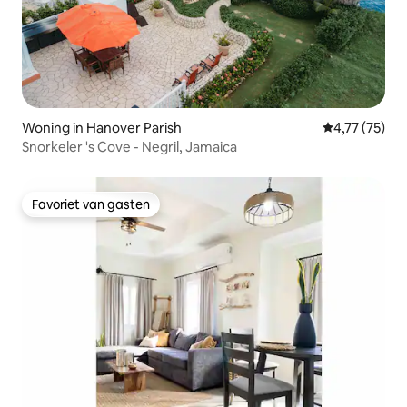
Woning in Hanover Parish
Gemiddelde be
4,77 (75)
Snorkeler 's Cove - Negril, Jamaica
Favoriet van gasten
Favoriet van gasten