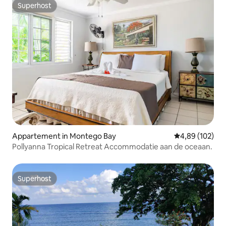
Superhost
Superhost
Appartement in Montego Bay
Gemiddelde beo
4,89 (102)
Pollyanna Tropical Retreat Accommodatie aan de oceaan.
Superhost
Superhost