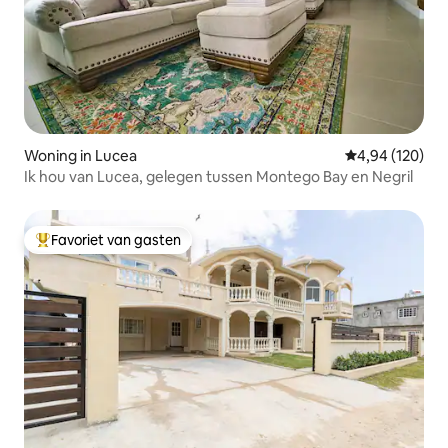
Woning in Lucea
Gemiddelde beo
4,94 (120)
Ik hou van Lucea, gelegen tussen Montego Bay en Negril
Favoriet van gasten
Topfavoriet van gasten