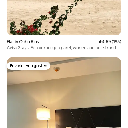
Flat in Ocho Rios
Gemiddelde beo
4,69 (195)
Avisa Stays. Een verborgen parel, wonen aan het strand.
Favoriet van gasten
Favoriet van gasten