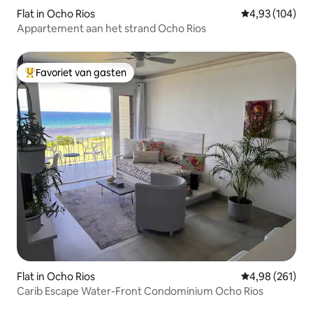
Flat in Ocho Rios
Gemiddelde beo
4,93 (104)
Appartement aan het strand Ocho Rios
Favoriet van gasten
Topfavoriet van gasten
Flat in Ocho Rios
Gemiddelde beo
4,98 (261)
Carib Escape Water-Front Condominium Ocho Rios