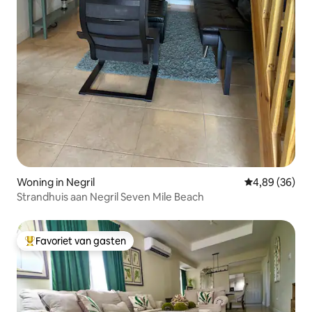
Woning in Negril
Gemiddelde be
4,89 (36)
Strandhuis aan Negril Seven Mile Beach
Favoriet van gasten
Topfavoriet van gasten