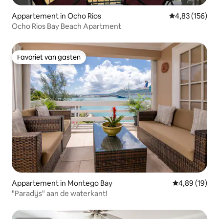
Appartement in Ocho Rios
Gemiddelde beo
4,83 (156)
Ocho Rios Bay Beach Apartment
Favoriet van gasten
Favoriet van gasten
Appartement in Montego Bay
Gemiddelde be
4,89 (19)
"Paradijs" aan de waterkant!