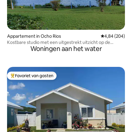
Appartement in Ocho Rios
Gemiddelde beo
4,84 (204)
Kostbare studio met een uitgestrekt uitzicht op de
Woningen aan het water
oceaan
Favoriet van gasten
Topfavoriet van gasten