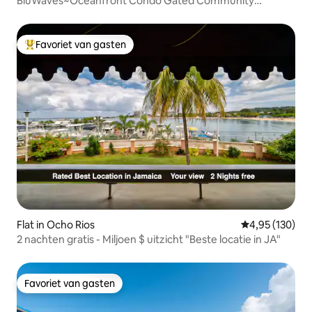
BluWaves~Oceanfront Condo Gated Community
OchoRios
Favoriet van gasten
Topfavoriet van gasten
Flat in Ocho Rios
Gemiddelde beo
4,95 (130)
2 nachten gratis - Miljoen $ uitzicht "Beste locatie in JA"
Favoriet van gasten
Favoriet van gasten