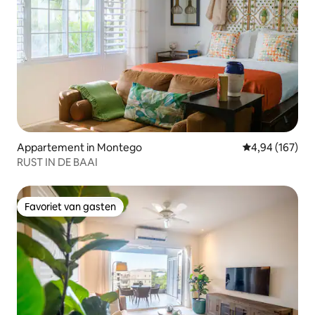
Appartement in Montego
Gemiddelde beo
4,94 (167)
RUST IN DE BAAI
Favoriet van gasten
Favoriet van gasten