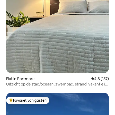
Flat in Portmore
Gemiddelde be
4,8 (137)
Uitzicht op de stad/oceaan, zwembad, strand: vakantie in
het resort
Favoriet van gasten
Topfavoriet van gasten