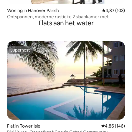
Woning in Hanover Parish
Gemiddelde beo
4,87 (103)
Ontspannen, moderne rustieke 2 slaapkamer met
Flats aan het water
zwembad en fitnessruimte
Superhost
Superhost
Flat in Tower Isle
Gemiddelde beo
4,86 (146)