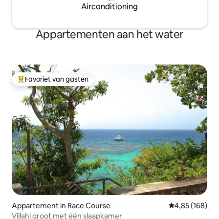
Airconditioning
Appartementen aan het water
Favoriet van gasten
Topfavoriet van gasten
Appartement in Race Course
Gemiddelde beo
4,85 (168)
Villahi groot met één slaapkamer