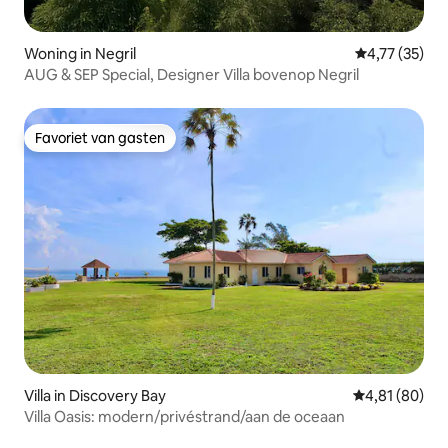
Woning in Negril
Gemiddelde be
4,77 (35)
AUG & SEP Special, Designer Villa bovenop Negril
Favoriet van gasten
Favoriet van gasten
Villa in Discovery Bay
Gemiddelde be
4,81 (80)
Villa Oasis: modern/privéstrand/aan de oceaan