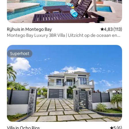
Rijhuis in Montego Bay
Gemiddelde be
4,83 (113)
Montego Bay Luxury 3BR Villa | Uitzicht op de oceaan en
zwembad
Superhost
Superhost
Villa in Ocho Rios
Gemiddeld
5 (6)