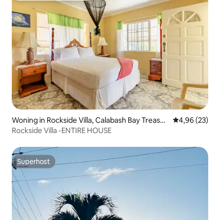
Woning in Rockside Villa, Calabash Bay Treasur
Gemiddelde be
4,96 (23)
e Beach Great Bay St. Elizabeth 00000 Jamaic
Rockside Villa -ENTIRE HOUSE
a
Superhost
Superhost