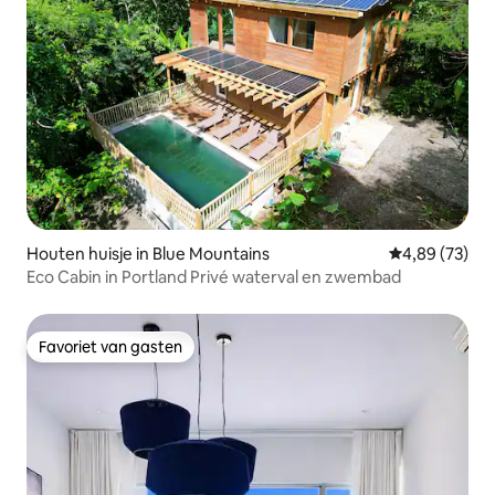
Houten huisje in Blue Mountains
Gemiddelde be
4,89 (73)
Eco Cabin in Portland Privé waterval en zwembad
Favoriet van gasten
Favoriet van gasten