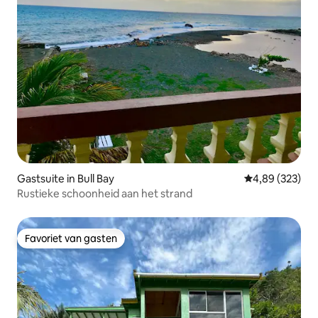
Gastsuite in Bull Bay
Gemiddelde beo
4,89 (323)
Rustieke schoonheid aan het strand
Favoriet van gasten
Favoriet van gasten