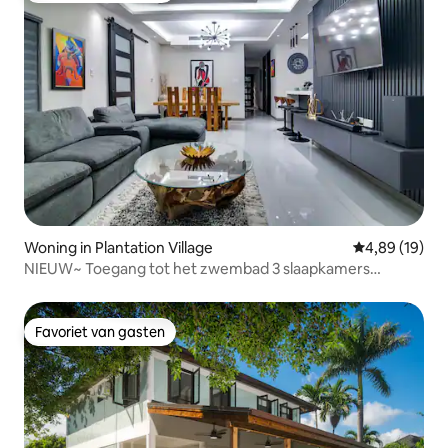
Woning in Plantation Village
Gemiddelde be
4,89 (19)
NIEUW~ Toegang tot het zwembad 3 slaapkamers
•Omheind • Op loopafstand van het strand
Favoriet van gasten
Favoriet van gasten