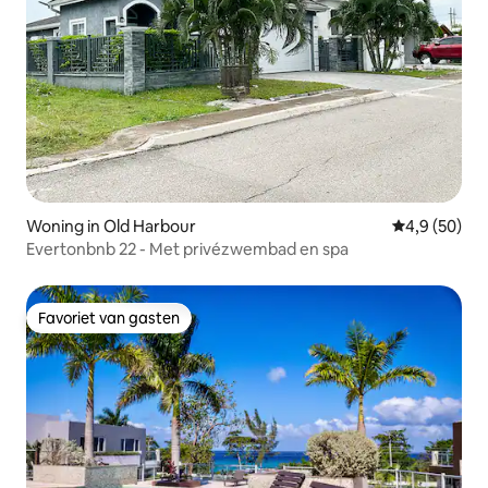
Woning in Old Harbour
Gemiddelde b
4,9 (50)
Evertonbnb 22 - Met privézwembad en spa
Favoriet van gasten
Favoriet van gasten