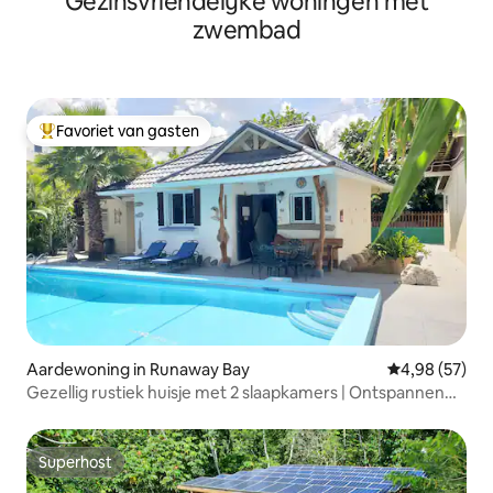
Gezinsvriendelijke woningen met
zwembad
Favoriet van gasten
Topfavoriet van gasten
Aardewoning in Runaway Bay
Gemiddelde be
4,98 (57)
Gezellig rustiek huisje met 2 slaapkamers | Ontspannen
vakantie in de tuin
Superhost
Superhost