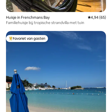
Huisje in Frenchmans Bay
Gemiddelde be
4,94 (65)
Familiehuisje bij tropische strandvilla met tuin
Favoriet van gasten
Topfavoriet van gasten