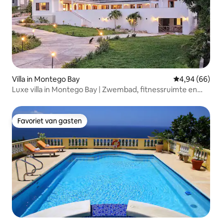
Villa in Montego Bay
Gemiddelde be
4,94 (66)
Luxe villa in Montego Bay | Zwembad, fitnessruimte en
jacuzzi
Favoriet van gasten
Favoriet van gasten