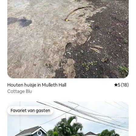
Houten huisje in Mulleth Hall
Gemiddelde
5 (18)
Cottage Blu
Favoriet van gasten
Favoriet van gasten