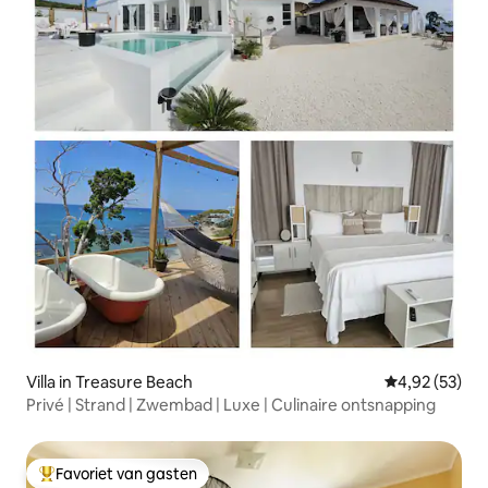
Villa in Treasure Beach
Gemiddelde be
4,92 (53)
Privé | Strand | Zwembad | Luxe | Culinaire ontsnapping
Favoriet van gasten
Topfavoriet van gasten