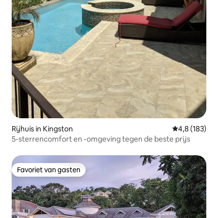
Rijhuis in Kingston
Gemiddelde be
4,8 (183)
5-sterrencomfort en -omgeving tegen de beste prijs
Favoriet van gasten
Favoriet van gasten