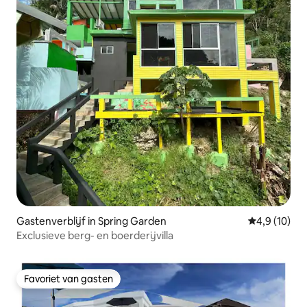
Gastenverblijf in Spring Garden
Gemiddelde b
4,9 (10)
Exclusieve berg- en boerderijvilla
Favoriet van gasten
Favoriet van gasten