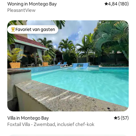
Woning in Montego Bay
Gemiddelde beo
4,84 (180)
PleasantView
Favoriet van gasten
Topfavoriet van gasten
Villa in Montego Bay
Gemiddelde
5 (57)
Foxtail Villa - Zwembad, inclusief chef-kok