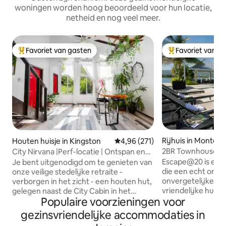
woningen worden hoog beoordeeld voor hun locatie,
netheid en nog veel meer.
Favoriet van gasten
Favoriet van g
Topfavoriet van gasten
Topfavoriet van 
Rijhuis in Monteg
Houten huisje in Kingston
Gemiddelde beoordeling van 4,9
4,96 (271)
2BR Townhouse me
City Nirvana |Perf-locatie | Ontspan en
fitnessruimte, z
geniet
Escape@20 is een
Je bent uitgenodigd om te genieten van
het strand
die een echt onts
onze veilige stedelijke retraite -
onvergetelijke erva
verborgen in het zicht - een houten hut,
vriendelijke huish
gelegen naast de City Cabin in het
Populaire voorzieningen voor
inbegrepen zonde
bruisende Liguanea-gebied. Maak
hoeft alleen maar
opnieuw contact met de natuur, geniet
gezinsvriendelijke accommodaties in
kopen. De stadsw
van een prachtig uitzicht op de bergen,