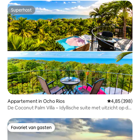
Superhost
Superhost
Appartement in Ocho Rios
Gemiddelde beo
4,85 (398)
De Coconut Palm Villa ~ Idyllische suite met uitzicht op de
oceaan
Favoriet van gasten
Favoriet van gasten