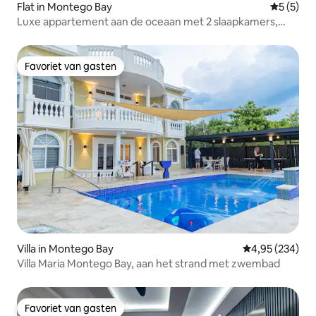
Flat in Montego Bay
Gemiddeld
5 (5)
Luxe appartement aan de oceaan met 2 slaapkamers,
eigen patio, strand en zwembad
Favoriet van gasten
Favoriet van gasten
Villa in Montego Bay
Gemiddelde beo
4,95 (234)
Villa Maria Montego Bay, aan het strand met zwembad
Favoriet van gasten
Favoriet van gasten