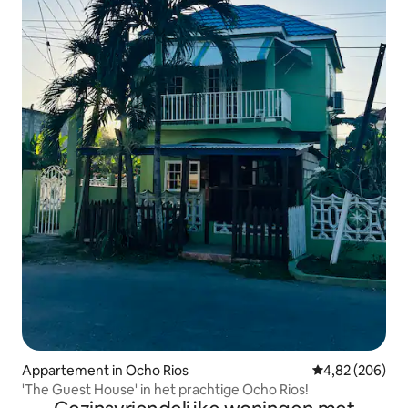
Appartement in Ocho Rios
Gemiddelde beo
4,82 (206)
'The Guest House' in het prachtige Ocho Rios!