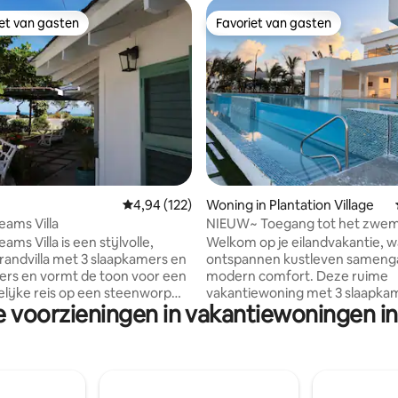
iet van gasten
Favoriet van gasten
iet van gasten
Favoriet van gasten
 van 4,98 op 5, 210 recensies
Gemiddelde beoordeling van 4,94 op 5, 122 r
4,94 (122)
Woning in Plantation Village
ams Villa
NIEUW~ Toegang tot het zwem
slaapkamers •Omheind • Op lo
ms Villa is een stijlvolle,
Welkom op je eilandvakantie, 
van het strand
ontspannen kustleven sameng
rs en vormt de toon voor een
modern comfort. Deze ruime
lijke reis op een steenworp
vakantiewoning met 3 slaapka
e voorzieningen in vakantiewoningen i
an het prachtige Duncans Bay
3,5 badkamers is perfect voor j
k bekend als Silver Sands Public
ontworpen en het privéstrand 
t zijn sprankelende turquoise
terrein is in een korte wandelin
n wit zilverachtig zand, het
bereiken ✨ Waarom je dit huis geweldig
is gewoon adembenemend. Het
zult vinden ✔︎ Toegang tot een
fecte sfeer om comfortabel te
privéstrand ✔︎ Beveiligde omheinde wijk