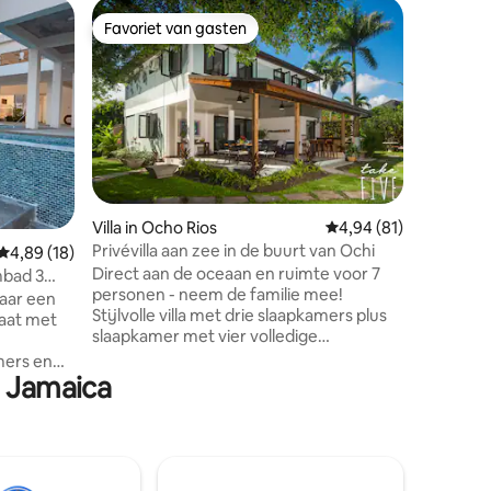
Woning i
Favoriet van gasten
Favorie
Favoriet van gasten
Favorie
"Smallah"
zwembad,
Welkom bi
elegant 
slaapkam
oceaan i
Bay! Dez
het perfe
vrienden
een onts
Villa in Ocho Rios
Gemiddelde beoordelin
4,94 (81)
Caribisch
Privévilla aan zee in de buurt van Ochi
ecensies
Gemiddelde beoordeling van 4,89 op 5, 18 recensies
4,89 (18)
comforta
Direct aan de oceaan en ruimte voor 7
gasten. M
bad 3
personen - neem de familie mee!
pier voor pr
opafstand
waar een
Stijlvolle villa met drie slaapkamers plus
services (
aat met
slaapkamer met vier volledige
Boodscha
badkamers biedt Caribische charme en
Koken en sc
mers en
moderne gevoeligheden. Volledige
($)
n Jamaica
ou
keuken, supercomfortabele woonkamer
op het
met een uitgebreide eet-/bar- en
g te
loungeruimte met uitzicht op de zee die
eindeloos doorgaat. Inbegrepen: Starlink
Wifi, een 65" SmartTV en airconditioning