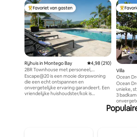
Favoriet van gasten
Favor
Topfavoriet van gasten
Topfavor
Rijhuis in Montego Bay
Gemiddelde beoordeling
4,98 (210)
2BR Townhouse met personeel,
Villa
fitnessruimte, zwembad en toegang tot
Escape@20 is een mooie dorpswoning
Ocean Dre
het strand
die een echt ontspannen en
Ocean Drea
onvergetelijke ervaring garandeert. Een
unieke, strandvilla met 3 slaapkamers en
vriendelijke huishoudster/kok is
3 badkame
inbegrepen zonder EXTRA KOSTEN!! Je
onvergete
hoeft alleen maar de boodschappen te
Populair
afstand v
kopen. De stadswoning heeft een open
Beach (oo
plattegrond met een woonkamer en
Beach) me
eetkamer die uitkomt op een overdekte
wateren e
patio en een achtertuin. Gasten kunnen
uitzicht 
genieten van een adembenemend
is de per