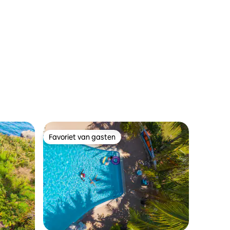
oceaan
ecensies
Favoriet van gasten
Favoriet van gasten
ecensies