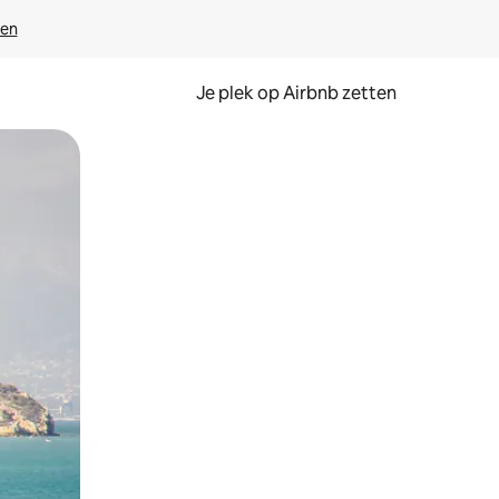
ven
Je plek op Airbnb zetten
en of swipen.