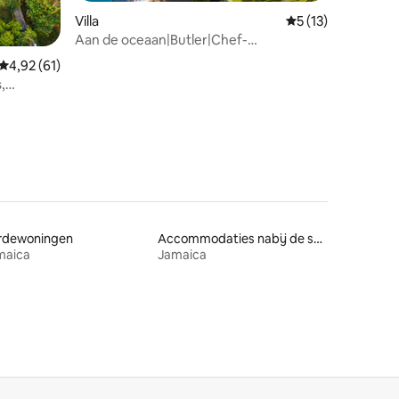
Villa
Gemiddelde beoord
5 (13)
Aan de oceaan|Butler|Chef-
kok|Huishoudster|Welkomstbar
Gemiddelde beoordeling van 4,92 op 5, 61 recensies
4,92 (61)
,
dicht bij
rdewoningen
Accommodaties nabij de skipiste
maica
Jamaica