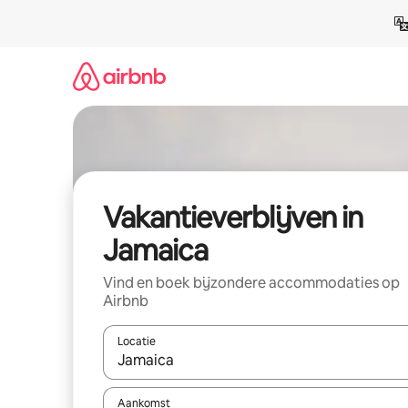
Ga
direct
naar
inhoud
Vakantieverblijven in
Jamaica
Vind en boek bijzondere accommodaties op
Airbnb
Locatie
Wanneer er resultaten beschikbaar zijn, maak je 
Aankomst