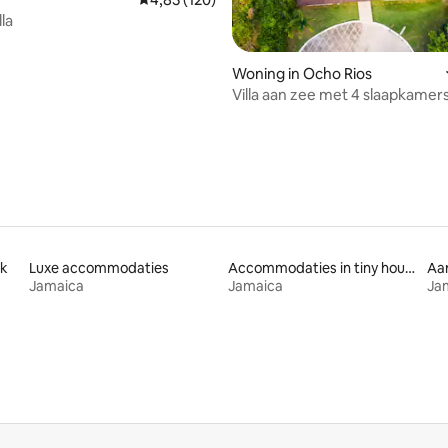
lla
Woning in Ocho Rios
Villa aan zee met 4 slaapkamers
zwembad en keukenchefoptie, 
Ocho Rios
k
Luxe accommodaties
Accommodaties in tiny houses
Aa
Jamaica
Jamaica
Ja