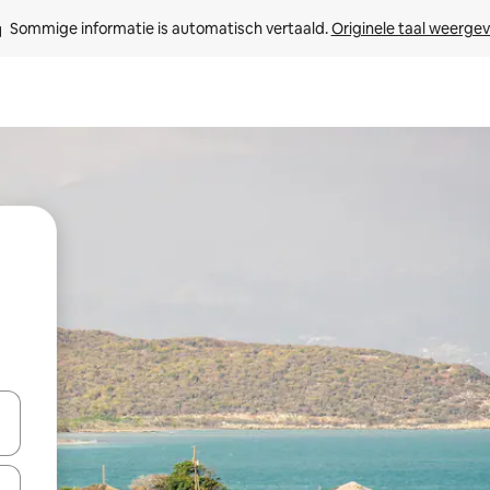
Sommige informatie is automatisch vertaald. 
Originele taal weerge
een keuze met je de pijltjestoetsen omhoog en omlaag, óf door te tikk