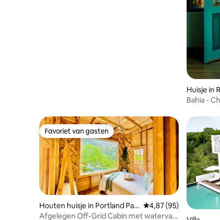
in New Kingston
Huisje in
Bahia - C
loft/hout
Favoriet van gasten
Favoriet van gasten
Houten huisje in Portland Pari
Gemiddelde beoordelin
4,87 (95)
sh
Afgelegen Off-Grid Cabin met waterval
Villa