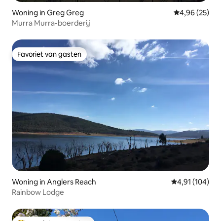
Woning in Greg Greg
Gemiddelde be
4,96 (25)
Murra Murra-boerderij
Favoriet van gasten
Favoriet van gasten
Woning in Anglers Reach
Gemiddelde beo
4,91 (104)
Rainbow Lodge