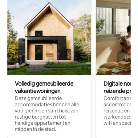
Volledig gemeubileerde
Digitale nom
vakantiewoningen
reizende prof
Deze gemeubileerde
Comfortabele
accommodaties hebben alle
accommodatie
voorzieningen van thuis, van
reizende en op
rustige berghutten tot
werkende profe
handige appartementen
wifi en special
midden in de stad.