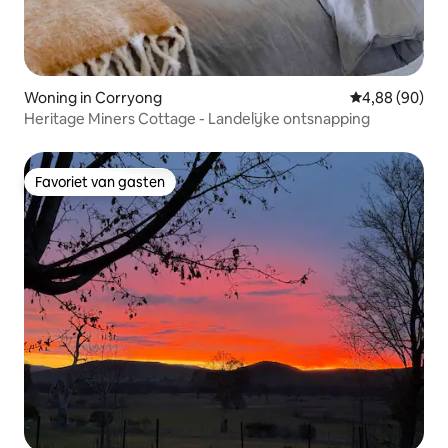
Woning in Corryong
Gemiddelde be
4,88 (90)
Heritage Miners Cottage - Landelijke ontsnapping
Favoriet van gasten
Favoriet van gasten