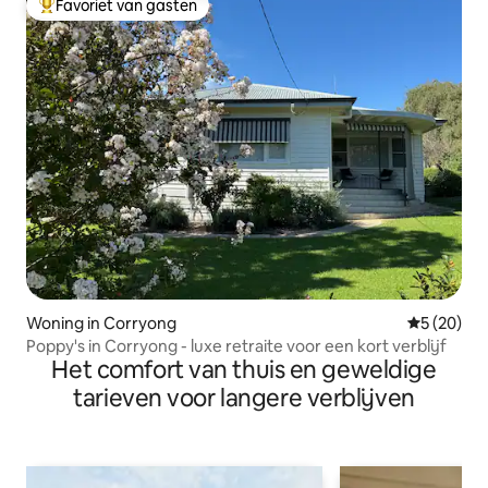
Favoriet van gasten
Topfavoriet van gasten
Woning in Corryong
Gemiddelde
5 (20)
Poppy's in Corryong - luxe retraite voor een kort verblijf
Het comfort van thuis en geweldige
tarieven voor langere verblijven