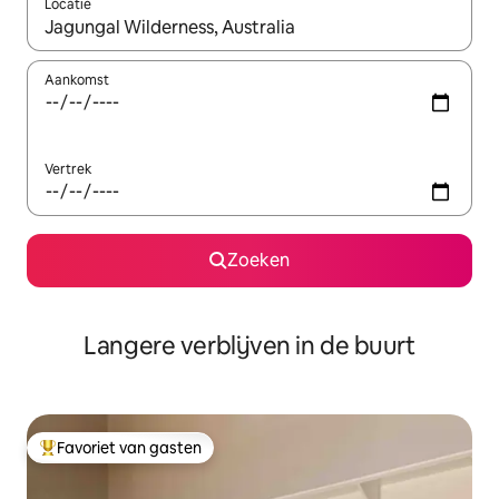
Locatie
Wanneer er resultaten beschikbaar zijn, maak je een keuze met 
Aankomst
Vertrek
Zoeken
Langere verblijven in de buurt
Favoriet van gasten
Topfavoriet van gasten