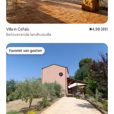
Villa in Cefalù
Gemiddelde be
4,98 (89)
Betoverende landhuisvilla
Favoriet van gasten
Favoriet van gasten