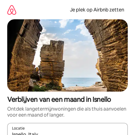
Ga
direct
Je plek op Airbnb zetten
naar
inhoud
Verblijven van een maand in Isnello
Ontdek langetermijnwoningen die als thuis aanvoelen
voor een maand of langer.
Locatie
Wanneer er resultaten beschikbaar zijn, maak je een keuze met 