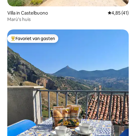
Villa in Castelbuono
Gemiddelde b
4,85 (41)
Marù's huis
Favoriet van gasten
Topfavoriet van gasten