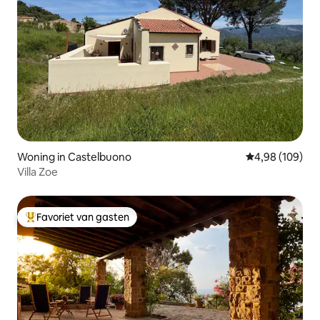
Woning in Castelbuono
Gemiddelde beo
4,98 (109)
Villa Zoe
Favoriet van gasten
Topfavoriet van gasten