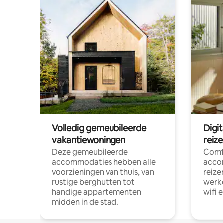
Volledig gemeubileerde
Digi
vakantiewoningen
reiz
Deze gemeubileerde
Comf
accommodaties hebben alle
acco
voorzieningen van thuis, van
reize
rustige berghutten tot
werke
handige appartementen
wifi 
midden in de stad.