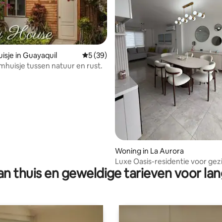
isje in Guayaquil
Gemiddelde beoordeling van 5 op 5, 39 r
5 (39)
mhuisje tussen natuur en rust.
ling van 5 op 5, 16 recensies
Woning in La Aurora
Luxe Oasis-residentie voor gez
n thuis en geweldige tarieven voor lan
werkgroepen