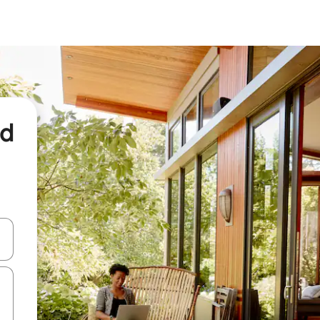
nd
een keuze met je de pijltjestoetsen omhoog en omlaag, óf door te tikk