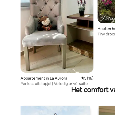
Houten hu
Tiny droo
Appartement in La Aurora
Gemiddelde beoorde
5 (16)
Perfect uitstapje! | Volledig privé-suite
Het comfort va