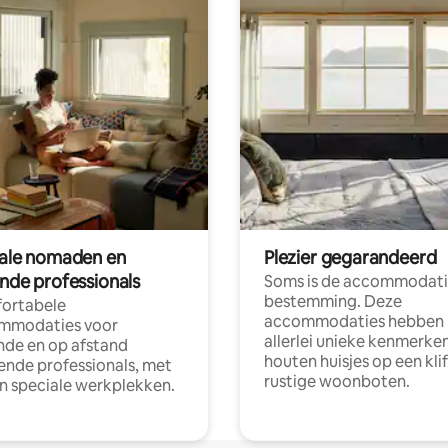
tale nomaden en
Plezier gegarandeerd
ende professionals
Soms is de accommodati
bestemming. Deze
ortabele
accommodaties hebben
mmodaties voor
allerlei unieke kenmerken
nde en op afstand
houten huisjes op een klif
nde professionals, met
rustige woonboten.
en speciale werkplekken.