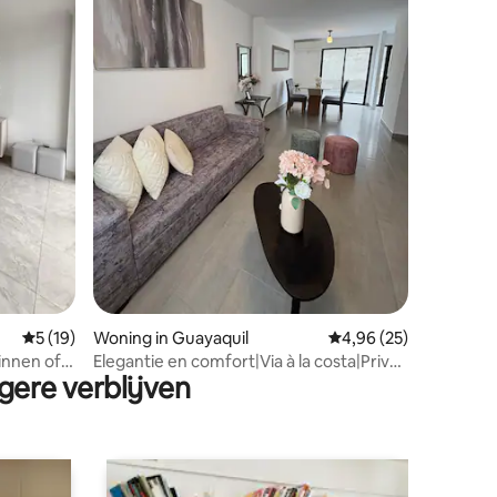
ecensies
Gemiddelde beoordeling van 5 op 5, 19 recensies
5 (19)
Woning in Guayaquil
Gemiddelde beoordelin
4,96 (25)
innen of
Elegantie en comfort|Via à la costa|Privé-
gere verblijven
urbanisatie 24/7