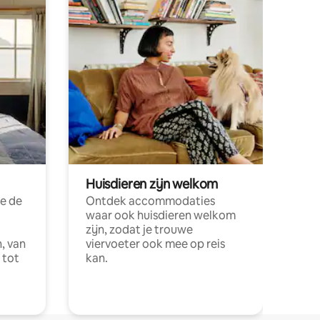
Huisdieren zijn welkom
e de
Ontdek accommodaties
waar ook huisdieren welkom
zijn, zodat je trouwe
, van
viervoeter ook mee op reis
 tot
kan.