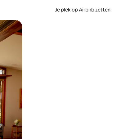
Je plek op Airbnb zetten
en of swipen.