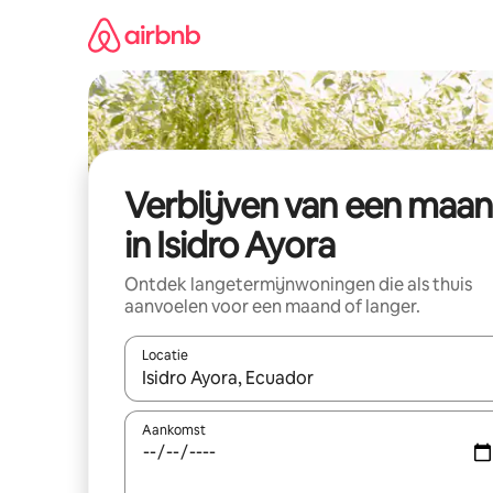
Ga
direct
naar
inhoud
Verblijven van een maa
in Isidro Ayora
Ontdek langetermijnwoningen die als thuis
aanvoelen voor een maand of langer.
Locatie
Wanneer er resultaten beschikbaar zijn, maak je 
Aankomst