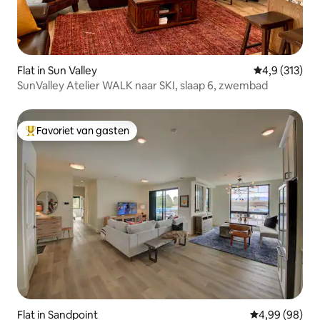
Flat in Sun Valley
Gemiddelde be
4,9 (313)
SunValley Atelier WALK naar SKI, slaap 6, zwembad
Favoriet van gasten
Topfavoriet van gasten
Flat in Sandpoint
Gemiddelde be
4,99 (98)