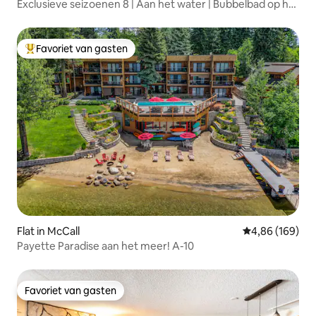
Exclusieve seizoenen 8 | Aan het water | Bubbelbad op het
dak
Favoriet van gasten
Topfavoriet van gasten
Flat in McCall
Gemiddelde beo
4,86 (169)
Payette Paradise aan het meer! A-10
Favoriet van gasten
Favoriet van gasten