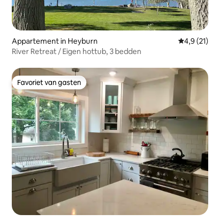
Appartement in Heyburn
Gemiddelde 
4,9 (21)
River Retreat / Eigen hottub, 3 bedden
Favoriet van gasten
Favoriet van gasten