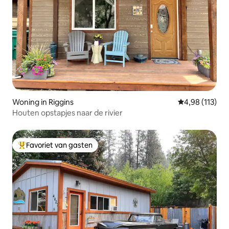
Woning in Riggins
Gemiddelde beo
4,98 (113)
Houten opstapjes naar de rivier
Favoriet van gasten
Topfavoriet van gasten