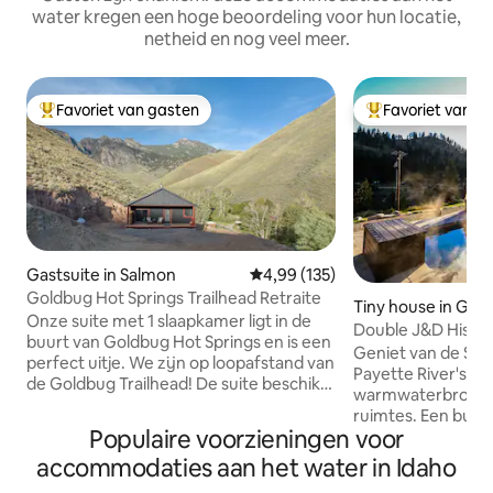
water kregen een hoge beoordeling voor hun locatie,
netheid en nog veel meer.
Favoriet van gasten
Favoriet van g
Topfavoriet van gasten
Topfavoriet van 
Gastsuite in Salmon
Gemiddelde beoordeling van 4,9
4,99 (135)
Goldbug Hot Springs Trailhead Retraite
Tiny house in Gard
Onze suite met 1 slaapkamer ligt in de
Double J&D Histor
buurt van Goldbug Hot Springs en is een
warmwaterbron-r
Geniet van de Sou
perfect uitje. We zijn op loopafstand van
Payette River's gr
de Goldbug Trailhead! De suite beschikt
warmwaterbron z
over een uniek drijvend kingsize bed
ruimtes. Een bun
met sfeerverlichting voor een goede
Populaire voorzieningen voor
kamers wacht op 
nachtrust. De schilderachtige
slaapkamer, een f
accommodaties aan het water in Idaho
kitchenette is uitgerust voor de
een eettafel, een 
basisbereiding van maaltijden,