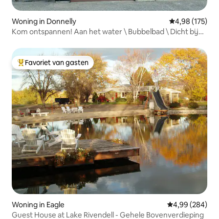
Woning in Donnelly
Gemiddelde beo
4,98 (175)
Kom ontspannen! Aan het water \ Bubbelbad \ Dicht bij
Tamarack
Favoriet van gasten
Topfavoriet van gasten
Woning in Eagle
Gemiddelde beo
4,99 (284)
Guest House at Lake Rivendell - Gehele Bovenverdieping