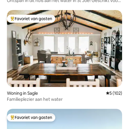
Ontspan in dit huis aan het water in St Joe! Geschikt voor
7 personen
Favoriet van gasten
Topfavoriet van gasten
Woning in Sagle
Gemiddelde 
5 (102)
Familieplezier aan het water
Favoriet van gasten
Topfavoriet van gasten