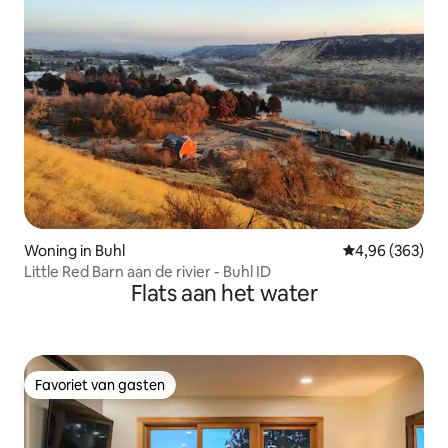
Woning in Buhl
Gemiddelde beo
4,96 (363)
Little Red Barn aan de rivier - Buhl ID
Flats aan het water
Favoriet van gasten
Favoriet van gasten