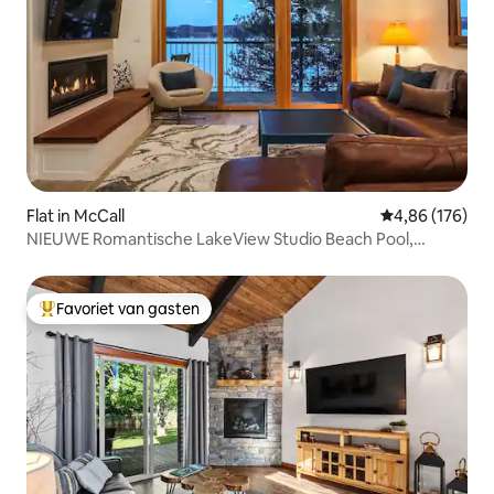
Flat in McCall
Gemiddelde beo
4,86 (176)
NIEUWE Romantische LakeView Studio Beach Pool,
Modern
Favoriet van gasten
Topfavoriet van gasten