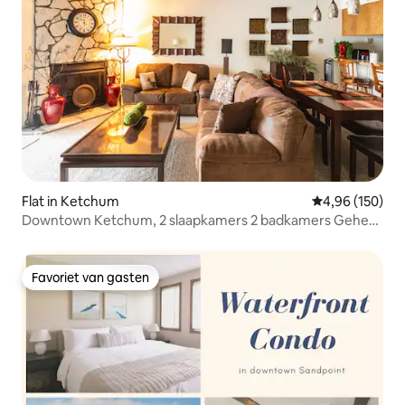
Flat in Ketchum
Gemiddelde beo
4,96 (150)
Downtown Ketchum, 2 slaapkamers 2 badkamers Geheel
appartement!
Favoriet van gasten
Favoriet van gasten