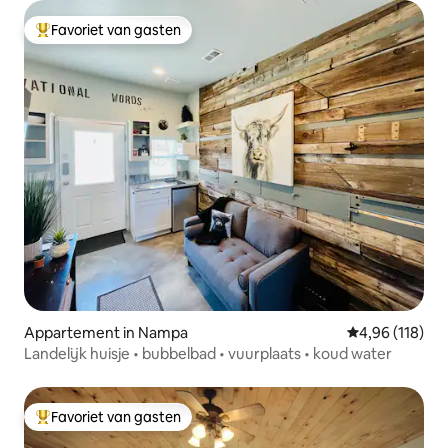
Favoriet van gasten
Topfavoriet van gasten
Appartement in Nampa
Gemiddelde beo
4,96 (118)
Landelijk huisje • bubbelbad • vuurplaats • koud water
Favoriet van gasten
Topfavoriet van gasten