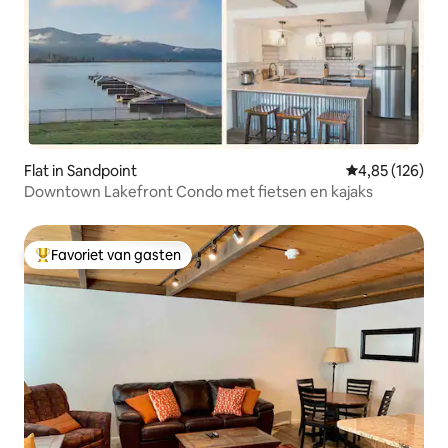
Flat in Sandpoint
Gemiddelde beo
4,85 (126)
Downtown Lakefront Condo met fietsen en kajaks
Favoriet van gasten
Topfavoriet van gasten