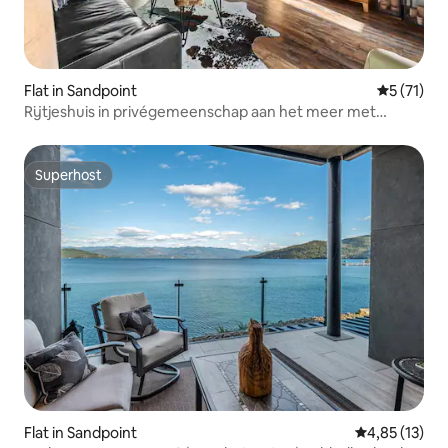
Flat in Sandpoint
Gemiddeld
5 (71)
Rijtjeshuis in privégemeenschap aan het meer met
zwembad
Superhost
Superhost
Flat in Sandpoint
Gemiddelde be
4,85 (13)