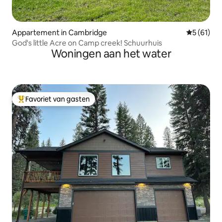
Appartement in Cambridge
Gemiddelde
5 (61)
God's little Acre on Camp creek! Schuurhuis
Woningen aan het water
Favoriet van gasten
Topfavoriet van gasten