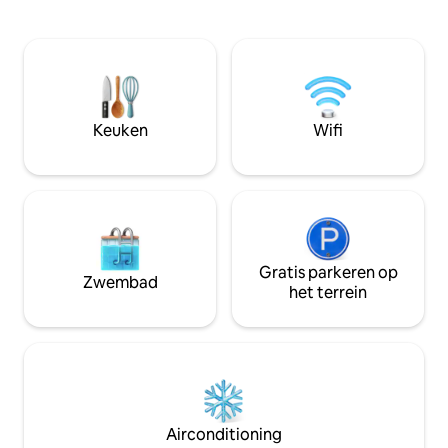
magnetron, een k
aangevuld met een koffiezetapparaat
een flatscreen-tv
en een eethoek op de patio met uitzicht
ligt op korte loop
op de bergen. Geniet van moderne
steenworp afstan
gemakken zoals snelle wifi, een
Alleen volwassen
flatscreen-tv en een verstelbare
personen, niet roke
airco/verwarming. Dit is een
op foto 's om bijs
accommodatie in hotelstijl die een muur
Keuken
Wifi
en lees de hele a
deelt met een andere unit.
informatie. Kom to
'Robe Life' op de h
Gratis parkeren op
Zwembad
het terrein
Airconditioning