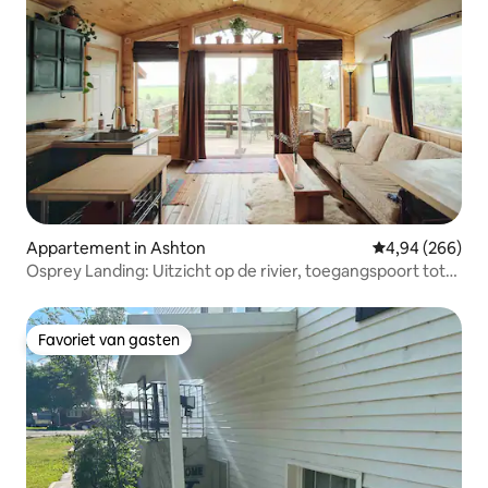
Appartement in Ashton
Gemiddelde beo
4,94 (266)
Osprey Landing: Uitzicht op de rivier, toegangspoort tot
de parken
Favoriet van gasten
Favoriet van gasten