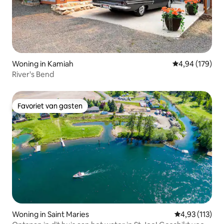
Woning in Kamiah
Gemiddelde beo
4,94 (179)
River's Bend
Favoriet van gasten
Favoriet van gasten
Woning in Saint Maries
Gemiddelde be
4,93 (113)