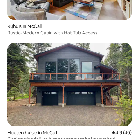
Rijhuis in McCall
Rustic-Modern Cabin with Hot Tub Access
Houten huisje in McCall
Gemiddelde b
4,9 (40)