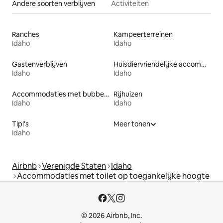
Andere soorten verblijven
Activiteiten
Ranches
Kampeerterreinen
Idaho
Idaho
Gastenverblijven
Huisdiervriendelijke accommodaties
Idaho
Idaho
Accommodaties met bubbelbad
Rijhuizen
Idaho
Idaho
Tipi's
Meer tonen
Idaho
Airbnb
Verenigde Staten
Idaho
Accommodaties met toilet op toegankelijke hoogte
© 2026 Airbnb, Inc.