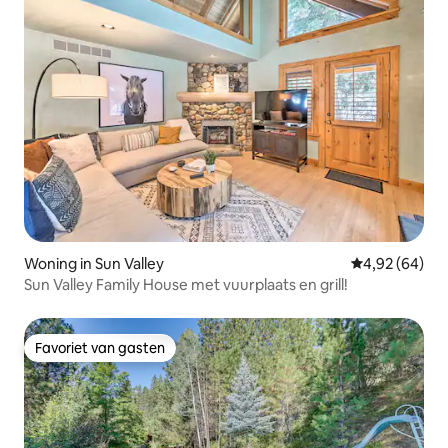
Woning in Sun Valley
Gemiddelde be
4,92 (64)
Sun Valley Family House met vuurplaats en grill!
Favoriet van gasten
Favoriet van gasten