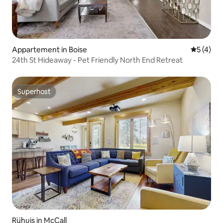
Appartement in Boise
Gemiddeld
5 (4)
24th St Hideaway - Pet Friendly North End Retreat
Superhost
Superhost
Rijhuis in McCall