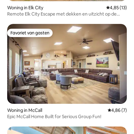
Woning in Elk City
Gemiddelde be
4,85 (13)
Remote Elk City Escape met dekken en uitzicht op de
bergen!
Favoriet van gasten
Favoriet van gasten
Woning in McCall
Gemiddelde b
4,86 (7)
Epic McCall Home Built for Serious Group Fun!