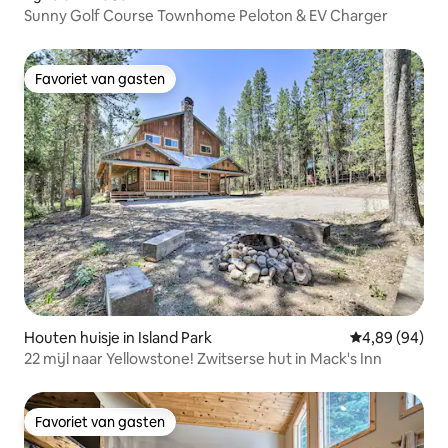
Sunny Golf Course Townhome Peloton & EV Charger
Favoriet van gasten
Favoriet van gasten
Houten huisje in Island Park
Gemiddelde be
4,89 (94)
22 mijl naar Yellowstone! Zwitserse hut in Mack's Inn
Favoriet van gasten
Favoriet van gasten