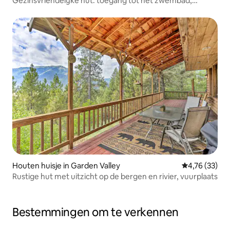
Gezinsvriendelijke hut: toegang tot het zwembad,
fietsen en spelletjes
Houten huisje in Garden Valley
Gemiddelde be
4,76 (33)
Rustige hut met uitzicht op de bergen en rivier, vuurplaats
Bestemmingen om te verkennen