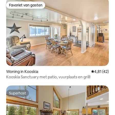
Favoriet van gasten
Favoriet van gasten
Woning in Kooskia
Gemiddelde b
4,81 (42)
Kooskia Sanctuary met patio, vuurplaats en grill!
Superhost
Superhost