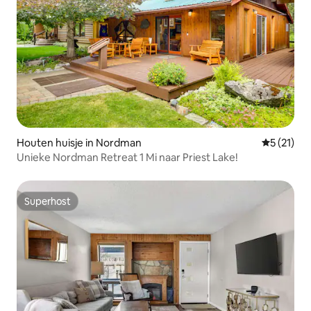
Houten huisje in Nordman
Gemiddeld
5 (21)
Unieke Nordman Retreat 1 Mi naar Priest Lake!
Superhost
Superhost