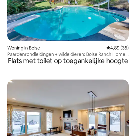
Woning in Boise
Gemiddelde be
4,89 (36)
Paardenrondleidingen + wilde dieren: Boise Ranch Home
Flats met toilet op toegankelijke hoogte
met zwembad!