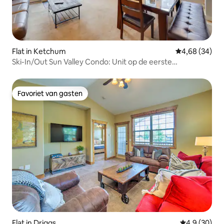
Flat in Ketchum
Gemiddelde be
4,68 (34)
Ski-In/Out Sun Valley Condo: Unit op de eerste
verdieping!
Favoriet van gasten
Favoriet van gasten
Flat in Driggs
Gemiddelde b
4,9 (30)