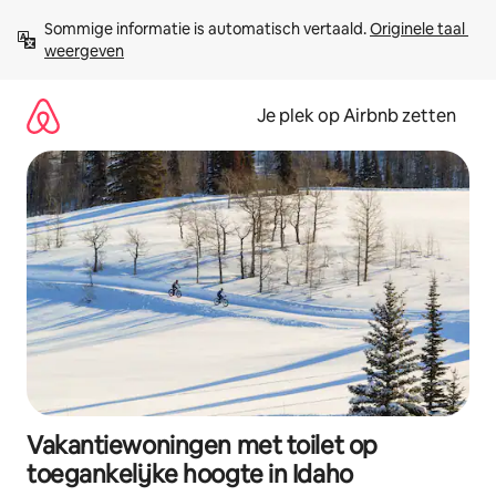
Ga
Sommige informatie is automatisch vertaald. 
Originele taal 
direct
weergeven
naar
inhoud
Je plek op Airbnb zetten
Vakantiewoningen met toilet op
toegankelijke hoogte in Idaho