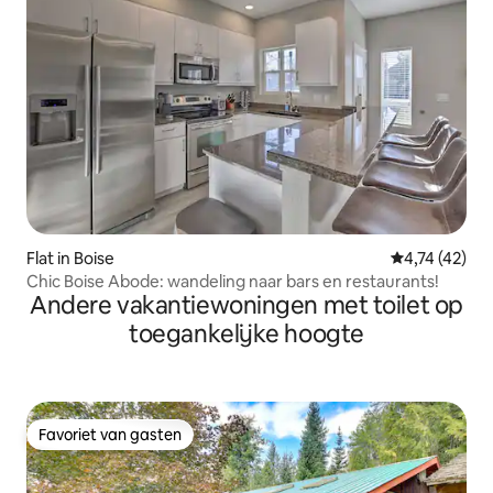
Flat in Boise
Gemiddelde b
4,74 (42)
Chic Boise Abode: wandeling naar bars en restaurants!
Andere vakantiewoningen met toilet op
toegankelijke hoogte
Favoriet van gasten
Favoriet van gasten