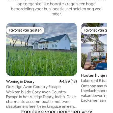
op toegankelijke hoogte kregen een hoge
beoordeling voor hun locatie, netheid en nog veel
meer.
Favoriet van gasten
Favoriet van gas
Favoriet van gasten
Favoriet van gas
Houten huisje in 
Lakefront Bliss: C
Woning in Deary
Gemiddelde beoordeling van 4,
4,89 (18)
met dok!
Ontsnap aan de sta
Gezellige Avon Country Escape
toevluchtsoord i
Welkom bij de Cozy Avon Country
vakantiewoning me
Escape in het rustige Deary, Idaho. Deze
badkamer aan de 
charmante accommodatie met twee
pittoreske Coeur 
slaapkamers heeft een kingsize en een
ruime woning aan 
Populaire voorzieningen voor
queensize bed, twee volledige