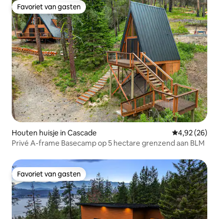
Favoriet van gasten
Favoriet van gasten
Houten huisje in Cascade
Gemiddelde be
4,92 (26)
Privé A-frame Basecamp op 5 hectare grenzend aan BLM
Favoriet van gasten
Favoriet van gasten