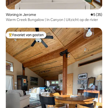
Woning in Jerome
Gemiddelde
5 (35)
Warm Creek Bungalow | In Canyon | Uitzicht op de rivier
Favoriet van gasten
Topfavoriet van gasten