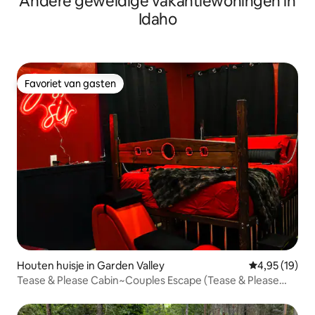
Andere geweldige vakantiewoningen in
Idaho
Favoriet van gasten
Favoriet van gasten
Houten huisje in Garden Valley
Gemiddelde be
4,95 (19)
Tease & Please Cabin~Couples Escape (Tease & Please
Cabine~Couples Escape)