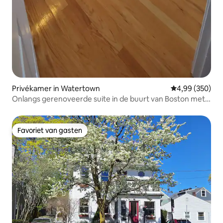
Privékamer in Watertown
Gemiddelde beo
4,99 (350)
Onlangs gerenoveerde suite in de buurt van Boston met
privébadkamer
Favoriet van gasten
Favoriet van gasten