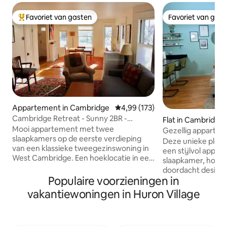
Favoriet van gasten
Favoriet van gas
Topfavoriet van gasten
Favoriet van gas
Appartement in Cambridge
Gemiddelde beoordeling van 4,9
4,99 (173)
Cambridge Retreat - Sunny 2BR -
Flat in Cambridge
Dichtbij Harvard
Mooi appartement met twee
Gezellig apparte
slaapkamers op de eerste verdieping
Deze unieke plek h
van een klassieke tweegezinswoning in
een stijlvol appa
West Cambridge. Een hoeklocatie in een
slaapkamer, hoge 
rustige buurt, met aan drie zijden een
doordacht design,
grazige tuin en een kleine stadstuin aan
Populaire voorzieningen in
Davis Square, Por
de overkant van de straat. Op een
metrostation Alewi
vakantiewoningen in Huron Village
steenworp afstand van Danehy Park, op
gemakkelijke toeg
vijf minuten lopen van Huron Village en
BU, Tufts en het 
Fresh Pond Reservation, op twintig
De open keuken is
minuten lopen van Porter Square en op