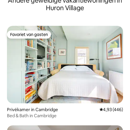
Andere geweldige vakantiewoningen in
Huron Village
Favoriet van gasten
Favoriet van gasten
Privékamer in Cambridge
Gemiddelde beo
4,93 (446)
Bed & Bath in Cambridge