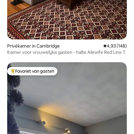
Privékamer in Cambridge
Gemiddelde beo
4,93 (148)
Kamer voor vrouwelijke gasten - halte Alewife Red Line T.
Favoriet van gasten
Topfavoriet van gasten