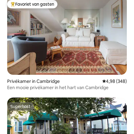
Favoriet van gasten
Topfavoriet van gasten
Privékamer in Cambridge
Gemiddelde beo
4,98 (348)
Een mooie privékamer in het hart van Cambridge
Superhost
Superhost