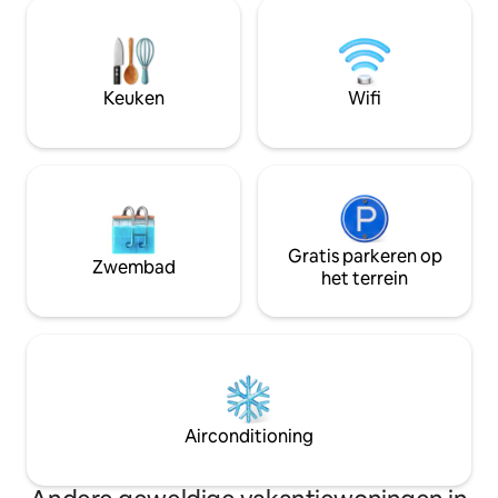
apparaten, granie
een korte busrit van Harvard Square.
alles wat je nodig hebt. De sl
Een perfecte uitvalsbasis voor
beschikt over een
universiteitsrondleidingen en
queensize bed, z
werkvakanties. De eigenaren,
een rustgevend kl
Keuken
Wifi
jarenlange Airbnb-reizigers, wonen
om tot rust te ko
boven.
te hebben verken
Gratis parkeren op
Zwembad
het terrein
Airconditioning