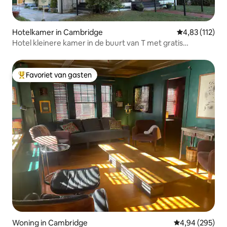
Hotelkamer in Cambridge
Gemiddelde be
4,83 (112)
Hotel kleinere kamer in de buurt van T met gratis
parkeren #6
Favoriet van gasten
Topfavoriet van gasten
Woning in Cambridge
Gemiddelde beo
4,94 (295)