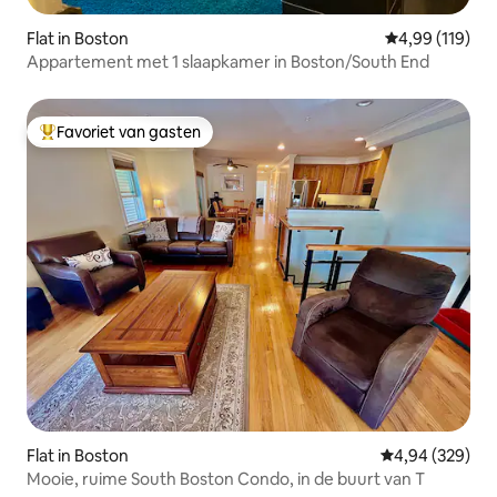
Flat in Boston
Gemiddelde beo
4,99 (119)
Appartement met 1 slaapkamer in Boston/South End
Favoriet van gasten
Topfavoriet van gasten
Flat in Boston
Gemiddelde beo
4,94 (329)
Mooie, ruime South Boston Condo, in de buurt van T