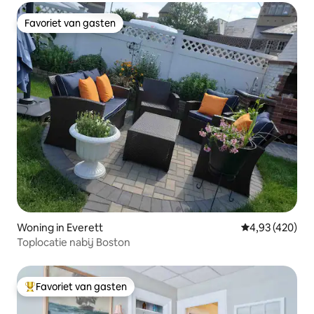
Favoriet van gasten
Favoriet van gasten
Woning in Everett
Gemiddelde beo
4,93 (420)
Toplocatie nabij Boston
Favoriet van gasten
Topfavoriet van gasten