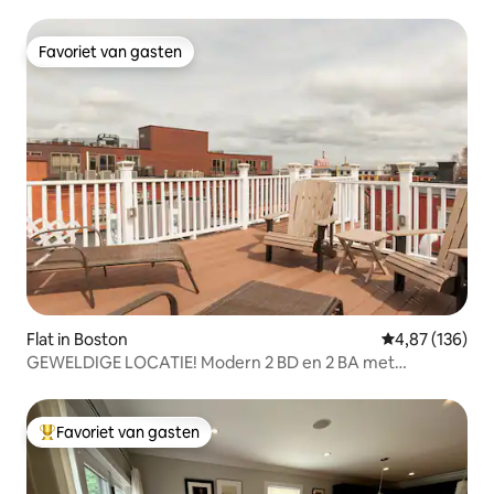
Favoriet van gasten
Favoriet van gasten
Flat in Boston
Gemiddelde beo
4,87 (136)
GEWELDIGE LOCATIE! Modern 2 BD en 2 BA met
parkeergelegenheid!
Favoriet van gasten
Topfavoriet van gasten