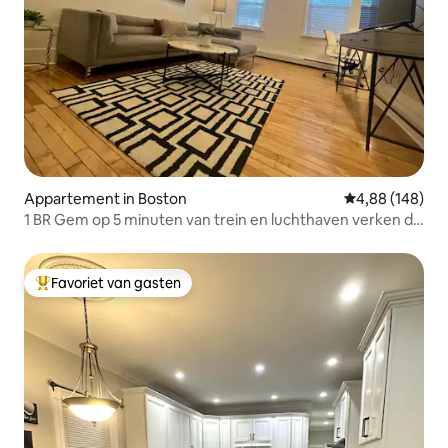
Appartement in Boston
Gemiddelde beo
4,88 (148)
1 BR Gem op 5 minuten van trein en luchthaven verken de
stad
Favoriet van gasten
Topfavoriet van gasten