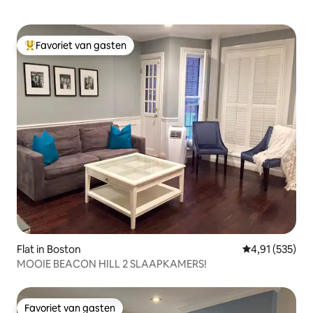
Favoriet van gasten
Topfavoriet van gasten
Flat in Boston
Gemiddelde beo
4,91 (535)
MOOIE BEACON HILL 2 SLAAPKAMERS!
Favoriet van gasten