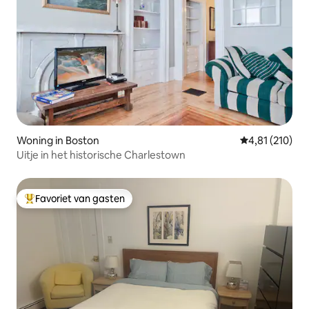
Woning in Boston
Gemiddelde beo
4,81 (210)
Uitje in het historische Charlestown
Favoriet van gasten
Topfavoriet van gasten