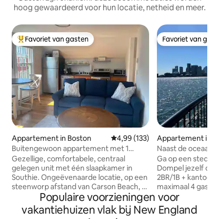
hoog gewaardeerd voor hun locatie, netheid en meer.
Favoriet van gasten
Favoriet van gas
Topfavoriet van gasten
Favoriet van gas
Appartement in Boston
Gemiddelde beoordeling van 4,9
4,99 (133)
Appartement in B
Buitengewoon appartement met 1
Naast de oceaan, 
slaapkamer in Zuid-Boston!
centrum met de T
Gezellige, comfortabele, centraal
Ga op een stedeli
gelegen unit met één slaapkamer in
Dompel jezelf ond
Southie. Ongeëvenaarde locatie, op een
2BR/1B + kantoorre
steenworp afstand van Carson Beach, L
maximaal 4 gasten
Populaire voorzieningen voor
Street Bathouse, BCEC, Sail Boston,
wifi, op een stee
World Cup 2026! Deze accommodatie
park aan de oceaa
vakantiehuizen vlak bij New England
biedt eindeloze mogelijkheden om je
uitzicht op de sky