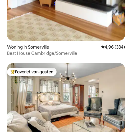
Woning in Somerville
Gemiddelde beo
4,96 (334)
Best House Cambridge/Somerville
Favoriet van gasten
Topfavoriet van gasten