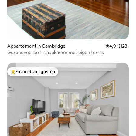
Appartement in Cambridge
Gemiddelde beo
4,91 (128)
Gerenoveerde 1-slaapkamer met eigen terras
Favoriet van gasten
Topfavoriet van gasten