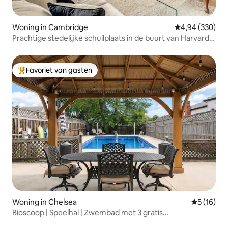
Woning in Cambridge
Gemiddelde beo
4,94 (330)
Prachtige stedelijke schuilplaats in de buurt van Harvard
Square
Favoriet van gasten
Topfavoriet van gasten
Woning in Chelsea
Gemiddelde
5 (16)
Bioscoop | Speelhal | Zwembad met 3 gratis
parkeerplaatsen