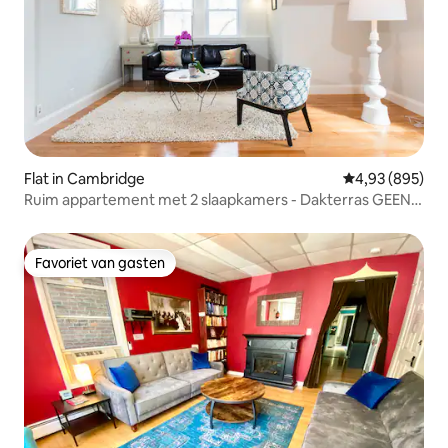
Flat in Cambridge
Gemiddelde beo
4,93 (895)
Ruim appartement met 2 slaapkamers - Dakterras GEEN
schoonmaakkosten
Favoriet van gasten
Favoriet van gasten