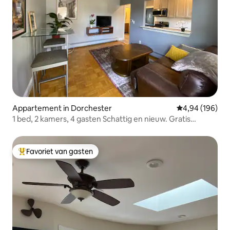
Appartement in Dorchester
Gemiddelde beo
4,94 (196)
1 bed, 2 kamers, 4 gasten Schattig en nieuw. Gratis
parkeren
Favoriet van gasten
Topfavoriet van gasten