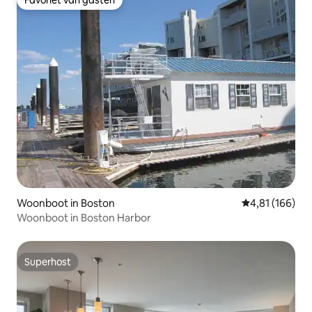
Favoriet van gasten
Favoriet van gasten
Woonboot in Boston
Gemiddelde beo
4,81 (166)
Woonboot in Boston Harbor
Superhost
Superhost