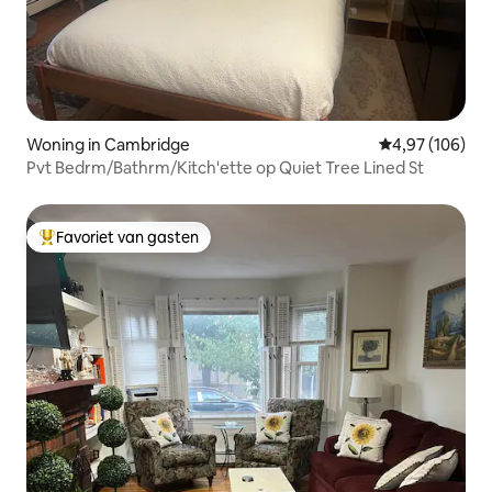
Woning in Cambridge
Gemiddelde beo
4,97 (106)
Pvt Bedrm/Bathrm/Kitch'ette op Quiet Tree Lined St
Favoriet van gasten
Topfavoriet van gasten