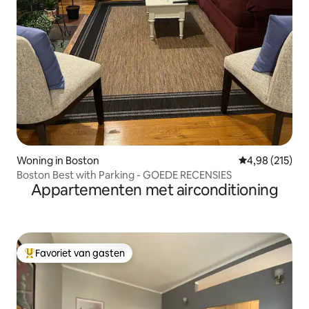
Woning in Boston
Gemiddelde beo
4,98 (215)
Boston Best with Parking - GOEDE RECENSIES
Appartementen met airconditioning
Favoriet van gasten
Topfavoriet van gasten