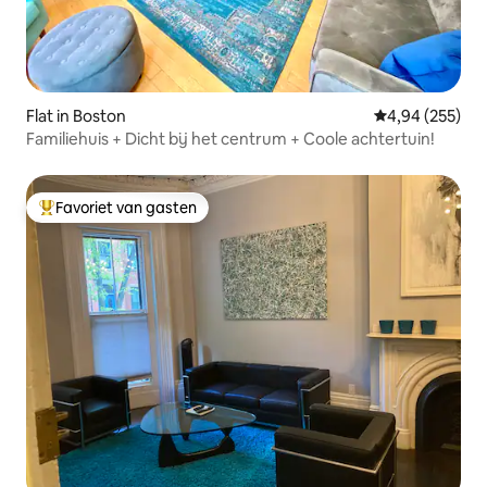
Flat in Boston
Gemiddelde beo
4,94 (255)
Familiehuis + Dicht bij het centrum + Coole achtertuin!
Favoriet van gasten
Topfavoriet van gasten