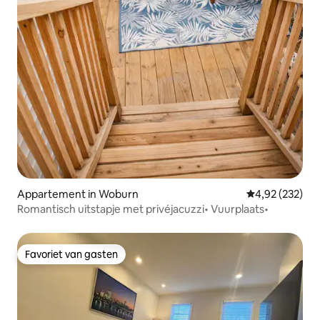
Appartement in Woburn
Gemiddelde beo
4,92 (232)
Romantisch uitstapje met privéjacuzzi• Vuurplaats•
Favoriet van gasten
Favoriet van gasten