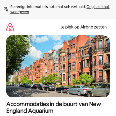
Ga
Sommige informatie is automatisch vertaald. 
Originele taal 
direct
weergeven
naar
inhoud
Je plek op Airbnb zetten
Accommodaties in de buurt van New
England Aquarium