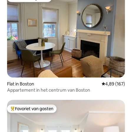
Favoriet van gasten
Flat in Boston
Gemiddelde beo
4,89 (167)
Appartement in het centrum van Boston
Favoriet van gasten
Topfavoriet van gasten