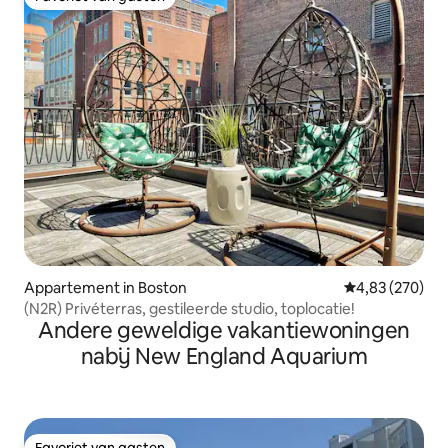
Favoriet van gasten
Appartement in Boston
Gemiddelde beo
4,83 (270)
(N2R) Privéterras, gestileerde studio, toplocatie!
Andere geweldige vakantiewoningen
nabij New England Aquarium