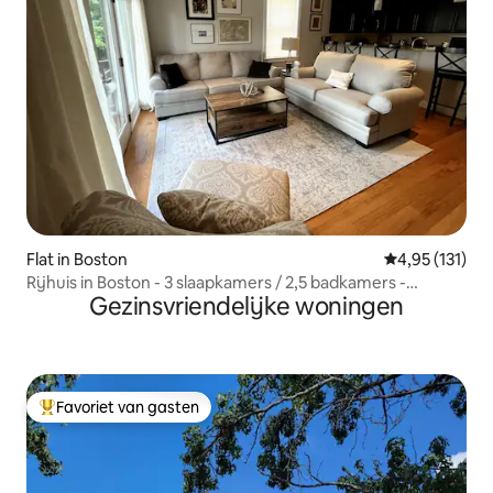
Flat in Boston
Gemiddelde be
4,95 (131)
Rijhuis in Boston - 3 slaapkamers / 2,5 badkamers -
Gezinsvriendelijke woningen
Seaport BCEC
Favoriet van gasten
Topfavoriet van gasten