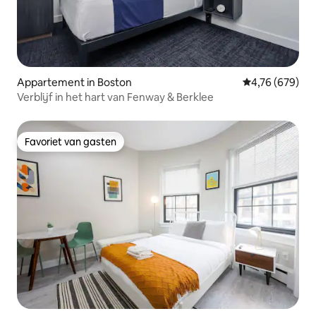
Appartement in Boston
Gemiddelde beo
4,76 (679)
Verblijf in het hart van Fenway & Berklee
Favoriet van gasten
Favoriet van gasten