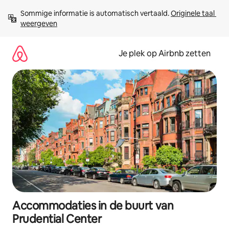
Ga
Sommige informatie is automatisch vertaald. 
Originele taal 
direct
weergeven
naar
inhoud
Je plek op Airbnb zetten
Accommodaties in de buurt van
Prudential Center