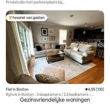
Privéstudio met parkeerplaats bij
MIT/Harvard/BU/Fenway
Favoriet van gasten
Topfavoriet van gasten
Flat in Boston
Gemiddelde beo
4,95 (130)
Rijhuis in Boston - 3 slaapkamers / 2,5 badkamers -
Gezinsvriendelijke woningen
Seaport BCEC