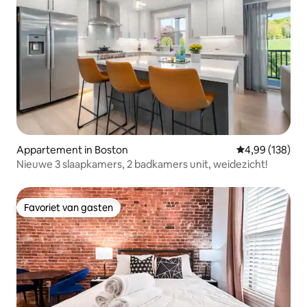
Appartement in Boston
Gemiddelde beo
4,99 (138)
Nieuwe 3 slaapkamers, 2 badkamers unit, weidezicht!
Favoriet van gasten
Favoriet van gasten