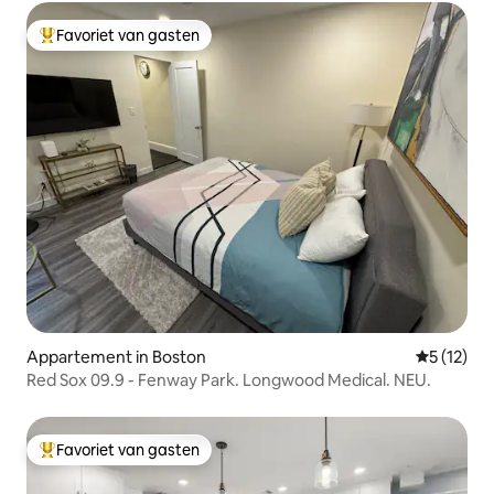
Favoriet van gasten
Topfavoriet van gasten
Appartement in Boston
Gemiddeld
5 (12)
Red Sox 09.9 - Fenway Park. Longwood Medical. NEU.
Favoriet van gasten
Topfavoriet van gasten