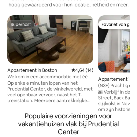
hoog gewaardeerd voor hun locatie, netheid en meer.
Superhost
Favoriet van gas
Superhost
Favoriet van gas
Appartement in Boston
Gemiddelde beoordeling van 4,
4,64 (14)
Welkom in een accommodatie met één
Appartement in B
slaapkamer en één badkamer naast een
Op enkele minuten lopen van het
(N3F) Prachtig uitz
commerciële zone
Prudential Center, de winkelwereld, met
Brownstone Newb
🌆 Verblijf in de 
veel openbaar vervoer, naast het T-
Street, Back Bay E
treinstation. Meerdere aantrekkelijke
stijlvolst in Newb
restaurants. Het is een goede plek om
om zijn historisc
de Historic District van Boston te
Populaire voorzieningen voor
bomen omzoomde 
verkennen. De kamer is voorzien van
levendige sfeer. 
vakantiehuizen vlak bij Prudential
beddengoed, handdoeken voor 2-3
maar uit om desig
personen, een eigen badkamer en een
Center
winkels, kunstgal
keuken. De sleutel wordt in een