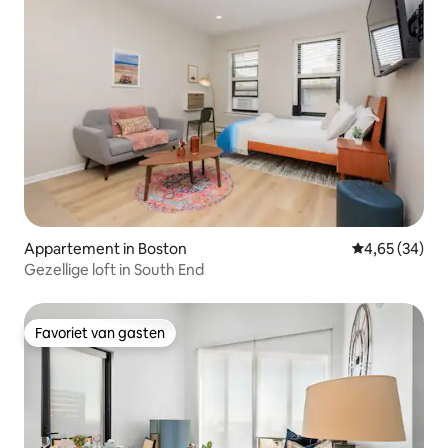
Appartement in Boston
Gemiddelde be
4,65 (34)
Gezellige loft in South End
Favoriet van gasten
Favoriet van gasten