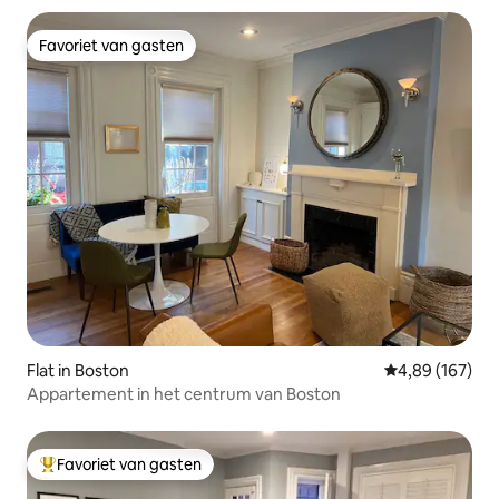
Favoriet van gasten
Favoriet van gasten
Flat in Boston
Gemiddelde beo
4,89 (167)
Appartement in het centrum van Boston
Favoriet van gasten
Topfavoriet van gasten