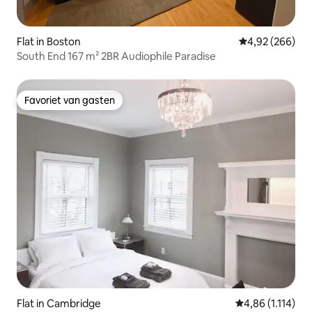
Flat in Boston
Gemiddelde beo
4,92 (266)
South End 167 m² 2BR Audiophile Paradise
Favoriet van gasten
Favoriet van gasten
Flat in Cambridge
Gemiddelde beoo
4,86 (1.114)