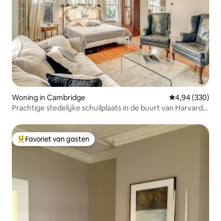
Woning in Cambridge
Gemiddelde beo
4,94 (330)
Prachtige stedelijke schuilplaats in de buurt van Harvard
Square
Favoriet van gasten
Topfavoriet van gasten