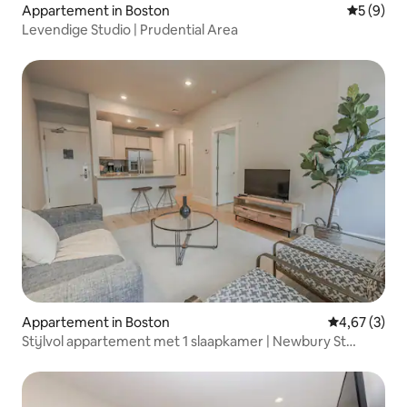
Appartement in Boston
Gemiddeld
5 (9)
Levendige Studio | Prudential Area
Appartement in Boston
Gemiddelde b
4,67 (3)
Stijlvol appartement met 1 slaapkamer | Newbury St
Boston