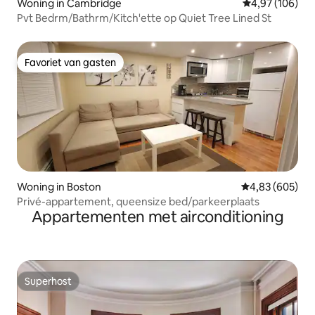
Woning in Cambridge
Gemiddelde beo
4,97 (106)
Pvt Bedrm/Bathrm/Kitch'ette op Quiet Tree Lined St
Favoriet van gasten
Favoriet van gasten
Woning in Boston
Gemiddelde beo
4,83 (605)
Privé-appartement, queensize bed/parkeerplaats
Appartementen met airconditioning
Superhost
Superhost