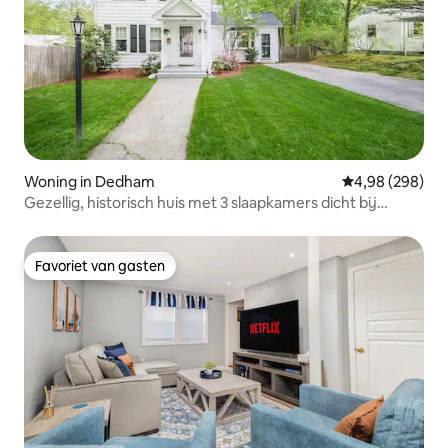
Woning in Dedham
Gemiddelde beo
4,98 (298)
Gezellig, historisch huis met 3 slaapkamers dicht bij
Boston!
Favoriet van gasten
Favoriet van gasten