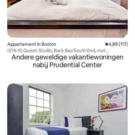
Appartement in Boston
Gemiddelde beo
4,89 (117)
(476-9) Queen Studio, Back Bay/South End, met
Andere geweldige vakantiewoningen
wasmachine en droger
nabij Prudential Center