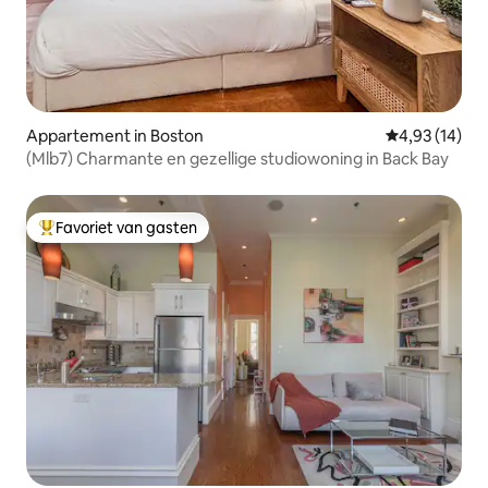
Appartement in Boston
Gemiddelde be
4,93 (14)
(Mlb7) Charmante en gezellige studiowoning in Back Bay
Favoriet van gasten
Topfavoriet van gasten