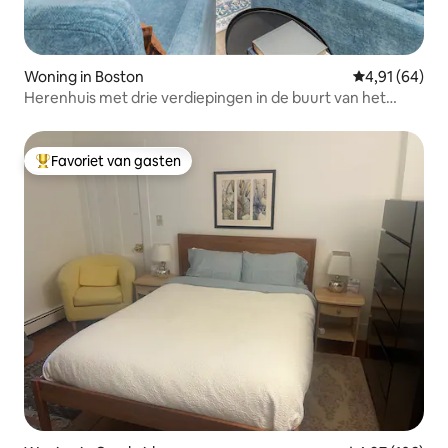
Woning in Boston
Gemiddelde be
4,91 (64)
Herenhuis met drie verdiepingen in de buurt van het
beste van South Boston!
Favoriet van gasten
Topfavoriet van gasten