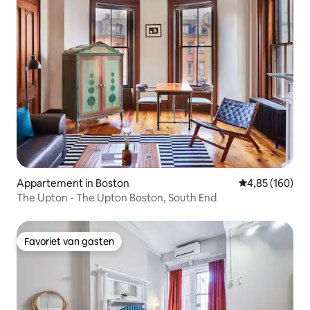
Appartement in Boston
Gemiddelde beo
4,85 (160)
The Upton - The Upton Boston, South End
Favoriet van gasten
Favoriet van gasten