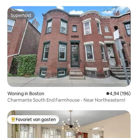
Superhost
Superhost
Woning in Boston
Gemiddelde beo
4,94 (196)
Charmante South End Farmhouse - Near Northeastern!
Favoriet van gasten
Topfavoriet van gasten