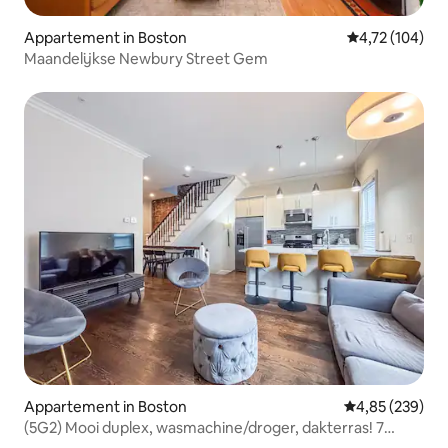
Appartement in Boston
Gemiddelde beo
4,72 (104)
Maandelijkse Newbury Street Gem
Appartement in Boston
Gemiddelde beo
4,85 (239)
(5G2) Mooi duplex, wasmachine/droger, dakterras! 7
slaapplaatsen!