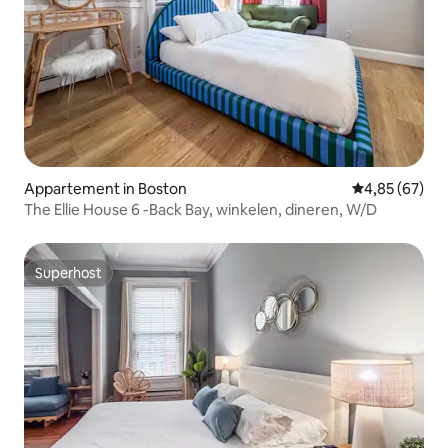
Appartement in Boston
Gemiddelde be
4,85 (67)
The Ellie House 6 -Back Bay, winkelen, dineren, W/D
Superhost
Superhost