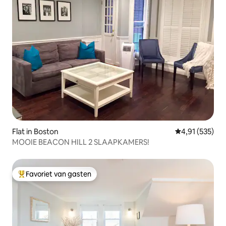
Flat in Boston
Gemiddelde beo
4,91 (535)
MOOIE BEACON HILL 2 SLAAPKAMERS!
Favoriet van gasten
Topfavoriet van gasten