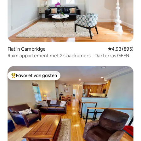
Flat in Cambridge
Gemiddelde beo
4,93 (895)
Ruim appartement met 2 slaapkamers - Dakterras GEEN
schoonmaakkosten
Favoriet van gasten
Topfavoriet van gasten