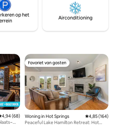
ad met
beschikt over alle gemakken van thuis.
,
Vergeet niet om Hot Springs National
met
Park te verkennen of probeer je geluk bij
arkeren op het
Airconditioning
Oaklawn Racing Casino Resort!
errein
Favoriet van gasten
Favoriet van gasten
Gemiddelde beoordeling van 4,94 op 5, 68 recensies
4,94 (68)
Woning in Hot Springs
Gemiddelde beoordeling
4,85 (164)
ecensies
laats~
Peaceful Lake Hamilton Retreat: Hot
Tub/ Boat dock