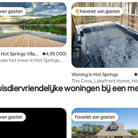
 van gasten
Favoriet van gasten
 van gasten
Topfavoriet van gasten
Hot Springs Villag
Gemiddelde beoordeling van 4,95 op 5, 100 r
4,95 (100)
 aan het meer in Hot Springs
g van 4,92 op 5, 52 recensies
Woning in Hot Springs
G
The Cove, Lakefront Home, Ho
isdiervriendelijke woningen bij een m
Kayaks, Pet
 van gasten
Favoriet van gasten
 van gasten
Favoriet van gasten