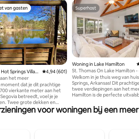
iet van gasten
Superhost
iet van gasten
Superhost
 van 4,88 op 5, 158 recensies
Woning in Lake Hamilton
G
St. Thomas On Lake Hamilton -
Hot Springs Villag
Gemiddelde beoordeling van 4,94 op 5, 601 r
4,94 (601)
voor 10 personen aan het meer
Welkom in je thuis weg van huis
e aan het meer
Springs, Arkansas! Dit prachtig
 moment dat je dit prachtige
twee verdiepingen aan het me
2700 vierkante meter aan het
Hamilton is de perfecte uitvals
Segovia betreedt, voel je je
jou en je gasten. Neem je boot
en. Twee grote dekken en
huur er een bij een lokale jacht
rzieningen voor woningen bij een meer 
p het meer vanuit bijna elke
de buurt en bind ons dok vast te
jgewerkt met granieten
bij ons verblijft. Met 3 slaapka
laden, tegel- en hardhouten
bedden in totaal, samen met 3
n antieke
badkamers, heb je voldoende 
ngsarmaturen, ligt deze woning
te ontspannen en tot rust te k
privémeeromgeving met azalea