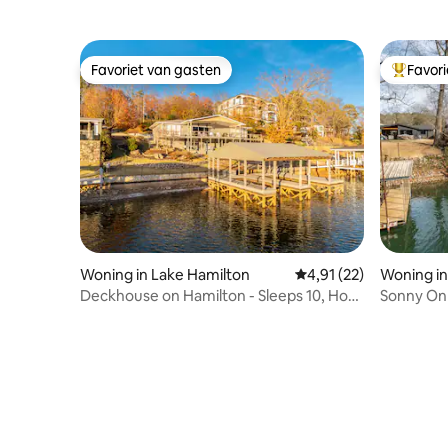
Favoriet van gasten
Favor
Favoriet van gasten
Topfavor
Woning in Lake Hamilton
Gemiddelde beoordelin
4,91 (22)
Woning in
Deckhouse on Hamilton - Sleeps 10, Hot
Sonny On
Tub, Dock!