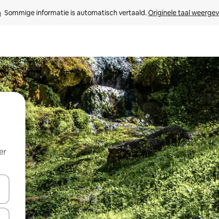
Sommige informatie is automatisch vertaald. 
Originele taal weerge
er
een keuze met je de pijltjestoetsen omhoog en omlaag, óf door te tikk