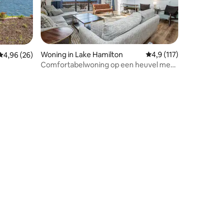
Woning in Lake Hamilton
Gemiddelde beoordeli
4,9 (117)
Gemiddelde beoordeling van 4,96 op 5, 26 recensies
4,96 (26)
Comfortabelwoning op een heuvel met
uitzicht op het meer en aanlegsteiger