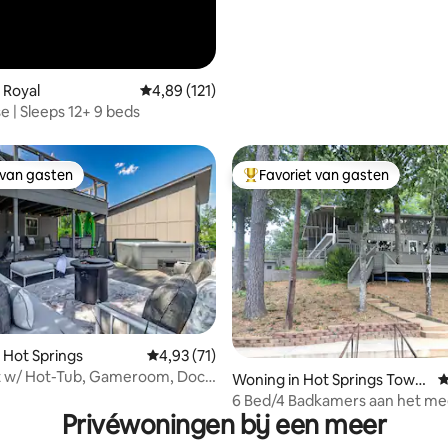
 Royal
Gemiddelde beoordeling van 4,89 op 5, 121 r
4,89 (121)
 | Sleeps 12+ 9 beds
 van gasten
Favoriet van gasten
 van gasten
Topfavoriet van gasten
 van 4,77 op 5, 140 recensies
 Hot Springs
Gemiddelde beoordeling van 4,93 op 5, 71 r
4,93 (71)
t w/ Hot-Tub, Gameroom, Dock
Woning in Hot Springs Town
G
ship
6 Bed/4 Badkamers aan het me
Privéwoningen bij een meer
20 personen plus een bubbelba