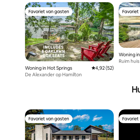
Favoriet van gasten
Favoriet
Favoriet van gasten
Favoriet
Woning in 
e
Ruim huis
Village
Woning in Hot Springs
Gemiddelde beoordelin
4,92 (52)
De Alexander op Hamilton
Hu
Favoriet van gasten
Favoriet
Favoriet van gasten
Favoriet