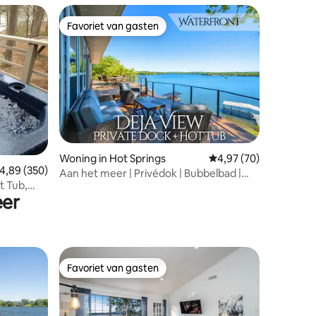
Favoriet van gasten
Favoriet van gasten
ecensies
Woning in Hot Springs
Gemiddelde beoordelin
4,97 (70)
emiddelde beoordeling van 4,89 op 5, 350 recensies
4,89 (350)
Aan het meer | Privédok | Bubbelbad |
t Tub,
Vuurplaats
eer
Favoriet van gasten
Favoriet van gasten