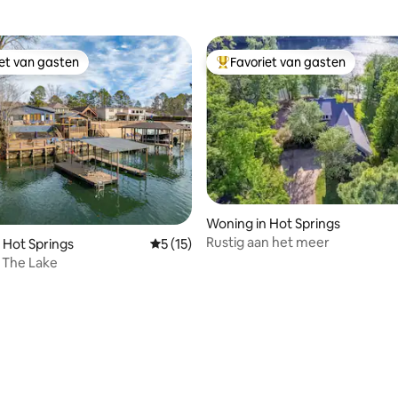
iet van gasten
Favoriet van gasten
iet van gasten
Topfavoriet van gasten
Woning in Hot Springs
Rustig aan het meer
g van 4,91 op 5, 22 recensies
 Hot Springs
Gemiddelde beoordeling van 5 op 5, 15 r
5 (15)
 The Lake