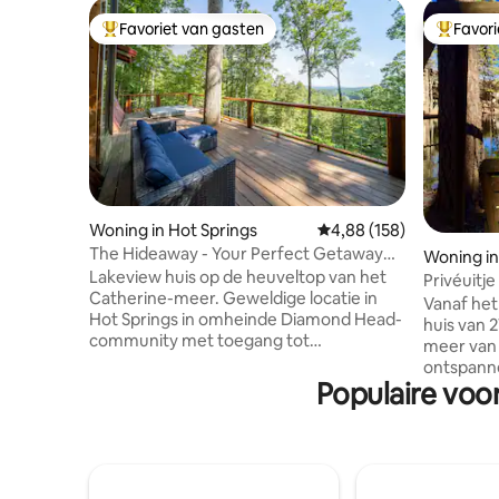
Favoriet van gasten
Favor
Topfavoriet van gasten
Topfavor
Woning in Hot Springs
Gemiddelde beoordeling
4,88 (158)
The Hideaway - Your Perfect Getaway
Woning in 
Vacation
Lakeview huis op de heuveltop van het
e
Privéuitj
Catherine-meer. Geweldige locatie in
Vanaf het
Hot Springs in omheinde Diamond Head-
huis van 
community met toegang tot
meer van 
voorzieningen zoals golfbaan, zwembad,
ontspann
tennis-/basketbalvelden en meer! Deli
Populaire voo
uitzicht o
winkel gelegen aan de voordeur voor
kamer. Bi
eten en benodigdheden. Afgelegen
aanrechtb
maar ruime kamers binnen met een
vloeren e
groot achterdek met een bubbelbad om
verlichti
te ontspannen en te genieten van het
aan een 