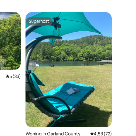
Superhost
Superhost
Gemiddelde beoordeling van 5 op 5, 33 recensies
5 (33)
ecensies
Woning in Garland County
Gemiddelde beoordelin
4,83 (72)