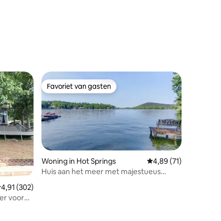
ecensies
Favoriet van gasten
Favoriet van gasten
Woning in Hot Springs
Gemiddelde beoordeli
4,89 (71)
Huis aan het meer met majestueus
ecensies
uitzicht, 3 slaapkamers, 2 badkamers
emiddelde beoordeling van 4,91 op 5, 302 recensies
4,91 (302)
er voor
d!