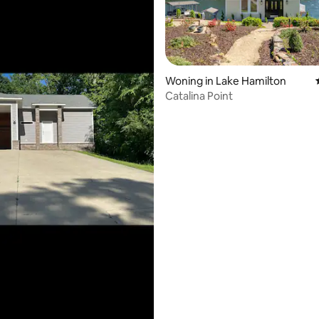
ling van 5 op 5, 12 recensies
Woning in Lake Hamilton
Catalina Point