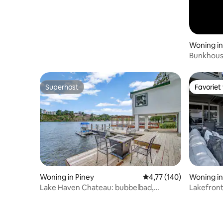
Woning in
Bunkhouse
Superhost
Favoriet
Superhost
Favoriet
Woning in Piney
Gemiddelde beoordeling
4,77 (140)
Woning in
Lake Haven Chateau: bubbelbad,
Lakefron
speelkamer en boot
& Kyacks