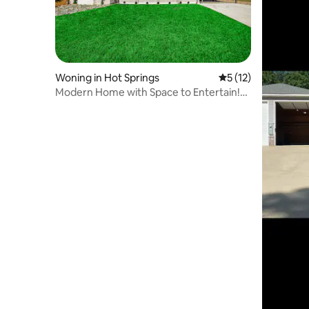
Woning in Hot Springs
Gemiddelde beoorde
5 (12)
Modern Home with Space to Entertain!
*Boat Ramp*