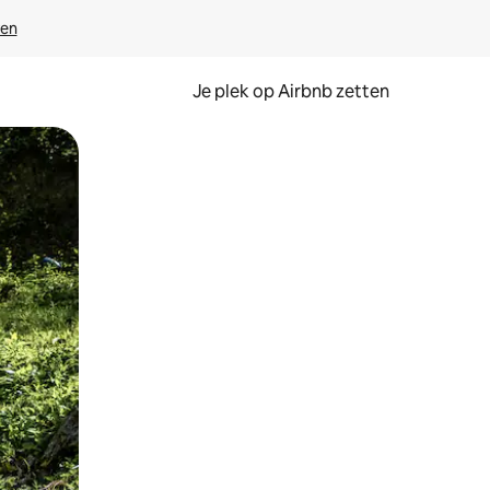
ven
Je plek op Airbnb zetten
en of swipen.