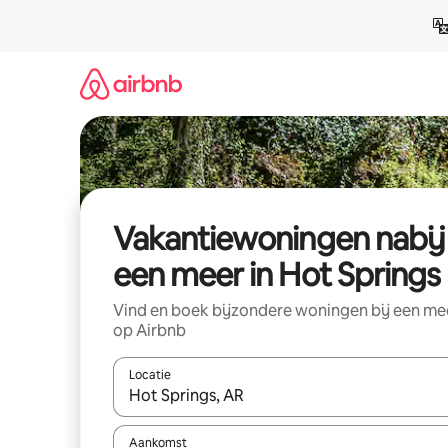
Ga
direct
naar
inhoud
Vakantiewoningen nabij
een meer in Hot Springs
Vind en boek bijzondere woningen bij een me
op Airbnb
Locatie
Wanneer er resultaten beschikbaar zijn, maak je 
Aankomst