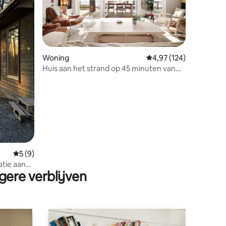
ecensies
Woning
Gemiddelde beoordeling
4,97 (124)
Huis aan het strand op 45 minuten van
Stockholm
Gemiddelde beoordeling van 5 op 5, 9 recensies
5 (9)
tie aan
gere verblijven