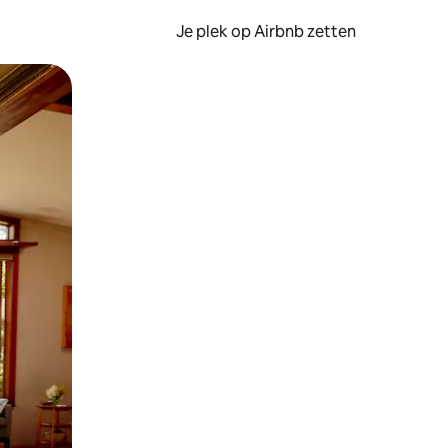
Je plek op Airbnb zetten
en of swipen.