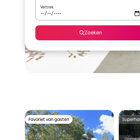
Vertrek
Zoeken
Favoriet van gasten
Superho
Favoriet van gasten
Superho