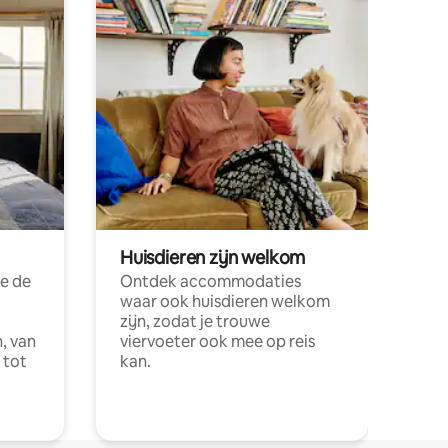
Huisdieren zijn welkom
e de
Ontdek accommodaties
waar ook huisdieren welkom
zijn, zodat je trouwe
, van
viervoeter ook mee op reis
 tot
kan.