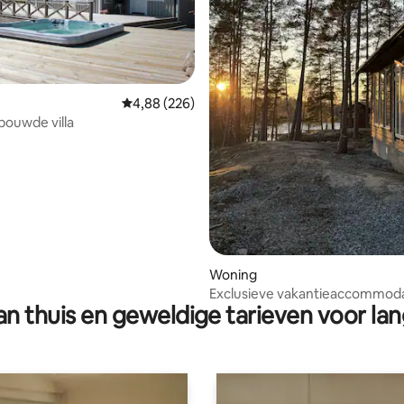
Gemiddelde beoordeling van 4,88 op 5, 226 r
4,88 (226)
ouwde villa
ng van 4,9 op 5, 42 recensies
Woning
Exclusieve vakantieaccommoda
n thuis en geweldige tarieven voor lan
het meer – het hele jaar door