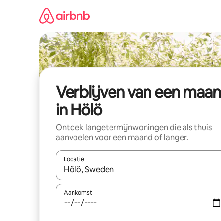
Ga
direct
naar
inhoud
Verblijven van een maa
in Hölö
Ontdek langetermijnwoningen die als thuis
aanvoelen voor een maand of langer.
Locatie
Wanneer er resultaten beschikbaar zijn, maak je 
Aankomst