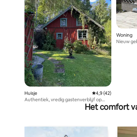
Woning
Nieuw geb
Huisje
Gemiddelde beoordeli
4,9 (42)
Authentiek, vredig gastenverblijf op
Het comfort va
Finnhopsgården