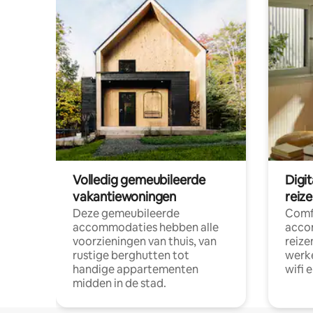
Volledig gemeubileerde
Digi
vakantiewoningen
reiz
Deze gemeubileerde
Comf
accommodaties hebben alle
acco
voorzieningen van thuis, van
reize
rustige berghutten tot
werke
handige appartementen
wifi 
midden in de stad.