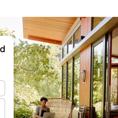
nd
een keuze met je de pijltjestoetsen omhoog en omlaag, óf door te tikk