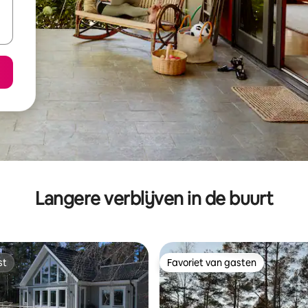
Langere verblijven in de buurt
st
Favoriet van gasten
st
Favoriet van gasten