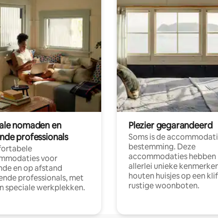
tale nomaden en
Plezier gegarandeerd
ende professionals
Soms is de accommodati
bestemming. Deze
ortabele
accommodaties hebben
mmodaties voor
allerlei unieke kenmerken
nde en op afstand
houten huisjes op een klif
nde professionals, met
rustige woonboten.
en speciale werkplekken.