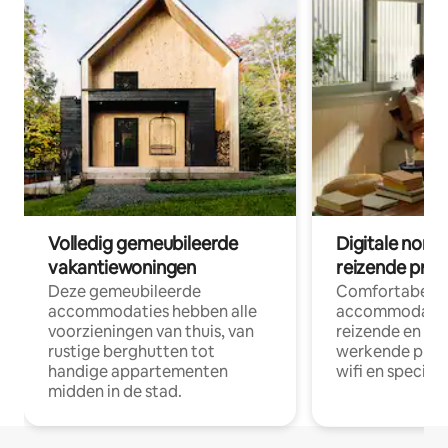
Volledig gemeubileerde
Digitale nom
vakantiewoningen
reizende prof
Deze gemeubileerde
Comfortabele
accommodaties hebben alle
accommodatie
voorzieningen van thuis, van
reizende en op
rustige berghutten tot
werkende profe
handige appartementen
wifi en special
midden in de stad.