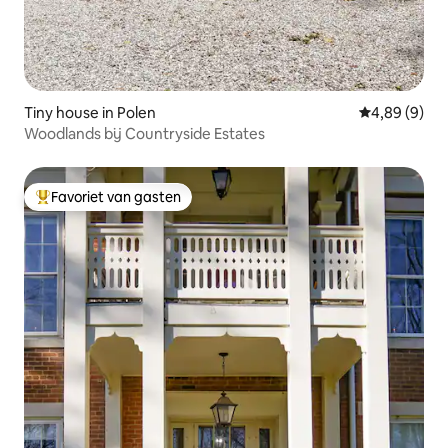
Tiny house in Polen
Gemiddelde b
4,89 (9)
Woodlands bij Countryside Estates
Favoriet van gasten
Topfavoriet van gasten