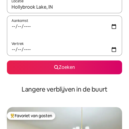
Locatie
Wanneer er resultaten beschikbaar zijn, maak je een keuze met 
Aankomst
Vertrek
Zoeken
Langere verblijven in de buurt
Favoriet van gasten
Topfavoriet van gasten