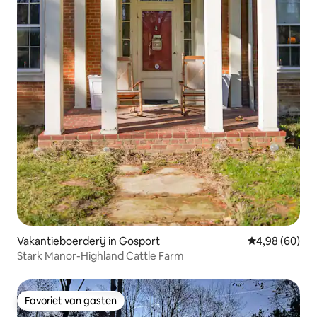
Vakantieboerderij in Gosport
Gemiddelde be
4,98 (60)
Stark Manor-Highland Cattle Farm
Favoriet van gasten
Favoriet van gasten