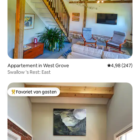
Appartement in West Grove
Gemiddelde beo
4,98 (247)
Swallow 's Rest: East
Favoriet van gasten
Topfavoriet van gasten