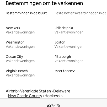
Bestemmingen om te verkennen
Bestemmingen in de buurt
Beste bezienswaardigheden in de
New York
Philadelphia
Vakantiewoningen
Vakantiewoningen
Washington
Boston
Vakantiewoningen
Vakantiewoningen
Ocean City
Pittsburgh
Vakantiewoningen
Vakantiewoningen
Virginia Beach
Meer tonen
Vakantiewoningen
Airbnb
Verenigde Staten
Delaware
New Castle County
Hockessin