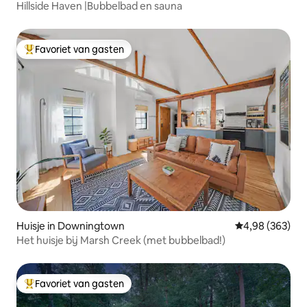
Hillside Haven |Bubbelbad en sauna
Favoriet van gasten
Topfavoriet van gasten
Huisje in Downingtown
Gemiddelde beo
4,98 (363)
Het huisje bij Marsh Creek (met bubbelbad!)
Favoriet van gasten
Topfavoriet van gasten