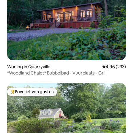
Woning in Quarryville
Gemiddelde beo
4,96 (233)
*Woodland Chalet* Bubbelbad - Vuurplaats - Grill
Favoriet van gasten
Topfavoriet van gasten