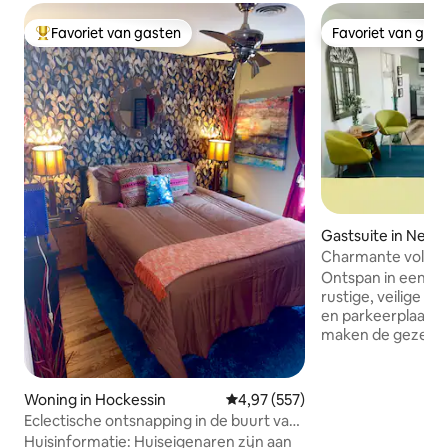
Favoriet van gasten
Favoriet van gas
Topfavoriet van gasten
Favoriet van gas
Gastsuite in Newa
Charmante volledi
privégastsuite Stu
Ontspan in een stij
rustige, veilige b
en parkeerplaats 
maken de gezellig
Geniet van de vol
werkruimte, snel 
50inch tv, comple
Woning in Hockessin
Gemiddelde beoordeling van 4,9
4,97 (557)
veel meer. Perfect
Eclectische ontsnapping in de buurt van
professional die o
Longwood Gardens en Mt. Cuba
Huisinformatie: Huiseigenaren zijn aan