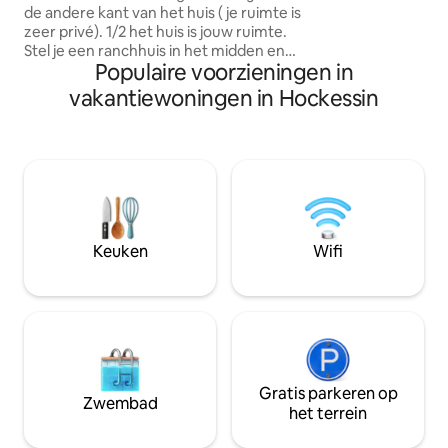
tussenuit. Maak e
de andere kant van het huis ( je ruimte is
White Clay Creek 
zeer privé). 1/2 het huis is jouw ruimte.
vriend. Slechts vi
Stel je een ranchhuis in het midden en
de restaurants, lo
Populaire voorzieningen in
1/2 is de Airbnb en de andere 1/2 is de
Main St. Slechts 1
kant van de eigenaar. Eigen ingang met
vakantiewoningen in Hockessin
Christiana Mall.
sleutelloos slot , 2 slaapkamers met
queensize bedden, eigen badkamer en
een woonkamer. Andere kenmerken
zijn: wifi , tv's , een kleine
koelkast/vriezer , magnetron,
koffiezetapparaat en een eigen
parkeerplaats van 1 hectare met
parkeergelegenheid (maximaal twee
Keuken
Wifi
auto's). Er is geen keuken .
Gratis parkeren op
Zwembad
het terrein