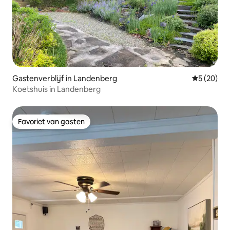
Gastenverblijf in Landenberg
Gemiddelde
5 (20)
Koetshuis in Landenberg
Favoriet van gasten
Favoriet van gasten