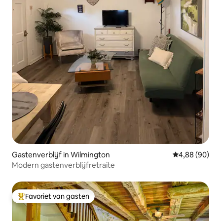
Gastenverblijf in Wilmington
Gemiddelde be
4,88 (90)
Modern gastenverblijfretraite
Favoriet van gasten
Topfavoriet van gasten