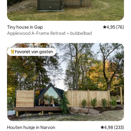
Tiny house in Gap
Gemiddelde be
4,95 (76)
Applewood A-Frame Retreat + bubbelbad
Favoriet van gasten
Topfavoriet van gasten
Houten huisje in Narvon
Gemiddelde beo
4,98 (233)