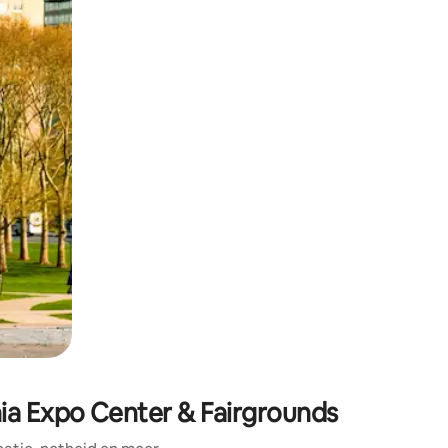
en of swipen.
hia Expo Center & Fairgrounds