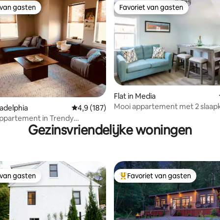
 van gasten
Favoriet van gasten
 van gasten
Favoriet van gasten
Flat in Media
Mooi appartement met 2 slaap
 van 4,92 op 5, 131 recensies
iladelphia
Gemiddelde beoordeling van 4,9 op 5, 187 r
4,9 (187)
gratis parkeergelegenheid
ppartement in Trendy
Gezinsvriendelijke woningen
hood
 van gasten
Favoriet van gasten
 van gasten
Topfavoriet van gasten