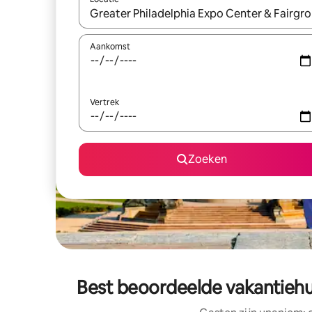
Wanneer er resultaten beschikbaar zijn, maak je 
Aankomst
Vertrek
Zoeken
Best beoordeelde vakantiehui