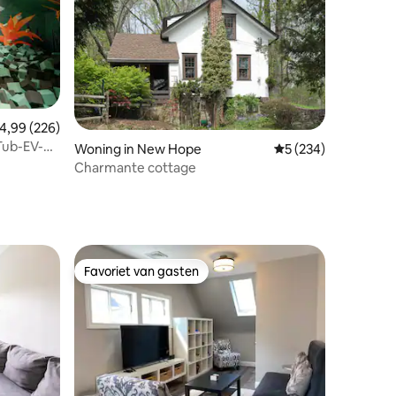
emiddelde beoordeling van 4,99 op 5, 226 recensies
4,99 (226)
Tub-EV-
ecensies
Woning in New Hope
Gemiddelde beoordel
5 (234)
Charmante cottage
Favoriet van gasten
Favoriet van gasten