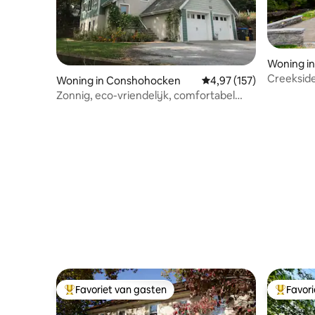
Woning in
Creeksid
Woning in Conshohocken
Gemiddelde beoordeling
4,97 (157)
Zonnig, eco-vriendelijk, comfortabel
huis
Favoriet van gasten
Favor
Topfavoriet van gasten
Topfavor