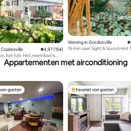
 van 4,93 op 5, 120 recensies
Woning in Gordonville
G
15 min naar Sight & Sound-Hot 
 Coatesville
Gemiddelde beoordeling van 4,97 op 5, 154 r
4,97 (154)
Plug-Firepit
ace, hot tub. Het zwembad is
Appartementen met airconditioning
r de zomer!
 van gasten
Favoriet van gasten
 van gasten
Topfavoriet van gasten