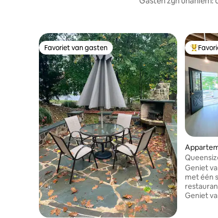
Gasten zijn unaniem:
Favoriet van gasten
Favor
Favoriet van gasten
Topfavor
Apparteme
Queensize
Geniet van
met één slaapka
restauran
Geniet van
zaken. Een perfect crashpad voor
toeristen