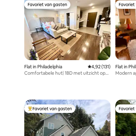
Favoriet van gasten
Favoriet
Favoriet van gasten
Favoriet
Flat in Philadelphia
Gemiddelde beoordeling
4,92 (131)
Flat in Ph
Comfortabele hut| 1BD met uitzicht op
Modern a
de stad in het centrum van de stad
Neighbor
Favoriet van gasten
Favoriet
Topfavoriet van gasten
Favoriet