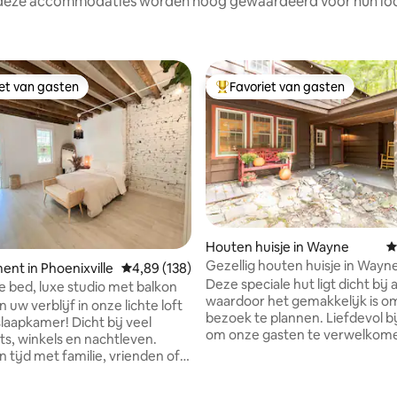
 deze accommodaties worden hoog gewaardeerd voor hun loca
iet van gasten
Favoriet van gasten
iet van gasten
Topfavoriet van gasten
Houten huisje in Wayne
G
Gezellig houten huisje in Wayn
nt in Phoenixville
Gemiddelde beoordeling van 4,89 op 5, 138 r
4,89 (138)
Deze speciale hut ligt dicht bij a
 bed, luxe studio met balkon
waardoor het gemakkelijk is om
 uw verblijf in onze lichte loft
bezoek te plannen. Liefdevol b
mer! Dicht bij veel
om onze gasten te verwelkom
ts, winkels en nachtleven.
ruime woning met 2 slaapkame
 tijd met familie, vrienden of
en 1/2 badkamer is gebouwd aa
van een oude rotsgroeve, waar
 in Philadelphia en omliggende