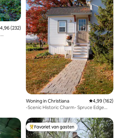
ecensies
emiddelde beoordeling van 4,96 op 5, 232 recensies
4,96 (232)
Woning in Christiana
Gemiddelde beoordeling
4,99 (162)
-Scenic Historic Charm- Spruce Edge
Guesthouse
Favoriet van gasten
Topfavoriet van gasten