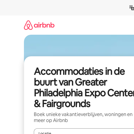
Ga
direct
naar
inhoud
Accommodaties in de
buurt van Greater
Philadelphia Expo Cente
& Fairgrounds
Boek unieke vakantieverblijven, woningen en
meer op Airbnb
Locatie