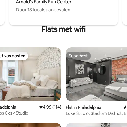
Arnold's Family Fun Center
Door 13 locals aanbevolen
Flats met wifi
iet van gasten
Superhost
iet van gasten
Superhost
 van 4,94 op 5, 108 recensies
iladelphia
Gemiddelde beoordeling van 4,99 op 5, 114 r
4,99 (114)
Flat in Philadelphia
G
bs Cozy Studio
Luxe Studio, Stadium District, 
Street Line