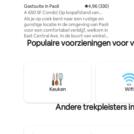
steden. Je hebt je eigen ingang, maar
Gastsuite in Paoli
Gemiddelde beoordeling
4,96 (330)
omdat an
A 650 SF Condo| Op loopafstand van
hun vakan
Amtrak station
Als je op zoek bent naar een rustige en
advertent
gunstige locatie in de omgeving van Paoli
moment h
voor een comfortabel verblijf, welkom in
toegestaan! Maar dan is het n
East Central Ave. In de buurt van winkels,
om het fe
Populaire voorzieningen voor v
restaurants, wandelpaden en het
hebt alles
treinstation Paoli. Deze suite is een
deur!
kelder, maar heeft een eigen ingang,
complete badkamer en een patio. De
keuken heeft witte kasten met
apparatuur, waaronder een fornuis, een
oven, een koffiezetapparaat, een
broodrooster, een waterkoker en een
koelkast. Ideaal voor een gezin van 5, 1
Keuken
Wifi
slaapkamer met een queensize bed voor
2 en 2 slaapbanken voor 3 personen.
Andere trekpleisters i