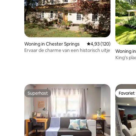
Woning in Chester Springs
Gemiddelde beoordeling
4,93 (120)
Ervaar de charme van een historisch uitje
Woning in
King's pl
open voo
Superhost
Favoriet
Superhost
Favoriet