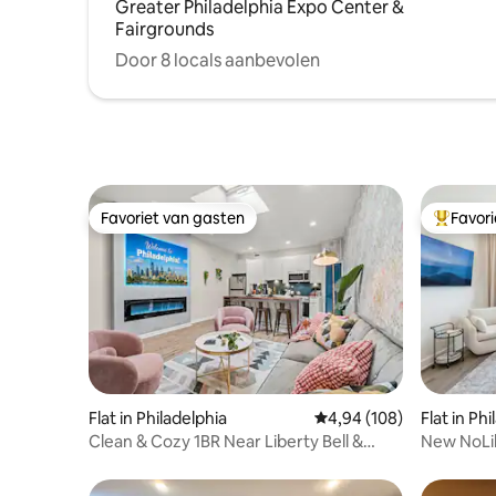
Greater Philadelphia Expo Center &
Fairgrounds
Door 8 locals aanbevolen
Favoriet van gasten
Favor
Favoriet van gasten
Topfavor
Flat in Philadelphia
Gemiddelde beoordeling
4,94 (108)
Flat in Ph
Clean & Cozy 1BR Near Liberty Bell &
New NoLi
Riverfront