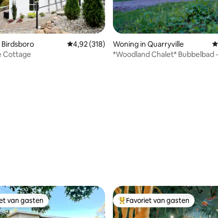
 Birdsboro
Gemiddelde beoordeling van 4,92 op 5, 318 r
4,92 (318)
Woning in Quarryville
G
e Cottage
*Woodland Chalet* Bubbelbad -
 van 4,97 op 5, 157 recensies
Vuurplaats - Grill
iet van gasten
Favoriet van gasten
iet van gasten
Topfavoriet van gasten