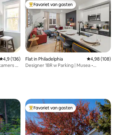
Favoriet van gasten
Topfavoriet van gasten
Gemiddelde beoordeling van 4,9 op 5, 136 recensies
4,9 (136)
Flat in Philadelphia
Gemiddelde beoordeling
4,98 (108)
kamers en
Designer 1BR w Parking | Musea •
ecensies
Centrum van de stad
Favoriet van gasten
Topfavoriet van gasten