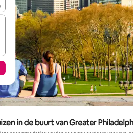
een keuze met je de pijltjestoetsen omhoog en omlaag, óf door te tikk
zen in de buurt van Greater Philadelp