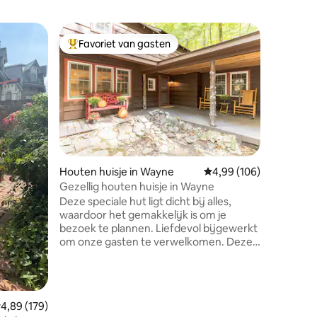
Woning in
Favoriet van gasten
Favorie
Topfavoriet van gasten
Favorie
Verborgen
slaapkame
Genesteld
met een 
, laat je 
Ook goed inger
slaapkame
huis . Ge
metrosta
verderop
ecensies
Houten huisje in Wayne
Gemiddelde beoordeling
4,99 (106)
UPenn,30
Gezellig houten huisje in Wayne
enz. Er z
Deze speciale hut ligt dicht bij alles,
de buurt 
waardoor het gemakkelijk is om je
,snelle w
bezoek te plannen. Liefdevol bijgewerkt
videobewaking ! Ideaal
om onze gasten te verwelkomen. Deze
en famil
ruime woning met 2 slaapkamers en een
ander
en 1/2 badkamer is gebouwd aan de voet
van een oude rotsgroeve, waardoor je
verblijf een zeer unieke ervaring is voor
emiddelde beoordeling van 4,89 op 5, 179 recensies
4,89 (179)
het gebied. Twee minuten naar Eastern