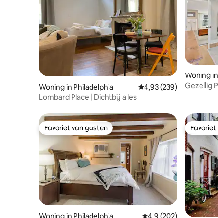
Woning in
Gezellig 
Woning in Philadelphia
Gemiddelde beoordeling
4,93 (239)
Lombard Place | Dichtbij alles
Favoriet van gasten
Favoriet
Favoriet van gasten
Favoriet
Woning in Philadelphia
Gemiddelde beoordelin
4,9 (202)