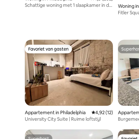
Schattige woning met 1 slaapkamer in de
Woning in
buurt van het Art Museum.
Fitler Sq
Favoriet van gasten
Superho
Favoriet van gasten
Superho
Appartement in Philadelphia
Gemiddelde beoordelin
4,92 (12)
Apparteme
a
University City Suite | Ruime loftstijl
Burgemee
geïnspire
Superhost
Favoriet