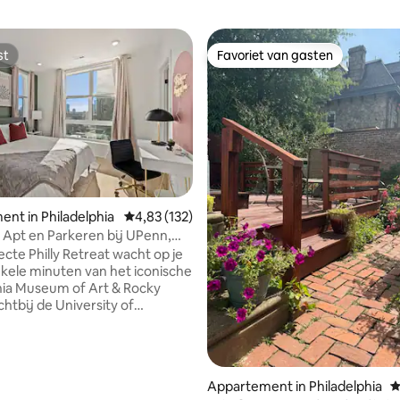
st
Favoriet van gasten
st
Favoriet van gasten
ing van 5 op 5, 114 recensies
nt in Philadelphia
Gemiddelde beoordeling van 4,83 op 5, 132 r
4,83 (132)
 Apt en Parkeren bij UPenn,
 Dierentuin
ecte Philly Retreat wacht op je
hia Museum of Art & Rocky
chtbij de University of
nia en bruisende
kken - Slechts enkele minuten
ount Park - Moderne, nieuw
ruimte met stijlvolle
Appartement in Philadelphia
G
en gezellige sfeer met een