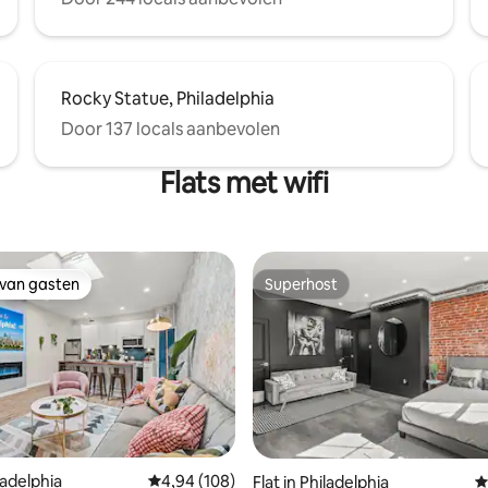
Rocky Statue, Philadelphia
Door 137 locals aanbevolen
Flats met wifi
 van gasten
Superhost
 van gasten
Superhost
g van 4,83 op 5, 41 recensies
iladelphia
Gemiddelde beoordeling van 4,94 op 5, 108 r
4,94 (108)
Flat in Philadelphia
G