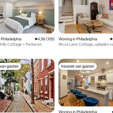
 Philadelphia
Gemiddelde beoordeling van 4,96 op 5, 105 r
4,96 (105)
Woning in Philadelphia
G
Philly Cottage + Parkeren
Shurs Lane Cottage, opladen v
 van 4,93 op 5, 239 recensies
elektrische auto's, gratis parke
 van gasten
Favoriet van gasten
 van gasten
Favoriet van gasten
g van 4,9 op 5, 202 recensies
Woning in Philadelphia