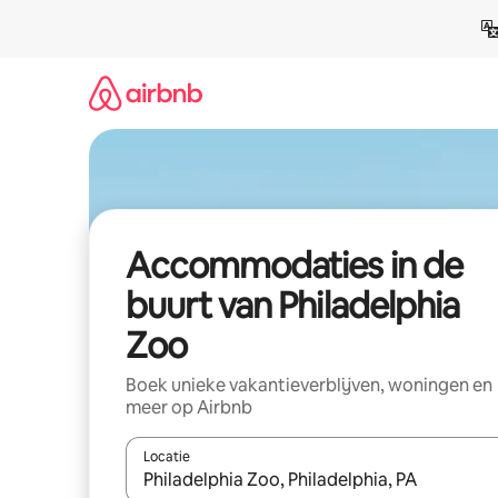
Ga
direct
naar
inhoud
Accommodaties in de
buurt van Philadelphia
Zoo
Boek unieke vakantieverblijven, woningen en
meer op Airbnb
Locatie
Wanneer er resultaten beschikbaar zijn, maak je 