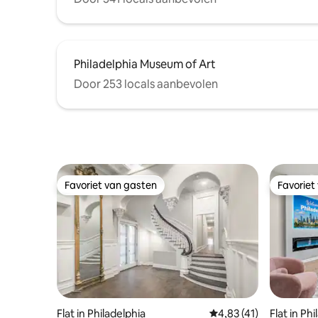
Philadelphia Museum of Art
Door 253 locals aanbevolen
Favoriet van gasten
Favoriet
Favoriet van gasten
Favoriet
Flat in Philadelphia
Gemiddelde beoordelin
4,83 (41)
Flat in Ph