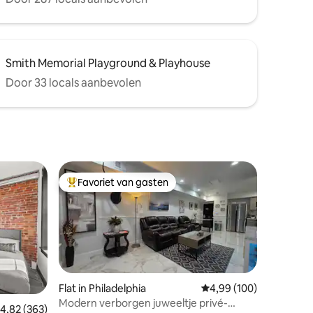
Smith Memorial Playground & Playhouse
Door 33 locals aanbevolen
Favoriet van gasten
Topfavoriet van gasten
Flat in Philadelphia
Gemiddelde beoordeling
4,99 (100)
Modern verborgen juweeltje privé-
ecensies
emiddelde beoordeling van 4,82 op 5, 363 recensies
4,82 (363)