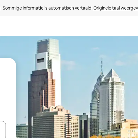
Sommige informatie is automatisch vertaald. 
Originele taal weerge
een keuze met je de pijltjestoetsen omhoog en omlaag, óf door te tikk