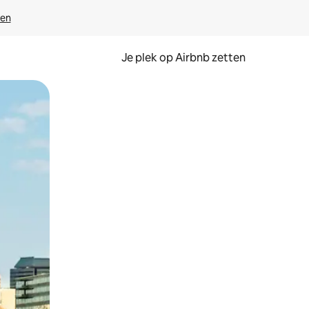
ven
Je plek op Airbnb zetten
en of swipen.