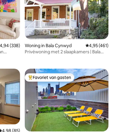
ecensies
emiddelde beoordeling van 4,94 op 5, 338 recensies
4,94 (338)
Woning in Bala Cynwyd
Gemiddelde beoordelin
4,95 (461)
an
Privéwoning met 2 slaapkamers | Bala
ren
Cynwyd, PA | Parkeergelegenheid
Favoriet van gasten
Topfavoriet van gasten
Gemiddelde beoordeling van 4,98 op 5, 85 recensies
4,98 (85)