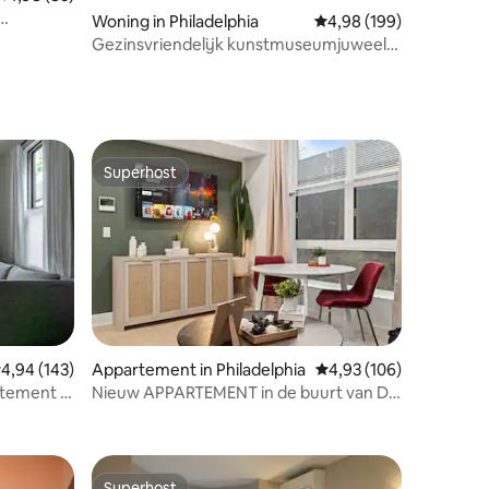
ecensies
Woning in Philadelphia
Gemiddelde beoordeling
4,98 (199)
 in de
Gezinsvriendelijk kunstmuseumjuweel
met privédakterras
Superhost
Superhost
emiddelde beoordeling van 4,94 op 5, 143 recensies
4,94 (143)
Appartement in Philadelphia
Gemiddelde beoordeling
4,93 (106)
tement in
Nieuw APPARTEMENT in de buurt van DT
ecensies
Philly W/Queen, slaapbank en
wasserette
Superhost