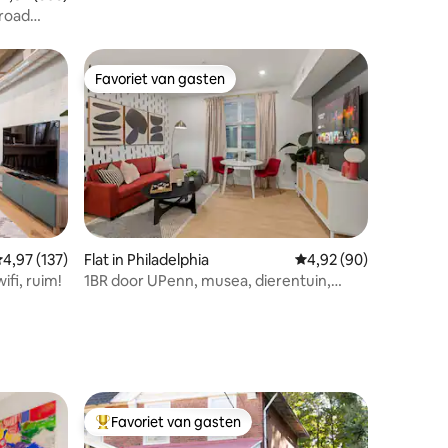
appartement
Broad
Favoriet van gasten
Favoriet van gasten
emiddelde beoordeling van 4,97 op 5, 137 recensies
4,97 (137)
Flat in Philadelphia
Gemiddelde beoordelin
4,92 (90)
ifi, ruim!
1BR door UPenn, musea, dierentuin,
ecensies
CHOP, Drexel, Rocky
Favoriet van gasten
Topfavoriet van gasten