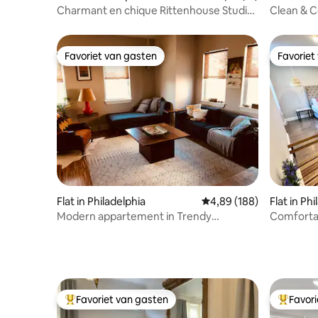
Charmant en chique Rittenhouse Studio
Clean & C
Apt + wasserette
Riverfron
Favoriet van gasten
Favoriet
Favoriet van gasten
Favoriet
Flat in Philadelphia
Gemiddelde beoordeling
4,89 (188)
Flat in Ph
Modern appartement in Trendy
Comfortab
Neighborhood
de stad i
Favoriet van gasten
Favor
Topfavoriet van gasten
Topfavor