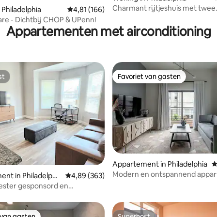
Charmant rijtjeshuis met twee
 Philadelphia
Gemiddelde beoordeling van 4,81 op 5, 166 r
4,81 (166)
slaapkamers en stedelijke oase
uare - Dichtbij CHOP & UPenn!
buitenlucht
Appartementen met airconditioning
st
Favoriet van gasten
st
Favoriet van gasten
Appartement in Philadelphia
G
Modern en ontspannend appar
g van 4,92 op 5, 12 recensies
nt in Philadelphi
Gemiddelde beoordeling van 4,89 op 5, 363 r
4,89 (363)
het centrum
ster gesponsord en
erd blok Fresh & Clean 1
 van gasten
Superhost