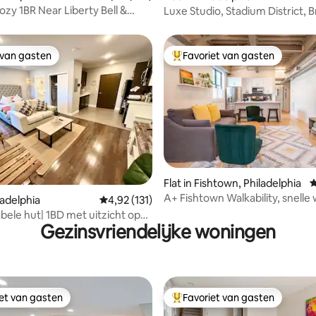
ozy 1BR Near Liberty Bell &
Luxe Studio, Stadium District, 
t
Street Line
 van gasten
Favoriet van gasten
 van gasten
Topfavoriet van gasten
Flat in Fishtown, Philadelphia
G
A+ Fishtown Walkability, snelle w
 van 4,89 op 5, 188 recensies
iladelphia
Gemiddelde beoordeling van 4,92 op 5, 131 r
4,92 (131)
ele hut| 1BD met uitzicht op
Gezinsvriendelijke woningen
n het centrum van de stad
iet van gasten
Favoriet van gasten
iet van gasten
Topfavoriet van gasten