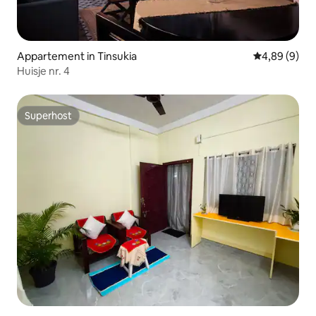
Appartement in Tinsukia
Gemiddelde b
4,89 (9)
Huisje nr. 4
Superhost
Superhost