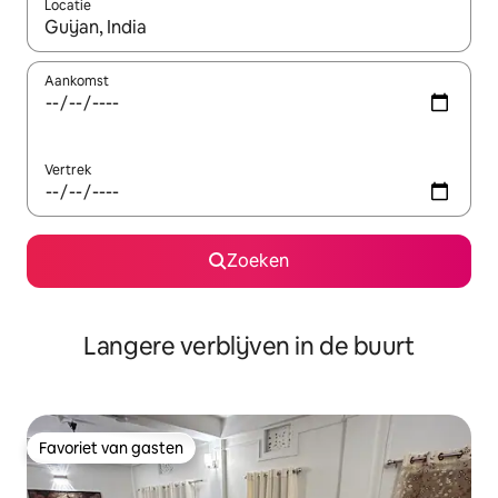
Locatie
Wanneer er resultaten beschikbaar zijn, maak je een keuze met 
Aankomst
Vertrek
Zoeken
Langere verblijven in de buurt
Favoriet van gasten
Favoriet van gasten