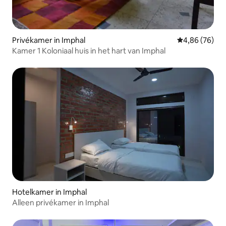
Privékamer in Imphal
Gemiddelde be
4,86 (76)
Kamer 1 Koloniaal huis in het hart van Imphal
Hotelkamer in Imphal
Alleen privékamer in Imphal