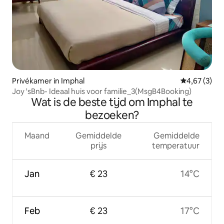
Privékamer in Imphal
Gemiddelde b
4,67 (3)
Joy 'sBnb- Ideaal huis voor familie_3(MsgB4Booking)
Wat is de beste tijd om Imphal te
bezoeken?
Maand
Gemiddelde
Gemiddelde
prijs
temperatuur
Jan
€ 23
14°C
Feb
€ 23
17°C