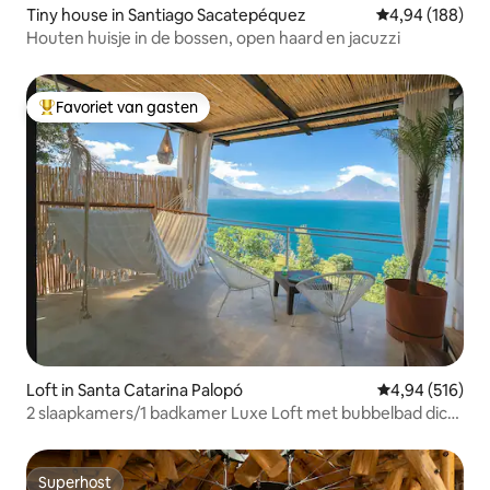
Tiny house in Santiago Sacatepéquez
Gemiddelde beo
4,94 (188)
Houten huisje in de bossen, open haard en jacuzzi
Favoriet van gasten
Topfavoriet van gasten
Loft in Santa Catarina Palopó
Gemiddelde beo
4,94 (516)
2 slaapkamers/1 badkamer Luxe Loft met bubbelbad dicht
bij Pana
Superhost