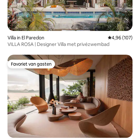
Villa in El Paredon
Gemiddelde beo
4,96 (107)
VILLA ROSA | Designer Villa met privézwembad
Favoriet van gasten
Favoriet van gasten