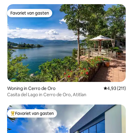
Favoriet van gasten
Favoriet van gasten
Woning in Cerro de Oro
Gemiddelde be
4,93 (211)
Casita del Lago in Cerro de Oro, Atitlan
Favoriet van gasten
Topfavoriet van gasten