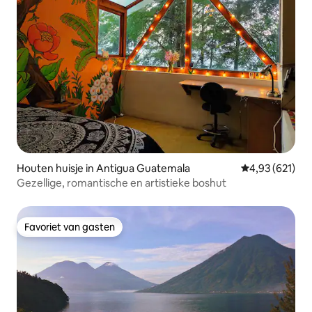
Houten huisje in Antigua Guatemala
Gemiddelde beo
4,93 (621)
Gezellige, romantische en artistieke boshut
Favoriet van gasten
Favoriet van gasten