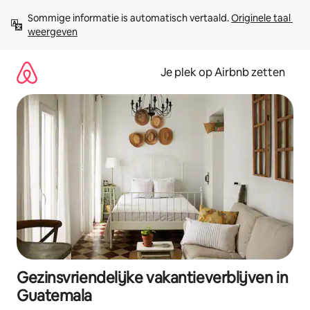
Ga
Sommige informatie is automatisch vertaald. 
Originele taal 
direct
weergeven
naar
inhoud
Je plek op Airbnb zetten
Gezinsvriendelijke vakantieverblijven in
Guatemala