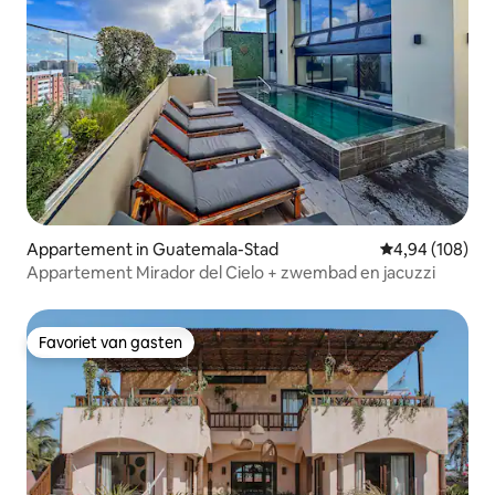
Appartement in Guatemala-Stad
Gemiddelde beo
4,94 (108)
Appartement Mirador del Cielo + zwembad en jacuzzi
Favoriet van gasten
Favoriet van gasten