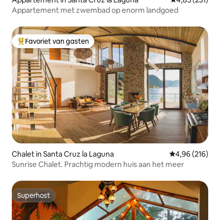
Appartement met zwembad op enorm landgoed
Favoriet van gasten
Topfavoriet van gasten
Chalet in Santa Cruz la Laguna
Gemiddelde beo
4,96 (216)
Sunrise Chalet. Prachtig modern huis aan het meer
Superhost
Superhost