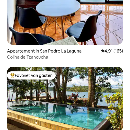
Appartement in San Pedro La Laguna
Gemiddelde beo
4,91 (165)
Colina de Tzancucha
Favoriet van gasten
Topfavoriet van gasten