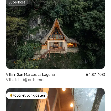
Superhost
Superhost
Villa in San Marcos La Laguna
Gemiddelde beo
4,87 (108)
Villa dicht bij de hemel
Favoriet van gasten
Topfavoriet van gasten