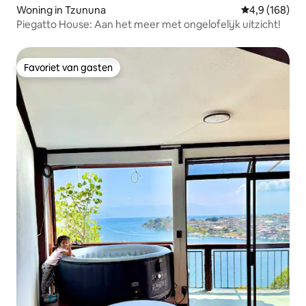
Woning in Tzununa
Gemiddelde be
4,9 (168)
Piegatto House: Aan het meer met ongelofelijk uitzicht!
Favoriet van gasten
Favoriet van gasten