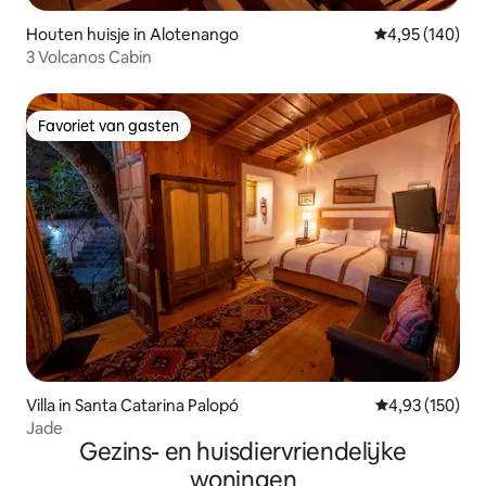
Houten huisje in Alotenango
Gemiddelde beo
4,95 (140)
3 Volcanos Cabin
Favoriet van gasten
Favoriet van gasten
Villa in Santa Catarina Palopó
Gemiddelde beo
4,93 (150)
Jade
Gezins- en huisdiervriendelijke
woningen