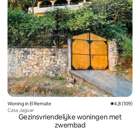
Woning in El Remate
Gemiddelde be
4,8 (109)
Casa Jaguar
Gezinsvriendelijke woningen met
zwembad