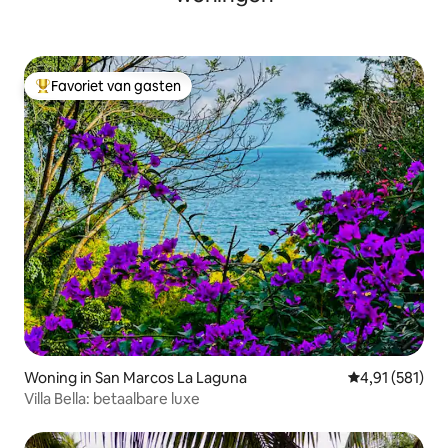
Favoriet van gasten
Topfavoriet van gasten
Woning in San Marcos La Laguna
Gemiddelde beo
4,91 (581)
Villa Bella: betaalbare luxe