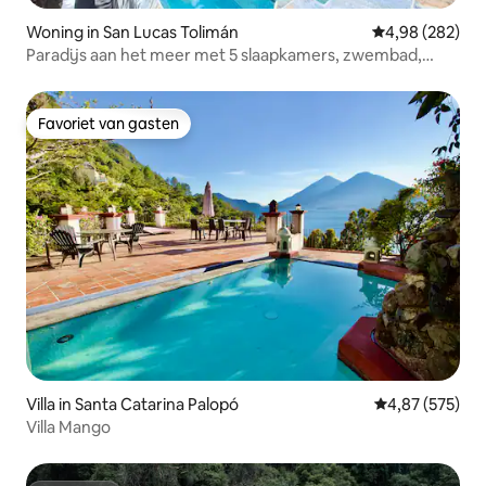
Woning in San Lucas Tolimán
Gemiddelde beo
4,98 (282)
Paradijs aan het meer met 5 slaapkamers, zwembad,
jacuzzi en sauna
Favoriet van gasten
Favoriet van gasten
Villa in Santa Catarina Palopó
Gemiddelde beo
4,87 (575)
Villa Mango