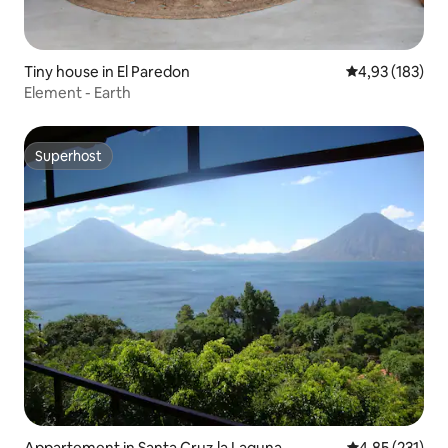
Tiny house in El Paredon
Gemiddelde beo
4,93 (183)
Element - Earth
Superhost
Superhost
Appartement in Santa Cruz la Laguna
Gemiddelde beo
4,85 (231)