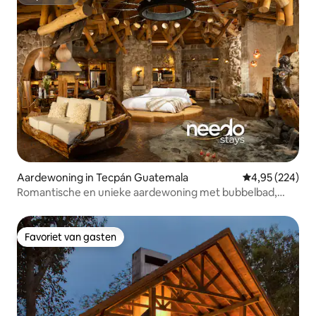
Superhost
Aardewoning in Tecpán Guatemala
Gemiddelde beo
4,95 (224)
Romantische en unieke aardewoning met bubbelbad,
sauna
Favoriet van gasten
Favoriet van gasten