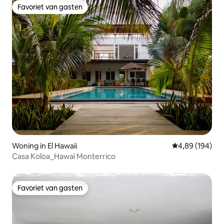
Favoriet van gasten
Favoriet van gasten
Woning in El Hawaii
Gemiddelde beo
4,89 (194)
Casa Koloa_Hawaï Monterrico
Favoriet van gasten
Favoriet van gasten