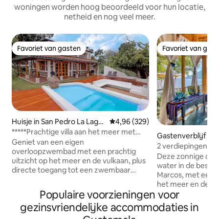
woningen worden hoog beoordeeld voor hun locatie,
netheid en nog veel meer.
Favoriet van gasten
Favoriet van gas
Favoriet van gasten
Favoriet van gas
Huisje in San Pedro La Lagu
Gemiddelde beoordeling van 4,9
4,96 (329)
na
*****Prachtige villa aan het meer met
Gastenverblijf in
een gezellig strand
Geniet van een eigen
s La Laguna
2 verdiepingen tel
overloopzwembad met een prachtig
meer, strand, 
Deze zonnige casi
uitzicht op het meer en de vulkaan, plus
water in de beste
directe toegang tot een zwembaar
Marcos, met een sp
strand voor het huis. In tegenstelling tot
het meer en de vu
afgelegen verhuur, ligt La Casa Bonita
Populaire voorzieningen voor
een romantisch ba
del Lago in San Pedro La Laguna - de
en een aparte woo
gezinsvriendelijke accommodaties in
meest gastvrije stad van het meer - met
nog meer: geniet 
winkels, cafés, restaurants en alle