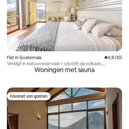
Flat in Guatemala
Gemiddelde b
4,9 (10)
Verblijf in natuurreservaat + uitzicht op vulkaan,
Woningen met sauna
bubbelbad, sauna
Favoriet van gasten
Favoriet van gasten