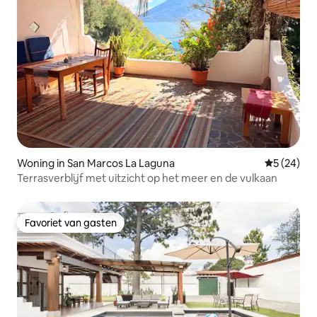
Woning in San Marcos La Laguna
Gemiddelde
5 (24)
Terrasverblijf met uitzicht op het meer en de vulkaan
Favoriet van gasten
Favoriet van gasten