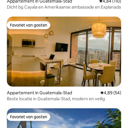
Appartement in Guatemala-Stad
Gemiddelde beo
4,84 (110)
Dicht bij Cayala en Amerikaanse ambassade en Explanada
Favoriet van gasten
Favoriet van gasten
Appartement in Guatemala-Stad
Gemiddelde be
4,89 (54)
Beste locatie in Guatemala-Stad, modern en veilig
Favoriet van gasten
Favoriet van gasten