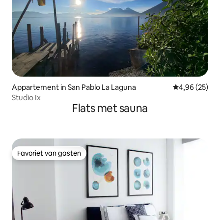
Appartement in San Pablo La Laguna
Gemiddelde be
4,96 (25)
Studio Ix
Flats met sauna
Favoriet van gasten
Favoriet van gasten