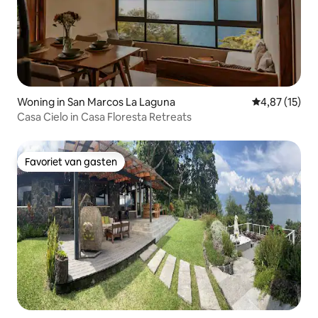
Woning in San Marcos La Laguna
Gemiddelde be
4,87 (15)
Casa Cielo in Casa Floresta Retreats
Favoriet van gasten
Favoriet van gasten