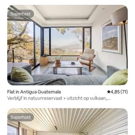
zwembad+
Superhost
Superhost
Flat in Antigua Guatemala
Gemiddelde be
4,85 (71)
Verblijf in natuurreservaat + uitzicht op vulkaan,
bubbelbad, sauna
Superhost
Superhost