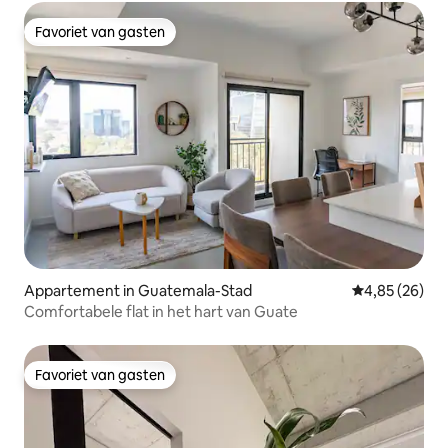
Favoriet van gasten
Favoriet van gasten
Appartement in Guatemala-Stad
Gemiddelde be
4,85 (26)
Comfortabele flat in het hart van Guate
Favoriet van gasten
Favoriet van gasten