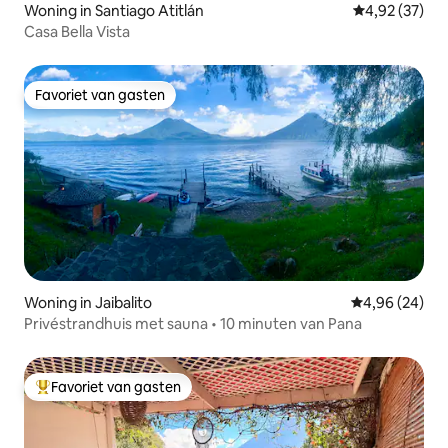
Woning in Santiago Atitlán
Gemiddelde be
4,92 (37)
Casa Bella Vista
Favoriet van gasten
Favoriet van gasten
Woning in Jaibalito
Gemiddelde be
4,96 (24)
Privéstrandhuis met sauna • 10 minuten van Pana
Favoriet van gasten
Topfavoriet van gasten