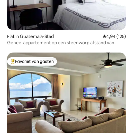
Flat in Guatemala-Stad
Gemiddelde beo
4,94 (125)
Geheel appartement op een steenworp afstand van
Cayalá
Favoriet van gasten
Topfavoriet van gasten