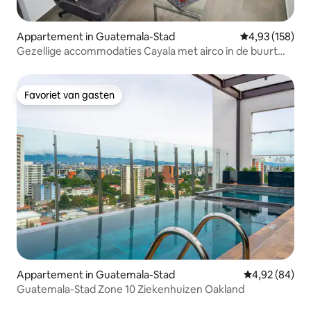
Appartement in Guatemala-Stad
Gemiddelde beo
4,93 (158)
Gezellige accommodaties Cayala met airco in de buurt
van de Amerikaanse ambassade (2)
Favoriet van gasten
Favoriet van gasten
Appartement in Guatemala-Stad
Gemiddelde be
4,92 (84)
Guatemala-Stad Zone 10 Ziekenhuizen Oakland