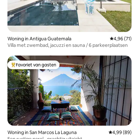
Woning in Antigua Guatemala
Gemiddelde be
4,96 (71)
Villa met zwembad, jacuzzi en sauna / 6 parkeerplaatsen
Favoriet van gasten
Topfavoriet van gasten
Woning in San Marcos La Laguna
Gemiddelde be
4,99 (89)
Een rustige parel - prachtig uitzicht