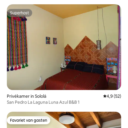
Superhost
Superhost
Privékamer in Sololá
Gemiddelde b
4,9 (52)
San Pedro La Laguna Luna Azul B&B 1
Favoriet van gasten
Favoriet van gasten