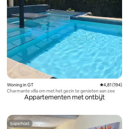
Woning in GT
Gemiddelde beo
4,81 (194)
Charmante villa om met het gezin te genieten aan zee
Appartementen met ontbijt
Superhost
Superhost