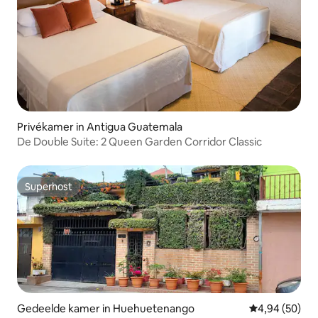
Privékamer in Antigua Guatemala
De Double Suite: 2 Queen Garden Corridor Classic
Superhost
Superhost
Gedeelde kamer in Huehuetenango
Gemiddelde be
4,94 (50)