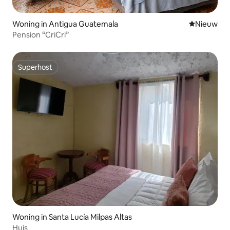
Woning in Antigua Guatemala
Nieuwe ac
Nieuw
Pension “CriCri”
Superhost
Superhost
Woning in Santa Lucía Milpas Altas
Huis