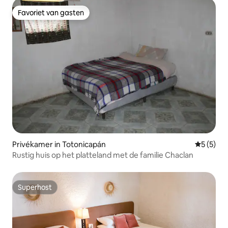
Favoriet van gasten
Favoriet van gasten
Privékamer in Totonicapán
Gemiddeld
5 (5)
Rustig huis op het platteland met de familie Chaclan
Superhost
Superhost