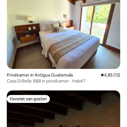
Privékamer in Antigua Guatemala
Gemiddelde be
4,85 (13)
Casa Di Bella: B&B in privékamer - Hab#7
Favoriet van gasten
Favoriet van gasten