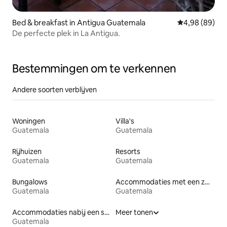
Bed & breakfast in Antigua Guatemala
Gemiddelde be
4,98 (89)
De perfecte plek in La Antigua.
Bestemmingen om te verkennen
Andere soorten verblijven
Woningen
Villa's
Guatemala
Guatemala
Rijhuizen
Resorts
Guatemala
Guatemala
Bungalows
Accommodaties met een zwembad
Guatemala
Guatemala
Accommodaties nabij een strand
Meer tonen
Guatemala