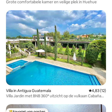
Grote comfortabele kamer en veilige plek in Huehue
Villa in Antigua Guatemala
Gemiddelde be
4,83 (12)
Villa Jardin met BNB 360* uitzicht op de vulkaan Cabaña
2A
Favoriet van gasten