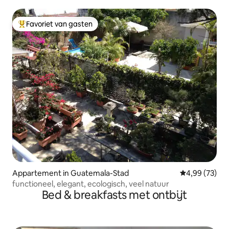
Favoriet van gasten
Topfavoriet van gasten
Appartement in Guatemala-Stad
Gemiddelde be
4,99 (73)
functioneel, elegant, ecologisch, veel natuur
Bed & breakfasts met ontbijt