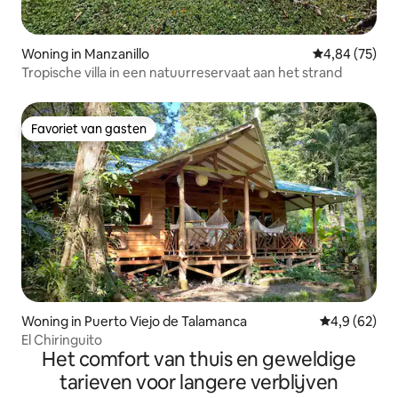
Woning in Manzanillo
Gemiddelde be
4,84 (75)
Tropische villa in een natuurreservaat aan het strand
Favoriet van gasten
Favoriet van gasten
Woning in Puerto Viejo de Talamanca
Gemiddelde b
4,9 (62)
El Chiringuito
Het comfort van thuis en geweldige
tarieven voor langere verblijven