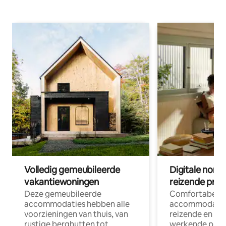
Volledig gemeubileerde
Digitale nom
vakantiewoningen
reizende prof
Deze gemeubileerde
Comfortabele
accommodaties hebben alle
accommodatie
voorzieningen van thuis, van
reizende en op
rustige berghutten tot
werkende profe