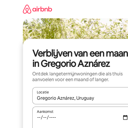
Ga
direct
naar
inhoud
Verblijven van een maa
in Gregorio Aznárez
Ontdek langetermijnwoningen die als thuis
aanvoelen voor een maand of langer.
Locatie
Wanneer er resultaten beschikbaar zijn, maak je 
Aankomst