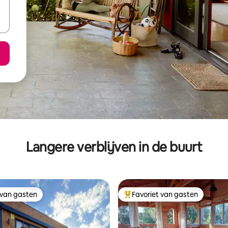
Langere verblijven in de buurt
 van gasten
Favoriet van gasten
 van gasten
Topfavoriet van gasten