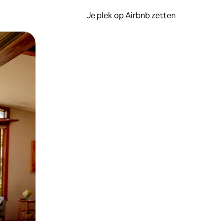
Je plek op Airbnb zetten
en of swipen.