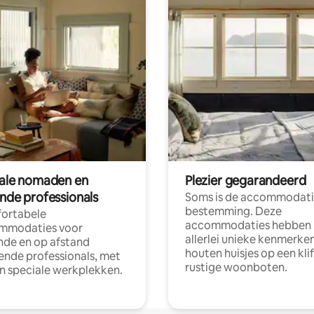
tale nomaden en
Plezier gegarandeerd
ende professionals
Soms is de accommodati
bestemming. Deze
ortabele
accommodaties hebben
mmodaties voor
allerlei unieke kenmerken
nde en op afstand
houten huisjes op een klif
nde professionals, met
rustige woonboten.
en speciale werkplekken.