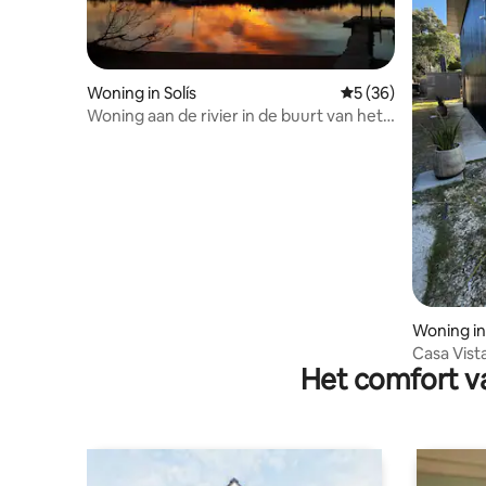
Woning in Solís
Gemiddelde beoorde
5 (36)
Woning aan de rivier in de buurt van het
strand in Solis
Woning in 
Casa Vista
Het comfort va