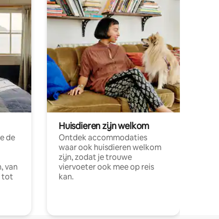
Huisdieren zijn welkom
e de
Ontdek accommodaties
waar ook huisdieren welkom
zijn, zodat je trouwe
, van
viervoeter ook mee op reis
 tot
kan.