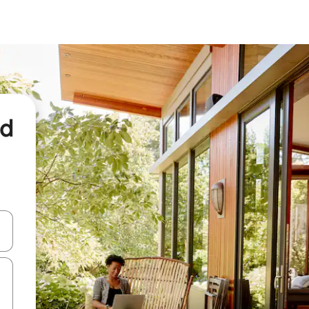
nd
een keuze met je de pijltjestoetsen omhoog en omlaag, óf door te tikk