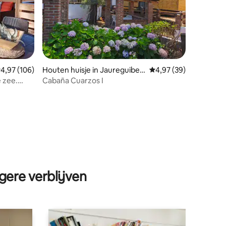
emiddelde beoordeling van 4,97 op 5, 106 recensies
4,97 (106)
Houten huisje in Jaureguiber
Gemiddelde beoordelin
4,97 (39)
ry
 zee.
Cabaña Cuarzos I
ecensies
gere verblijven