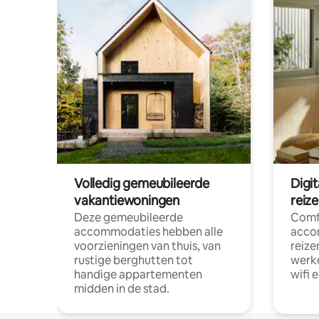
Volledig gemeubileerde
Digi
vakantiewoningen
reiz
Deze gemeubileerde
Comf
accommodaties hebben alle
acco
voorzieningen van thuis, van
reize
rustige berghutten tot
werke
handige appartementen
wifi 
midden in de stad.