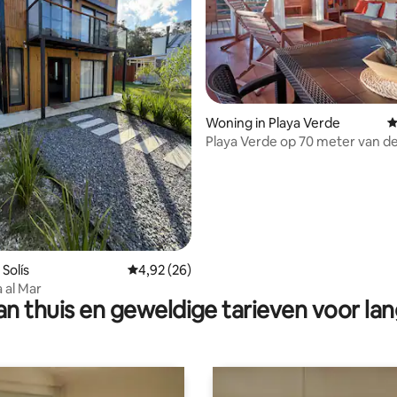
ling van 5 op 5, 36 recensies
Woning in Playa Verde
G
Playa Verde op 70 meter van de
Panoramisch.
Solís
Gemiddelde beoordeling van 4,92 op 5, 26 r
4,92 (26)
 al Mar
n thuis en geweldige tarieven voor lan