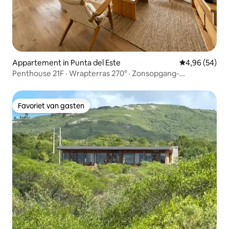
Appartement in Punta del Este
Gemiddelde be
4,96 (54)
Penthouse 21F · Wrapterras 270° · Zonsopgang-
zonsondergang
Favoriet van gasten
Favoriet van gasten