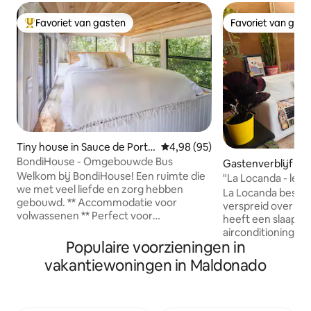
Favoriet van gasten
Favoriet van gas
Topfavoriet van gasten
Favoriet van gas
Tiny house in Sauce de Porte
Gemiddelde beoordeling van 4,
4,98 (95)
zuelo
BondiHouse - Omgebouwde Bus
Gastenverblijf in 
Welkom bij BondiHouse! Een ruimte die
Buenos Aires
"La Locanda - leve
we met veel liefde en zorg hebben
La Locanda beschik
gebouwd. ** Accommodatie voor
verspreid over een 
volwassenen ** Perfect voor
heeft een slaapk
romantische uitjes 😍 Dit tiny house is
airconditioning, 
ideaal om even helemaal los te
Populaire voorzieningen in
keuken en een wi
koppelen, te ontspannen en te genieten
houtkachel. Gelegen in een rustige
vakantiewoningen in Maldonado
van de rust van de natuur en alle
omgeving, omgeve
gemakken van dien. We nodigen je uit
flora, op 500 m va
om een verblijf te ervaren vol unieke
minuten lopen). 
details en voorzieningen, zorgvuldig