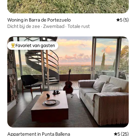
Woning in Barra de Portezuelo
Gemiddeld
5 (5)
Dicht bij de zee · Zwembad · Totale rust
Favoriet van gasten
Topfavoriet van gasten
Appartement in Punta Ballena
Gemiddelde
5 (25)