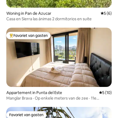
Woning in Pan de Azucar
Gemiddeld
5 (6)
Casa en Sierra las ánimas 2 dormitorios en suite
Favoriet van gasten
Topfavoriet van gasten
Appartement in Punta del Este
Gemiddelde
5 (10)
Manglar Brava · Op enkele meters van de zee · 11e
verdieping
Favoriet van gasten
Favoriet van gasten