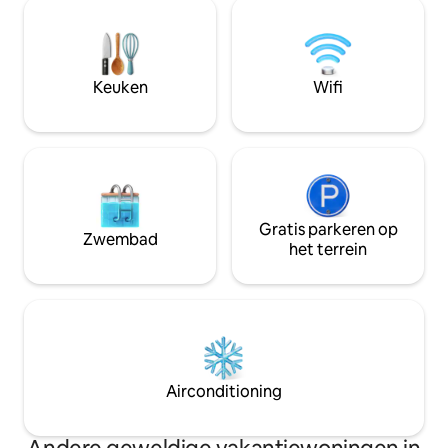
ambachtelijk geb
ontworpen met een boetiekgevoel,
eigenaren Adri en 
waar je niets zult missen. Elke hoek is
klei en een levend 
met liefde gemaakt, zodat je je meteen
een goede thermis
thuis voelt... of zelfs beter. ✨
bijzondere warmte 
Keuken
Wifi
en 3 🐈 ter plaatse
Gratis parkeren op
Zwembad
het terrein
Airconditioning