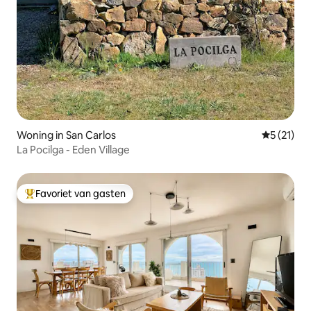
Woning in San Carlos
Gemiddeld
5 (21)
La Pocilga - Eden Village
Favoriet van gasten
Topfavoriet van gasten