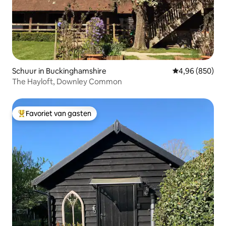
Schuur in Buckinghamshire
Gemiddelde beo
4,96 (850)
The Hayloft, Downley Common
Favoriet van gasten
Topfavoriet van gasten