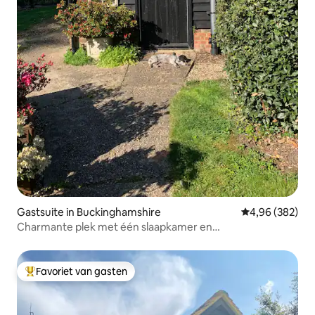
Gastsuite in Buckinghamshire
Gemiddelde beo
4,96 (382)
Charmante plek met één slaapkamer en
parkeergelegenheid.
Favoriet van gasten
Topfavoriet van gasten