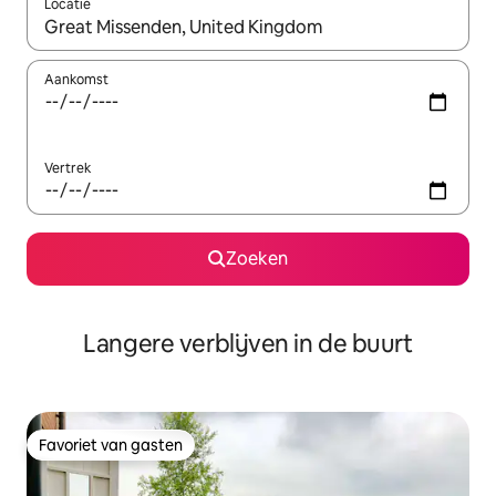
Locatie
Wanneer er resultaten beschikbaar zijn, maak je een keuze met 
Aankomst
Vertrek
Zoeken
Langere verblijven in de buurt
Favoriet van gasten
Favoriet van gasten