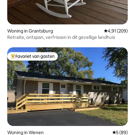
Woning in Grantsburg
Gemiddelde beo
4,91 (209)
Retraite, ontspan, verfrissen in dit gezellige landhuis
Favoriet van gasten
Topfavoriet van gasten
Woning in Wenen
Gemiddelde
5 (89)