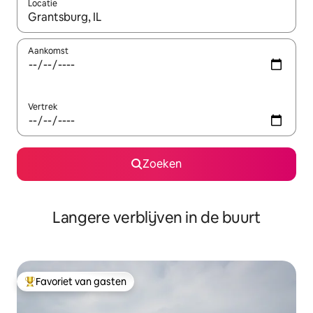
Locatie
Wanneer er resultaten beschikbaar zijn, maak je een keuze met 
Aankomst
Vertrek
Zoeken
Langere verblijven in de buurt
Favoriet van gasten
Topfavoriet van gasten