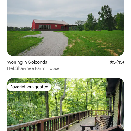
Woning in Golconda
Gemiddelde
5 (45)
Het Shawnee Farm House
Favoriet van gasten
Favoriet van gasten