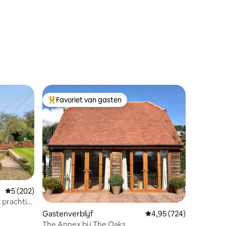
ecensies
Favoriet van gasten
Topfavoriet van gasten
Gemiddelde beoordeling van 5 op 5, 202 recensies
5 (202)
ecensies
 prachtig
Gastenverblijf
Gemiddelde beoordeling
4,95 (724)
The Annex bij The Oaks