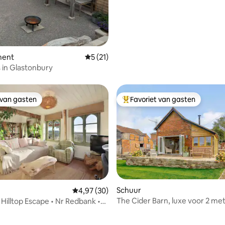
ment
Gemiddelde beoordeling van 5 op 5, 21 r
5 (21)
 in Glastonbury
 van gasten
Favoriet van gasten
 van gasten
Topfavoriet van gasten
Schuur
Gemiddelde beoordeling van 4,97 op 5, 30 r
4,97 (30)
The Cider Barn, luxe voor 2 met
 Hilltop Escape • Nr Redbank •
g van 4,95 op 5, 81 recensies
uitzicht.
itzichten