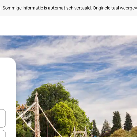
Sommige informatie is automatisch vertaald. 
Originele taal weerge
een keuze met je de pijltjestoetsen omhoog en omlaag, óf door te tikk