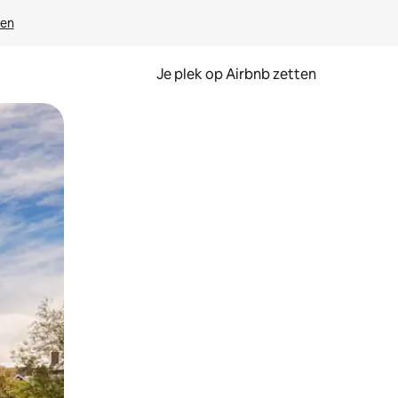
ven
Je plek op Airbnb zetten
en of swipen.