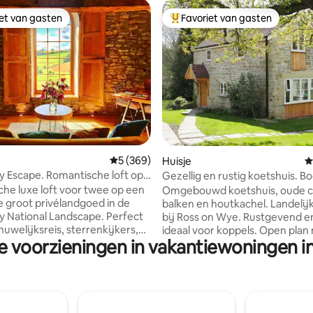
iet van gasten
Favoriet van gasten
iet van gasten
Topfavoriet van gasten
Gemiddelde beoordeling van 5 op 5, 369 r
5 (369)
 van 4,98 op 5, 403 recensies
Huisje
G
y Escape. Romantische loft op
Gezellig en rustig koetshuis. 
van 40 hectare
Eigen patio.
he luxe loft voor twee op een
Omgebouwd koetshuis, oude c
e groot privélandgoed in de
balken en houtkachel. Landelijk
y National Landscape. Perfect
bij Ross on Wye. Rustgevend en
huwelijksreis, sterrenkijkers,
ideaal voor koppels. Open plan
e voorzieningen in vakantiewoningen i
, jubilea of
mezzanine slaapkamer. Twee to
momenten. Geniet van een
douche. Lang uitzicht. Geweldi
ch uitzicht op Mork Valley door
de buurt. Eigen patio en vuurkor
fde raam, gewelfde eiken
boomgaard. 3 vriendelijke hon
 een gezellige vuurplaats
paarden. Op May Hill met veel
kken en marshmallows
wandelmogelijkheden . Zeven 