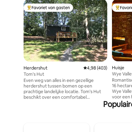
Favoriet van gasten
Favor
Topfavoriet van gasten
Topfavor
Huisje
Herdershut
Gemiddelde beoordeling
4,98 (403)
Wye Valle
Tom's Hut
landgoed 
Romantisc
Even weg van alles in een gezellige
16 hectar
herdershut tussen bomen op een
Wye Valle
prachtige landelijke locatie. Tom's Hut
voor een 
beschikt over een comfortabel
Populair
aanzoeken
tweepersoonsbed, opbergruimte
mijlpaal
eronder en een compacte keuken met
panoramis
dubbele gaskookplaat, gootsteen en
het gewel
koelkast, potten, pannen, servies en
balken en
bestek. Blijf warm met een houtkachel
(houtblo
en het meegeleverde brandhout, of met