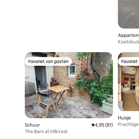
op de rivier de Wye
Apparte
Koetshuis
Favoriet van gasten
Favoriet
Favoriet van gasten
Favoriet
Huisje
Prachtige
Schuur
Gemiddelde beoordelin
4,95 (81)
Epische u
The Barn at Hillcrest