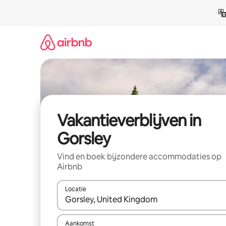
Ga
direct
naar
inhoud
Vakantieverblijven in
Gorsley
Vind en boek bijzondere accommodaties op
Airbnb
Locatie
Wanneer er resultaten beschikbaar zijn, maak je 
Aankomst