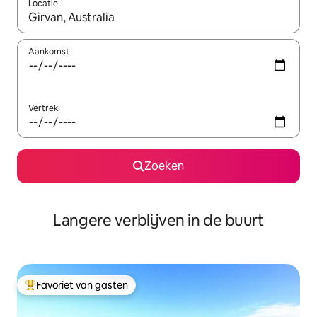
Locatie
Wanneer er resultaten beschikbaar zijn, maak je een keuze met 
Aankomst
Vertrek
Zoeken
Langere verblijven in de buurt
Favoriet van gasten
Topfavoriet van gasten