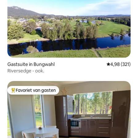
Gastsuite in Bungwahl
Gemiddelde beo
4,98 (321)
Riversedge - ook.
Favoriet van gasten
Topfavoriet van gasten