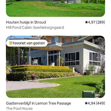
Houten huisje in Stroud
Gemiddelde beo
4,97 (289)
Mill Pond Cabin: boetiekwijngaard
Favoriet van gasten
Topfavoriet van gasten
Gastenverblijf in Lemon Tree Passage
Gemiddelde beo
4,94 (449)
The Pool House