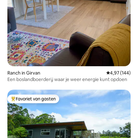
Ranch in Girvan
Gemiddelde beo
4,97 (144)
Een boslandboerderij waar je weer energie kunt opdoen
Favoriet van gasten
Topfavoriet van gasten