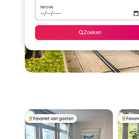
Vertrek
Zoeken
Favoriet van gasten
Favor
Topfavoriet van gasten
Topfavor