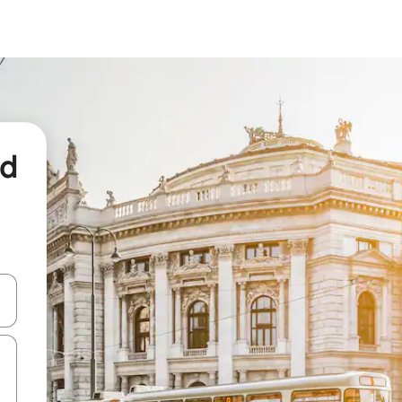
nd
een keuze met je de pijltjestoetsen omhoog en omlaag, óf door te tikk