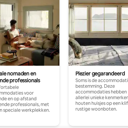
tale nomaden en
Plezier gegarandeerd
ende professionals
Soms is de accommodati
bestemming. Deze
ortabele
accommodaties hebben
mmodaties voor
allerlei unieke kenmerken
nde en op afstand
houten huisjes op een klif
nde professionals, met
rustige woonboten.
en speciale werkplekken.