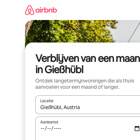
Ga
direct
naar
inhoud
Verblijven van een maa
in Gießhübl
Ontdek langetermijnwoningen die als thuis
aanvoelen voor een maand of langer.
Locatie
Wanneer er resultaten beschikbaar zijn, maak je 
Aankomst