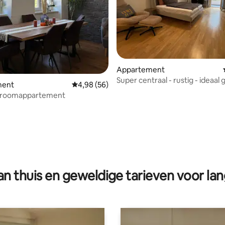
Appartement
Super centraal - rustig - ideaal
ment
Gemiddelde beoordeling van 4,98 op 5, 56 r
4,98 (56)
droomappartement
 van 4,93 op 5, 128 recensies
n thuis en geweldige tarieven voor lan