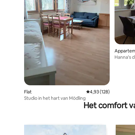
Apparte
Hanna's 
Flat
Gemiddelde beoordeling
4,93 (128)
Studio in het hart van Mödling
Het comfort va