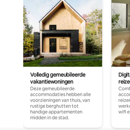
Volledig gemeubileerde
Digi
vakantiewoningen
reiz
Deze gemeubileerde
Comf
accommodaties hebben alle
acco
voorzieningen van thuis, van
reize
rustige berghutten tot
werke
handige appartementen
wifi 
midden in de stad.