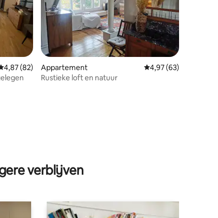
Gemiddelde beoordeling van 4,87 op 5, 82 recensies
4,87 (82)
Appartement
Gemiddelde beoordelin
4,97 (63)
 gelegen
Rustieke loft en natuur
ecensies
gere verblijven