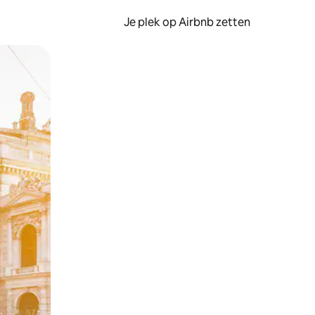
Je plek op Airbnb zetten
en of swipen.