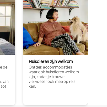
Huisdieren zijn welkom
e de
Ontdek accommodaties
waar ook huisdieren welkom
zijn, zodat je trouwe
, van
viervoeter ook mee op reis
 tot
kan.