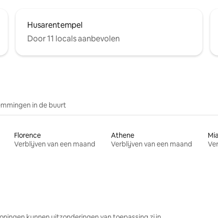
Husarentempel
Door 11 locals aanbevolen
mmingen in de buurt
Florence
Athene
Mi
Verblijven van een maand
Verblijven van een maand
Ver
oningen kunnen uitzonderingen van toepassing zijn.