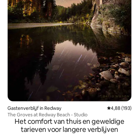
Gastenverblijf in Redway
Gemiddelde beo
4,88 (193)
The Groves at Redway Beach - Studio
Het comfort van thuis en geweldige
tarieven voor langere verblijven