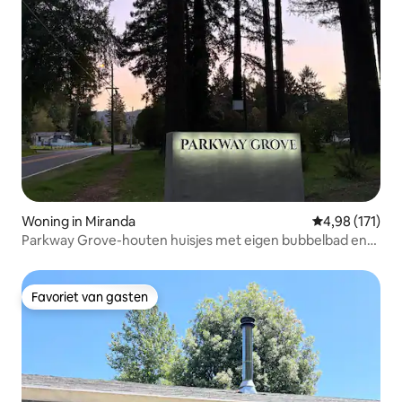
Woning in Miranda
Gemiddelde beo
4,98 (171)
Parkway Grove-houten huisjes met eigen bubbelbad en
spa-douche
Favoriet van gasten
Favoriet van gasten