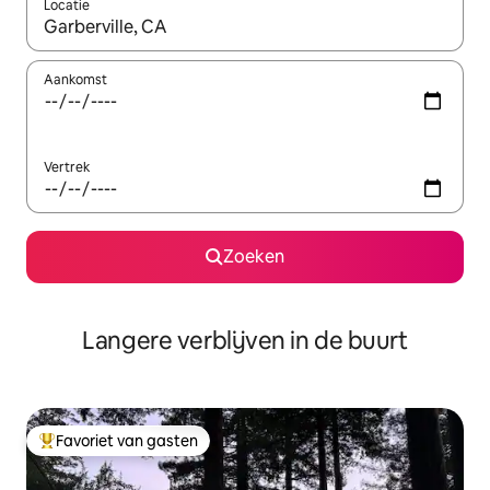
Locatie
Wanneer er resultaten beschikbaar zijn, maak je een keuze met 
Aankomst
Vertrek
Zoeken
Langere verblijven in de buurt
Favoriet van gasten
Topfavoriet van gasten