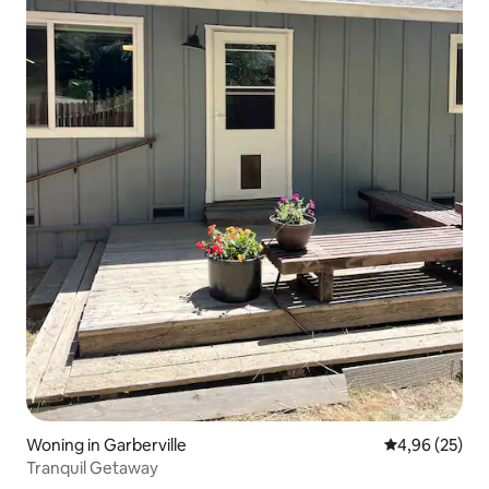
Woning in Garberville
Gemiddelde be
4,96 (25)
Tranquil Getaway