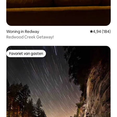
Woning in Redway
Gemiddelde beo
4,94 (184)
Redwood Creek Getaway!
Favoriet van gasten
Favoriet van gasten