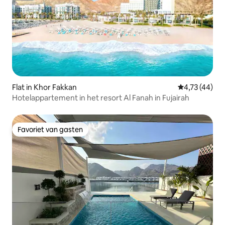
Flat in Khor Fakkan
Gemiddelde be
4,73 (44)
Hotelappartement in het resort Al Fanah in Fujairah
Favoriet van gasten
Favoriet van gasten