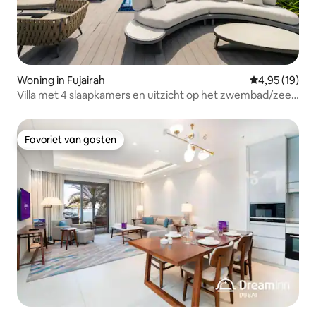
Woning in Fujairah
Gemiddelde be
4,95 (19)
Villa met 4 slaapkamers en uitzicht op het zwembad/zee
+ bijkamer met eigen zwembad
Favoriet van gasten
Favoriet van gasten