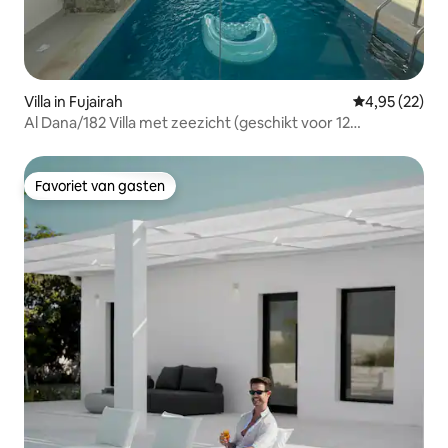
Villa in Fujairah
Gemiddelde be
4,95 (22)
Al Dana/182 Villa met zeezicht (geschikt voor 12
personen)
Favoriet van gasten
Favoriet van gasten