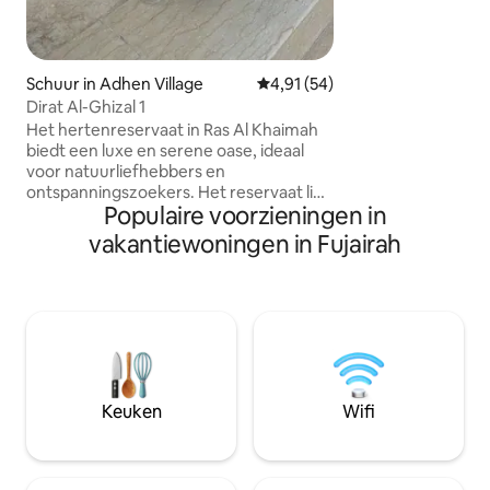
uitzicht op de ber
voorzieningen zij
speeltuin en een v
Huisdieren zijn we
Schuur in Adhen Village
Gemiddelde beoordeling van 4,
4,91 (54)
parkeergelegenhei
Dirat Al-Ghizal 1
Het hertenreservaat in Ras Al Khaimah
biedt een luxe en serene oase, ideaal
voor natuurliefhebbers en
ontspanningszoekers. Het reservaat ligt
Populaire voorzieningen in
te midden van een adembenemende
omgeving, van het hert- en Arabische
vakantiewoningen in Fujairah
paardenreservaat. Het Hertenreservaat
in Ras Al Khaimah biedt een luxe en
serene ontsnapping, perfect voor
natuurliefhebbers en diegenen die op
zoek zijn naar ontspanning. Het
reservaat ligt verscholen te midden van
een prachtige omgeving en biedt een
prachtige mix van moderne
Keuken
Wifi
voorzieningen en natuurlijke
schoonheid, waardoor het een ideaal is.