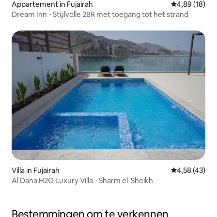
Appartement in Fujairah
Gemiddelde be
4,89 (18)
Dream Inn - Stijlvolle 2BR met toegang tot het strand
Villa in Fujairah
Gemiddelde be
4,58 (43)
Al Dana H2O Luxury Villa - Sharm el-Sheikh
Bestemmingen om te verkennen