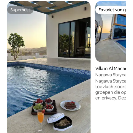
Superhost
Favoriet van gas
Superhost
Favoriet van gas
Villa in Al Manama
Nagawa Staycatio
Nagawa Staycation
toevluchtsoord, i
groepen die op zo
en privacy. Deze ru
slaapkamers heef
een bubbelbad en 
met een volledig u
badkamers en mod
Gasten kunnen bu
barbecuefacilitei