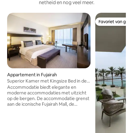
netheid en nog veel meer.
Favoriet van gas
Favoriet van gas
Appartement in Fujairah
Superior Kamer met Kingsize Bed in de
buurt van Fujairah Mall
Accommodatie biedt elegante en
moderne accommodaties met uitzicht
op de bergen. De accommodatie grenst
aan de iconische Fujairah Mall, de
thuisbasis van meer dan 80 luxe en
premium verkooppunten. Het biedt een
fitnesscentrum, een buitenzwembad en
een spacentrum. Elke kamer is voorzien
van airconditioning, een minibar en een