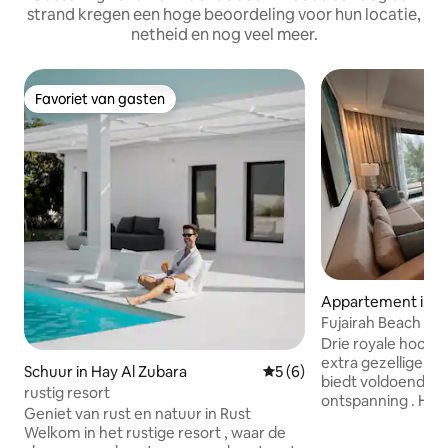
strand kregen een hoge beoordeling voor hun locatie,
netheid en nog veel meer.
Favoriet van gasten
Favoriet van gasten
Appartement in Fu
Fujairah Beach Re
Drie royale hoofd
extra gezellige kl
Schuur in Hay Al Zubara
Gemiddelde beoordeling va
5 (6)
biedt voldoende r
rustig resort
ontspanning . Het
Geniet van rust en natuur in Rust
residentie is onge
Welkom in het rustige resort , waar de
adembenemende ui