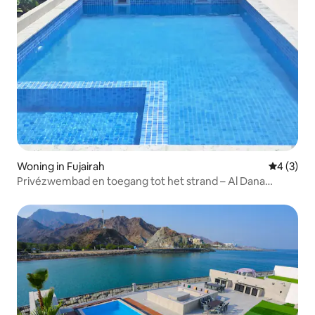
Woning in Fujairah
Gemiddeld
4 (3)
Privézwembad en toegang tot het strand – Al Dana
Marmaris Villa