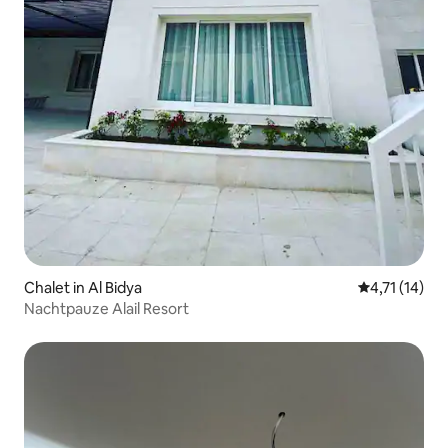
Chalet in Al Bidya
Gemiddelde b
4,71 (14)
Nachtpauze Alail Resort