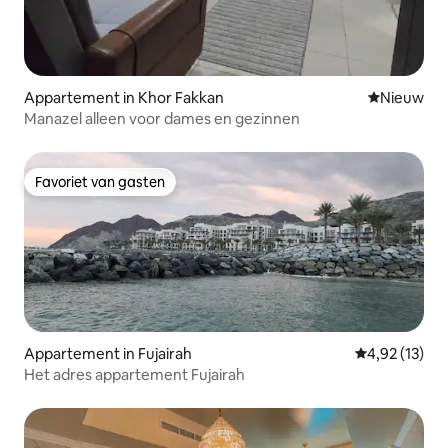
Appartement in Khor Fakkan
Nieuwe ac
Nieuw
Manazel alleen voor dames en gezinnen
Favoriet van gasten
Favoriet van gasten
Appartement in Fujairah
Gemiddelde be
4,92 (13)
Het adres appartement Fujairah