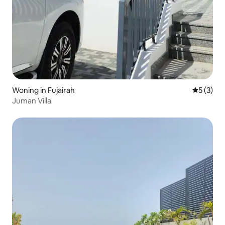
Woning in Fujairah
Gemiddeld
5 (3)
Juman Villa