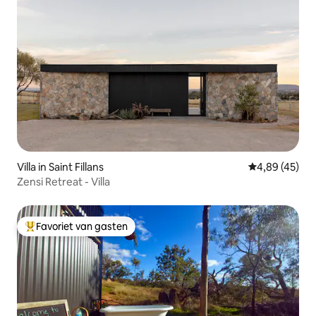
Villa in Saint Fillans
Gemiddelde be
4,89 (45)
Zensi Retreat - Villa
Favoriet van gasten
Topfavoriet van gasten