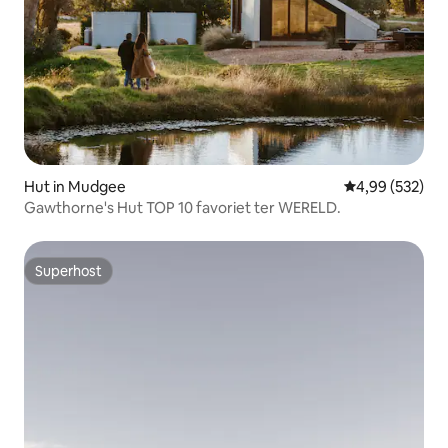
Hut in Mudgee
Gemiddelde beo
4,99 (532)
Gawthorne's Hut TOP 10 favoriet ter WERELD.
Superhost
Superhost