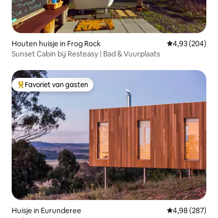
Houten huisje in Frog Rock
Gemiddelde beo
4,93 (204)
Sunset Cabin bij Resteasy | Bad & Vuurplaats
Favoriet van gasten
Topfavoriet van gasten
Huisje in Eurunderee
Gemiddelde beo
4,98 (287)