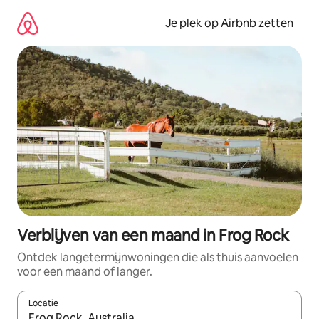
Ga
direct
Je plek op Airbnb zetten
naar
inhoud
Verblijven van een maand in Frog Rock
Ontdek langetermijnwoningen die als thuis aanvoelen
voor een maand of langer.
Locatie
Wanneer er resultaten beschikbaar zijn, maak je een keuze met 