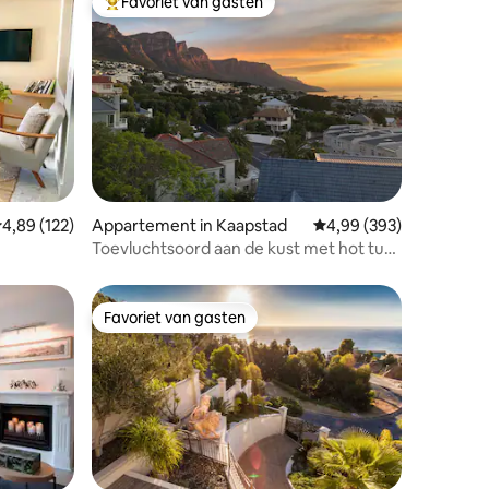
Favoriet van gasten
Topfavoriet van gasten
ecensies
emiddelde beoordeling van 4,89 op 5, 122 recensies
4,89 (122)
Appartement in Kaapstad
Gemiddelde beoordeling
4,99 (393)
Toevluchtsoord aan de kust met hot tub,
terras en uitzicht
Favoriet van gasten
Favoriet van gasten
ecensies