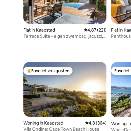
Flat in Kaapstad
Gemiddelde beoordeling
4,87 (221)
Flat in Ka
Terrace Suite - eigen zwembad, jacuzzi,
Penthouse
open haard
Veilig, 2 
zwemba
Favoriet van gasten
Favoriet
Topfavoriet van gasten
Favoriet
Woning in Kaapstad
Gemiddelde beoordelin
4,8 (364)
Woning in
Villa Ondine: Cape Town Beach House
WhaleDa