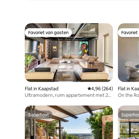
Favoriet van gasten
Favoriet
Favoriet van gasten
Favoriet
Flat in Kaapstad
Gemiddelde beoordeling
4,96 (264)
Flat in Ka
Ultramodern, ruim appartement met 2
On the Ro
verdiepingen in het stadscentrum
Superhost
Superho
Superhost
Superho