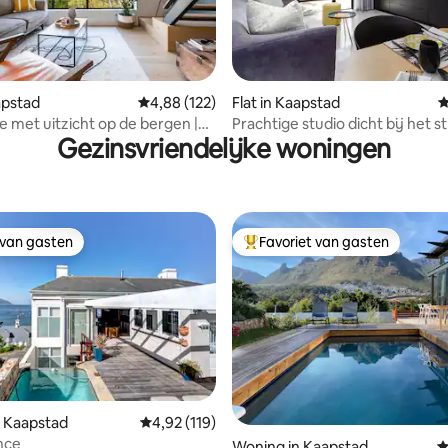
 van 4,87 op 5, 221 recensies
apstad
Gemiddelde beoordeling van 4,88 op 5, 122 r
4,88 (122)
Flat in Kaapstad
G
 met uitzicht op de bergen |
Prachtige studio dicht bij het s
Gezinsvriendelijke woningen
slaapkamers, uitzicht en
d
 van gasten
Favoriet van gasten
 van gasten
Topfavoriet van gasten
g van 4,8 op 5, 364 recensies
 Kaapstad
Gemiddelde beoordeling van 4,92 op 5, 119 r
4,92 (119)
nce
Woning in Kaapstad
G