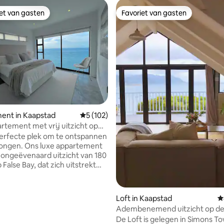
iet van gasten
Favoriet van gasten
iet van gasten
Favoriet van gasten
 van 4,91 op 5, 112 recensies
ent in Kaapstad
Gemiddelde beoordeling van 5 op 5, 102 r
5 (102)
rtement met vrij uitzicht op
 perfecte plek om te ontspannen
jongen. Ons luxe appartement
 ongeëvenaard uitzicht van 180
False Bay, dat zich uitstrekt
Bay Harbour tot Simon's Town.
gelijkse zonsopgangen die
er dan inspirerend zijn! Op
Loft in Kaapstad
G
nuten afstand van de
Adembenemend uitzicht op de
 restaurants en sfeer van Kalk
en de oceaan in Simons Town
De Loft is gelegen in Simons T
t noorden, en de serene natuur