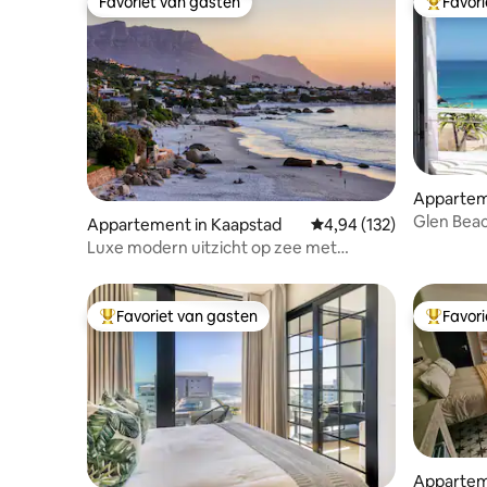
Favoriet van gasten
Favor
Favoriet van gasten
Topfavor
Appartem
Glen Bea
Appartement in Kaapstad
Gemiddelde beoordeling
4,94 (132)
Luxe modern uitzicht op zee met
adembenemend uitzicht
Favoriet van gasten
Favor
Topfavoriet van gasten
Topfavor
Appartem