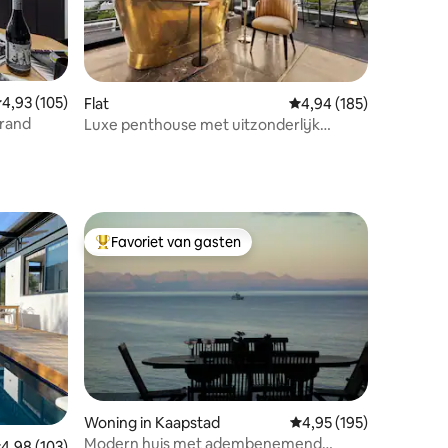
ecensies
emiddelde beoordeling van 4,93 op 5, 105 recensies
4,93 (105)
Flat
Gemiddelde beoordeling
4,94 (185)
trand
Luxe penthouse met uitzonderlijk
uitzicht
Favoriet van gasten
Topfavoriet van gasten
ecensies
Woning in Kaapstad
Gemiddelde beoordeling
4,95 (195)
Modern huis met adembenemend
emiddelde beoordeling van 4,98 op 5, 103 recensies
4,98 (103)