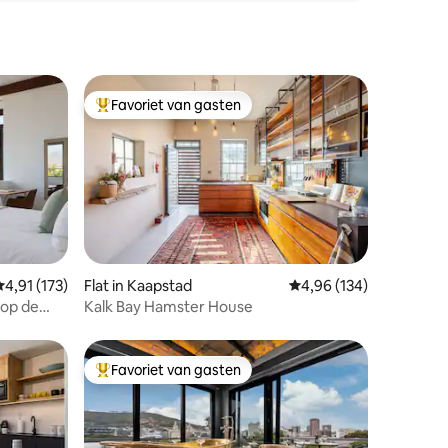
Favoriet van gasten
Topfavoriet van gasten
ecensies
Gemiddelde beoordeling van 4,91 op 5, 173 recensies
4,91 (173)
Flat in Kaapstad
Gemiddelde beoordeling
4,96 (134)
 op de
Kalk Bay Hamster House
Favoriet van gasten
Topfavoriet van gasten