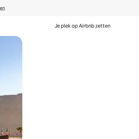
ven
Je plek op Airbnb zetten
en of swipen.