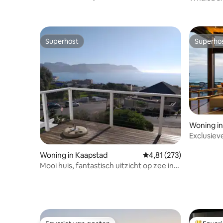
Superhost
Superho
Superhost
Superho
Woning in
Exclusiev
Woning in Kaapstad
Gemiddelde beoordeling
4,81 (273)
Mooi huis, fantastisch uitzicht op zee in
Simonstown