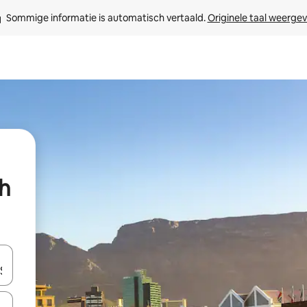
Sommige informatie is automatisch vertaald. 
Originele taal weerge
h
een keuze met je de pijltjestoetsen omhoog en omlaag, óf door te tikk