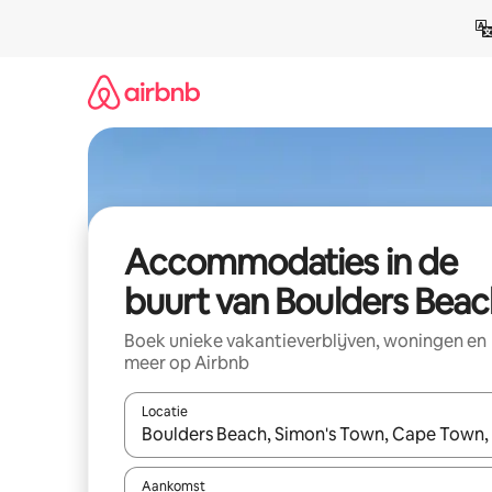
Ga
direct
naar
inhoud
Accommodaties in de
buurt van Boulders Beac
Boek unieke vakantieverblijven, woningen en
meer op Airbnb
Locatie
Wanneer er resultaten beschikbaar zijn, maak je 
Aankomst