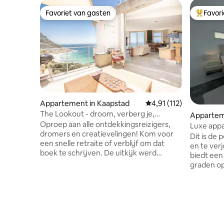
Favoriet van gasten
Favor
Favoriet van gasten
Topfavor
Appartement in Kaapstad
Gemiddelde beoordeling
4,91 (112)
The Lookout - droom, verberg je,
Appartem
vermaak!
Oproep aan alle ontdekkingsreizigers,
Luxe appa
dromers en creatievelingen! Kom voor
zee
Dit is de
een snelle retraite of verblijf om dat
en te ver
boek te schrijven. De uitkijk werd
biedt een
gebouwd door eigenaar Rob zelf meer
graden op 
dan tien jaar. Er zit aandacht en liefde
van Kalk 
achter elk klein detail. Het huis is niet
Ervaar da
perfect, er is rauw hout, sommige
niets mind
dingen zijn nog niet afgewerkt, het
enkele mi
meubilair is vintage en kan er versleten
levendige
uitzien, maar als je daar voorbij kijkt, zul
Bay in he