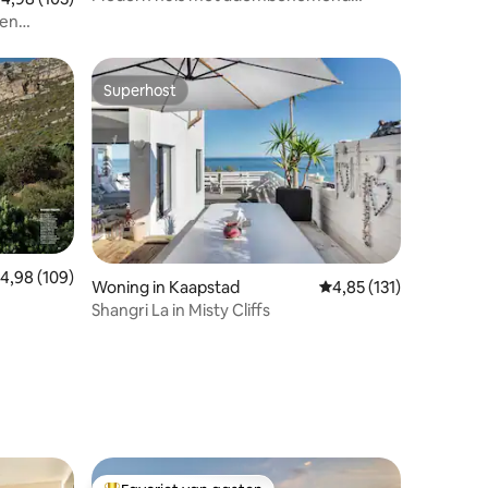
uitzicht op de oceaan
 en
Superhost
Superhost
ecensies
emiddelde beoordeling van 4,98 op 5, 109 recensies
4,98 (109)
Woning in Kaapstad
Gemiddelde beoordelin
4,85 (131)
Shangri La in Misty Cliffs