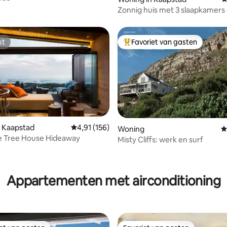
Zonnig huis met 3 slaapkamers
uitzicht op de bergen
st
Favoriet van gasten
st
Topfavoriet van gasten
 Kaapstad
Gemiddelde beoordeling van 4,91 op 5, 156 r
4,91 (156)
Woning
G
e Tree House Hideaway
Misty Cliffs: werk en surf
 van 4,81 op 5, 273 recensies
Appartementen met airconditioning