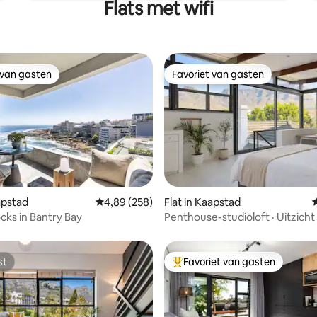
Flats met wifi
 van gasten
Favoriet van gasten
 van gasten
Favoriet van gasten
 van 4,96 op 5, 264 recensies
apstad
Gemiddelde beoordeling van 4,89 op 5, 258 r
4,89 (258)
Flat in Kaapstad
cks in Bantry Bay
Penthouse-studioloft · Uitzicht
Tafelberg
st
Favoriet van gasten
st
Topfavoriet van gasten