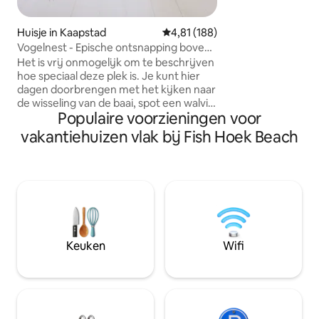
Southern Right w
op een stille nacht
terwijl ze speels 
Huisje in Kaapstad
Gemiddelde beoordeling van 4,8
4,81 (188)
kalvenseizoen voorbij is. Een 
Vogelnest - Epische ontsnapping boven
de Glencairn Beach
False Bay
Het is vrij onmogelijk om te beschrijven
verbinding met de
hoe speciaal deze plek is. Je kunt hier
nieuw leven inblaz
dagen doorbrengen met het kijken naar
de wisseling van de baai, spot een walvis
Populaire voorzieningen voor
of de dolfijnen en het geweldige uitzicht
Gezellig en warm in de winter en in de
vakantiehuizen vlak bij Fish Hoek Beach
zomer is het de perfecte schuilplaats
het hele jaar door. Achter je is gewoon
de berg met fantastische wandelpaden,
maar het centrum met al zijn
bezienswaardigheden ligt ook op slechts
30 minuten afstand. Houd er rekening
mee dat je 180 trappen moet beklimmen
en de volledige beschrijving moet lezen
Keuken
Wifi
voordat je reserveert om ervoor te
zorgen dat deze woning iets voor jou is!