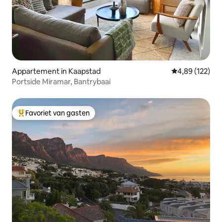
Appartement in Kaapstad
Gemiddelde beo
4,89 (122)
Portside Miramar, Bantrybaai
Favoriet van gasten
Topfavoriet van gasten