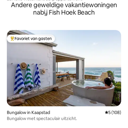
Andere geweldige vakantiewoningen
nabij Fish Hoek Beach
Favoriet van gasten
Topfavoriet van gasten
Bungalow in Kaapstad
Gemiddelde 
5 (108)
Bungalow met spectaculair uitzicht.