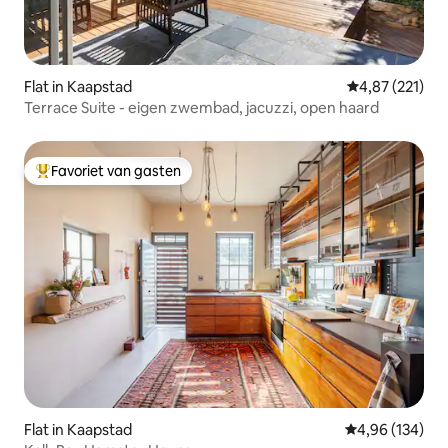
Flat in Kaapstad
Gemiddelde beo
4,87 (221)
Terrace Suite - eigen zwembad, jacuzzi, open haard
Favoriet van gasten
Topfavoriet van gasten
Flat in Kaapstad
Gemiddelde beo
4,96 (134)