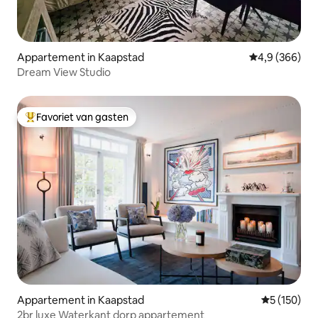
Appartement in Kaapstad
Gemiddelde be
4,9 (366)
Dream View Studio
Favoriet van gasten
Topfavoriet van gasten
Appartement in Kaapstad
Gemiddelde 
5 (150)
2br luxe Waterkant dorp appartement