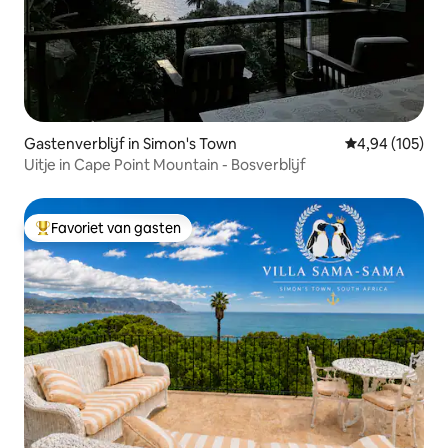
Gastenverblijf in Simon's Town
Gemiddelde beo
4,94 (105)
Uitje in Cape Point Mountain - Bosverblijf
Favoriet van gasten
Topfavoriet van gasten