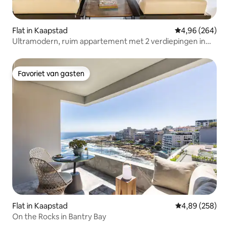
Flat in Kaapstad
Gemiddelde beo
4,96 (264)
Ultramodern, ruim appartement met 2 verdiepingen in
het stadscentrum
Favoriet van gasten
Favoriet van gasten
Flat in Kaapstad
Gemiddelde beo
4,89 (258)
On the Rocks in Bantry Bay