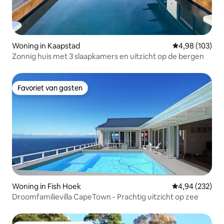
Woning in Kaapstad
Gemiddelde beo
4,98 (103)
Zonnig huis met 3 slaapkamers en uitzicht op de bergen
Favoriet van gasten
Favoriet van gasten
Woning in Fish Hoek
Gemiddelde beo
4,94 (232)
Droomfamilievilla CapeTown - Prachtig uitzicht op zee