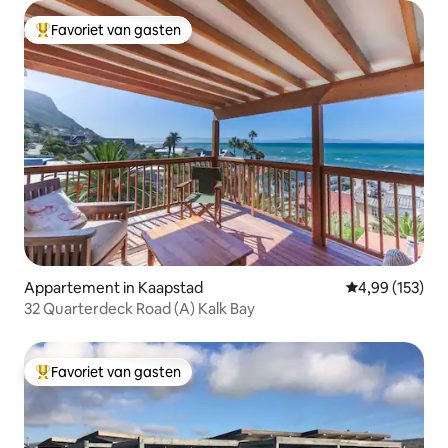
Favoriet van gasten
Topfavoriet van gasten
Appartement in Kaapstad
Gemiddelde beo
4,99 (153)
32 Quarterdeck Road (A) Kalk Bay
Favoriet van gasten
Topfavoriet van gasten