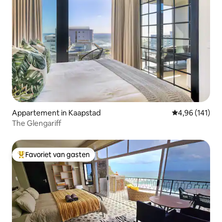
Appartement in Kaapstad
Gemiddelde beo
4,96 (141)
The Glengariff
Favoriet van gasten
Topfavoriet van gasten