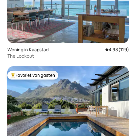
Woning in Kaapstad
Gemiddelde beo
4,93 (129)
The Lookout
Favoriet van gasten
Topfavoriet van gasten