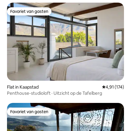
Favoriet van gasten
Favoriet van gasten
Flat in Kaapstad
Gemiddelde be
4,91 (174)
Penthouse-studioloft · Uitzicht op de Tafelberg
Favoriet van gasten
Favoriet van gasten