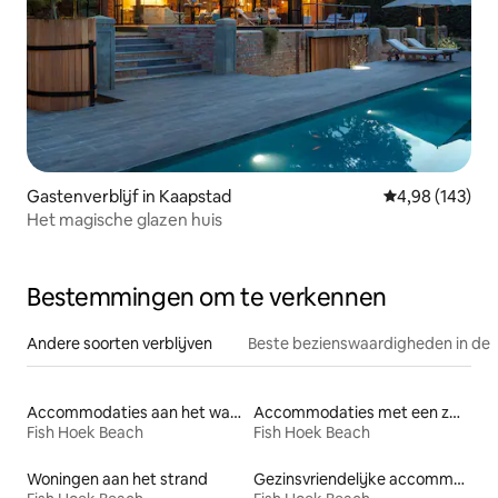
Gastenverblijf in Kaapstad
Gemiddelde beo
4,98 (143)
Het magische glazen huis
Bestemmingen om te verkennen
Andere soorten verblijven
Beste bezienswaardigheden in de 
Accommodaties aan het water
Accommodaties met een zwembad
Fish Hoek Beach
Fish Hoek Beach
Woningen aan het strand
Gezinsvriendelijke accommodaties