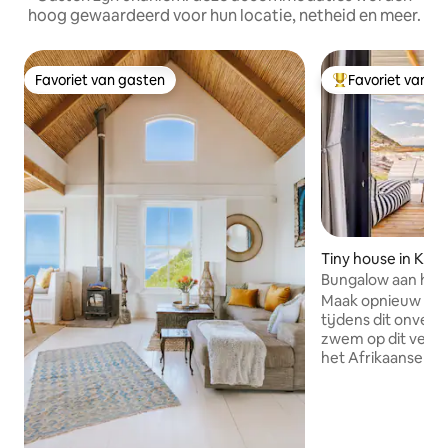
hoog gewaardeerd voor hun locatie, netheid en meer.
Favoriet van gasten
Favoriet van g
Favoriet van gasten
Topfavoriet van 
Tiny house in Kaa
Bungalow aan het 
Maak opnieuw ver
tijdens dit onverge
zwem op dit veilige
het Afrikaanse Ke
oppervlakte. Wand
Elsie 's Peak met z
flora en natuurlijk
op False Bay. In de winter kun je de