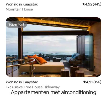
Woning in Kaapstad
Gemiddelde beo
4,92 (445)
Mountain House
Superhost
Superhost
Woning in Kaapstad
Gemiddelde beo
4,91 (156)
Exclusieve Tree House Hideaway
Appartementen met airconditioning