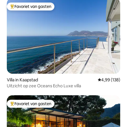
Favoriet van gasten
Topfavoriet van gasten
Villa in Kaapstad
Gemiddelde beo
4,99 (138)
Uitzicht op zee Oceans Echo Luxe villa
Favoriet van gasten
Topfavoriet van gasten