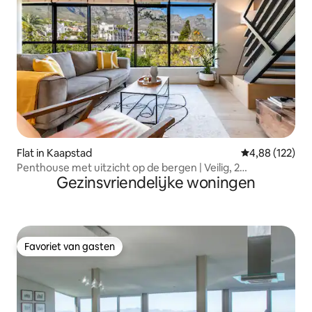
Flat in Kaapstad
Gemiddelde beo
4,88 (122)
Penthouse met uitzicht op de bergen | Veilig, 2
Gezinsvriendelijke woningen
slaapkamers, uitzicht en zwembad
Favoriet van gasten
Favoriet van gasten