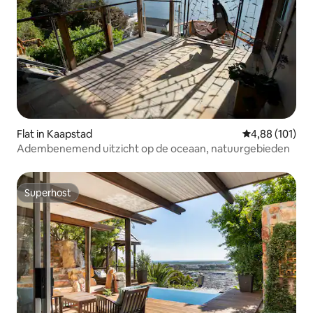
Flat in Kaapstad
Gemiddelde beo
4,88 (101)
Adembenemend uitzicht op de oceaan, natuurgebieden
Superhost
Superhost