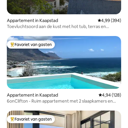
Appartement in Kaapstad
Gemiddelde beo
4,99 (394)
Toevluchtsoord aan de kust met hot tub, terras en
uitzicht
Favoriet van gasten
Topfavoriet van gasten
Appartement in Kaapstad
Gemiddelde beo
4,94 (128)
6onClifton - Ruim appartement met 2 slaapkamers en
privézwembad
Favoriet van gasten
Topfavoriet van gasten