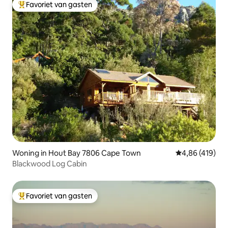
Favoriet van gasten
Topfavoriet van gasten
Woning in Hout Bay 7806 Cape Town
Gemiddelde beo
4,86 (419)
Blackwood Log Cabin
Favoriet van gasten
Topfavoriet van gasten