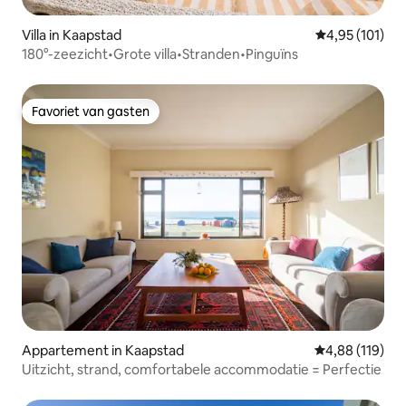
Villa in Kaapstad
Gemiddelde beo
4,95 (101)
180°-zeezicht•Grote villa•Stranden•Pinguïns
Favoriet van gasten
Favoriet van gasten
Appartement in Kaapstad
Gemiddelde beo
4,88 (119)
Uitzicht, strand, comfortabele accommodatie = Perfectie