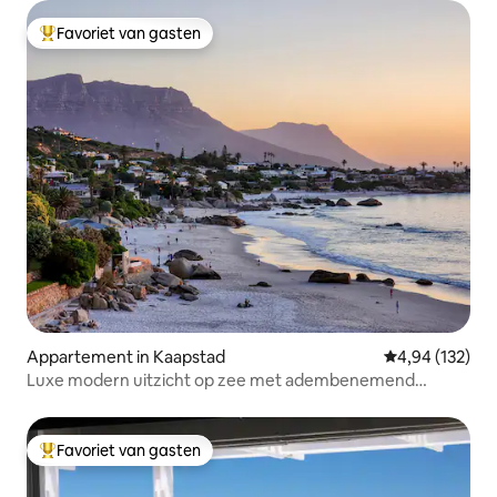
Favoriet van gasten
Topfavoriet van gasten
Appartement in Kaapstad
Gemiddelde beo
4,94 (132)
Luxe modern uitzicht op zee met adembenemend
uitzicht
Favoriet van gasten
Topfavoriet van gasten