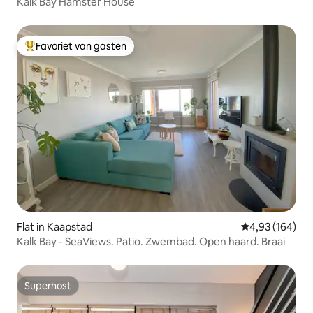
Kalk Bay Hamster House
Favoriet van gasten
Topfavoriet van gasten
Flat in Kaapstad
Gemiddelde beo
4,93 (164)
Kalk Bay - SeaViews. Patio. Zwembad. Open haard. Braai
Superhost
Superhost