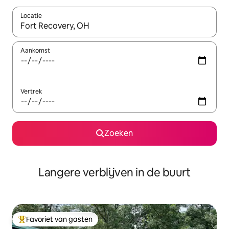
Locatie
Wanneer er resultaten beschikbaar zijn, maak je een keuze met 
Aankomst
Vertrek
Zoeken
Langere verblijven in de buurt
Favoriet van gasten
Topfavoriet van gasten