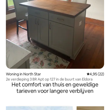
Woning in North Star
Gemiddelde be
4,95 (22)
2e verdieping 3 BR Apt op 127 in de buurt van Eldora
Het comfort van thuis en geweldige
tarieven voor langere verblijven