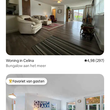
Woning in Celina
Gemiddelde beo
4,98 (297)
Bungalow aan het meer
Favoriet van gasten
Topfavoriet van gasten