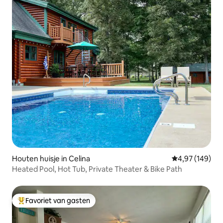
Houten huisje in Celina
Gemiddelde beo
4,97 (149)
Heated Pool, Hot Tub, Private Theater & Bike Path
Favoriet van gasten
Topfavoriet van gasten