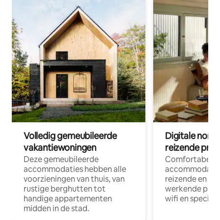
Volledig gemeubileerde
Digitale nom
vakantiewoningen
reizende prof
Deze gemeubileerde
Comfortabele
accommodaties hebben alle
accommodatie
voorzieningen van thuis, van
reizende en op
rustige berghutten tot
werkende profe
handige appartementen
wifi en special
midden in de stad.